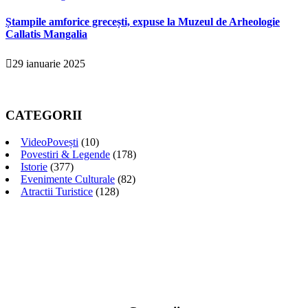
Ștampile amforice grecești, expuse la Muzeul de Arheologie
Callatis Mangalia
29 ianuarie 2025
CATEGORII
VideoPovești
(10)
Povestiri & Legende
(178)
Istorie
(377)
Evenimente Culturale
(82)
Atractii Turistice
(128)