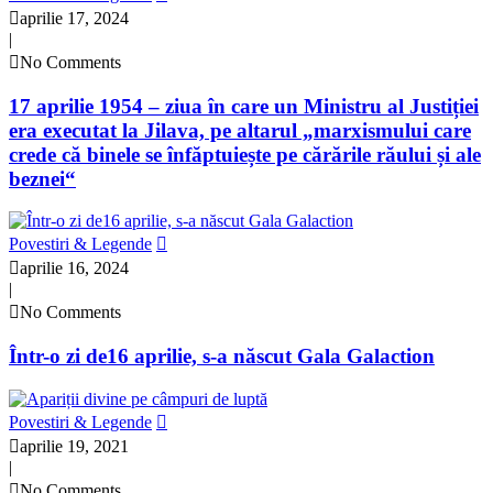
aprilie 17, 2024
|
No Comments
17 aprilie 1954 – ziua în care un Ministru al Justiției
era executat la Jilava, pe altarul „marxismului care
crede că binele se înfăptuiește pe cărările răului și ale
beznei“
Povestiri & Legende
aprilie 16, 2024
|
No Comments
Într-o zi de16 aprilie, s-a născut Gala Galaction
Povestiri & Legende
aprilie 19, 2021
|
No Comments