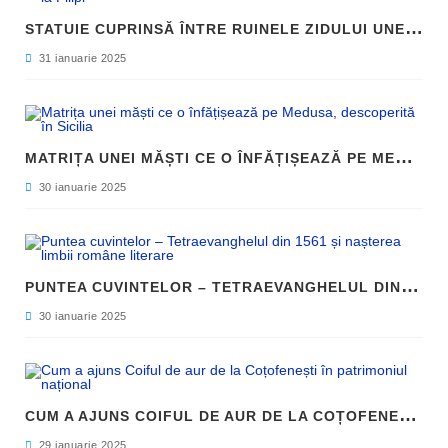
S
TATUIE CUPRINSĂ ÎNTRE RUINELE ZIDULUI UNEI CLĂDIRI, DESCOPERITĂ LA FILIPI
31 ianuarie 2025
M
ATRIȚA UNEI MĂȘTI CE O ÎNFĂȚIȘEAZĂ PE MEDUSA, DESCOPERITĂ ÎN SICILIA
30 ianuarie 2025
P
UNTEA CUVINTELOR – TETRAEVANGHELUL DIN 1561 ȘI NAȘTEREA LIMBII ROMÂNE LITERARE
30 ianuarie 2025
C
UM A AJUNS COIFUL DE AUR DE LA COȚOFENEȘTI ÎN PATRIMONIUL NAȚIONAL
29 ianuarie 2025