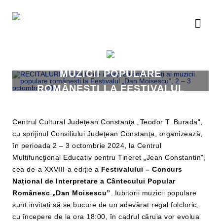
RECITALURI SUSȚINUTE DE
INTERPREȚI CONSACRAȚI AI
MUZICII POPULARE
ROMÂNEȘTI LA FESTIVALUL
„DAN MOISESCU“, 2 – 3
OCTOMBRIE 2024
Centrul Cultural Judeţean Constanţa „Teodor T. Burada”,
cu sprijinul Consiliului Judeţean Constanţa, organizează,
în perioada 2 – 3 octombrie 2024, la Centrul
Multifuncţional Educativ pentru Tineret „Jean Constantin”,
cea de-a XXVIII-a ediție a
Festivalului – Concurs
Național de Interpretare a Cântecului Popular
Românesc „Dan Moisescu”
. Iubitorii muzicii populare
sunt invitați să se bucure de un adevărat regal folcloric,
cu începere de la ora 18:00, în cadrul căruia vor evolua