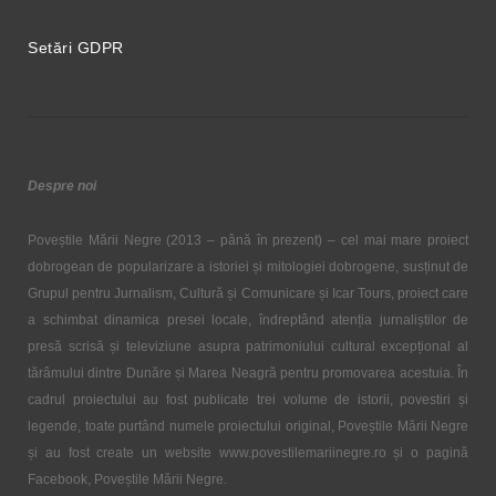
Setări GDPR
Despre noi
Poveștile Mării Negre (2013 – până în prezent) – cel mai mare proiect
dobrogean de popularizare a istoriei și mitologiei dobrogene, susținut de
Grupul pentru Jurnalism, Cultură și Comunicare și Icar Tours, proiect care
a schimbat dinamica presei locale, îndreptând atenția jurnaliștilor de
presă scrisă și televiziune asupra patrimoniului cultural excepțional al
tărâmului dintre Dunăre și Marea Neagră pentru promovarea acestuia. În
cadrul proiectului au fost publicate trei volume de istorii, povestiri și
legende, toate purtând numele proiectului original, Poveștile Mării Negre
și au fost create un website www.povestilemariinegre.ro și o pagină
Facebook, Poveștile Mării Negre.