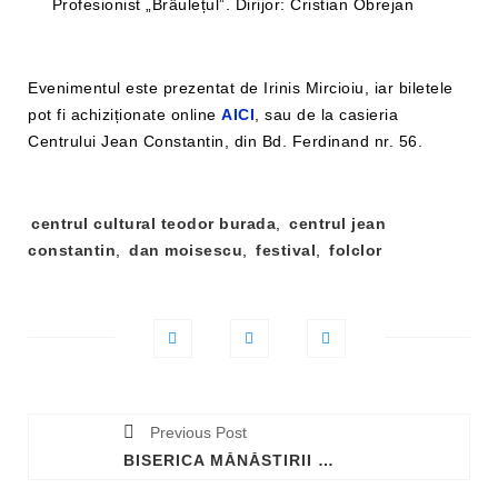
Profesionist „Brâulețul”. Dirijor: Cristian Obrejan
Evenimentul este prezentat de Irinis Mircioiu, iar biletele
pot fi achiziționate online
AICI
, sau de la casieria
Centrului Jean Constantin, din Bd. Ferdinand nr. 56.
Tag-
centrul cultural teodor burada
,
centrul jean
uri:
constantin
,
dan moisescu
,
festival
,
folclor
Previous Post
BISERICA MĂNĂSTIRII SFÂNTULUI TEODOSIE DIN TURNOVSKY, CONSTRUITĂ ÎN TIMPUL ȚARATULUI VLAHO-BULGAR, DESCOPERITĂ ÎN BULGARIA