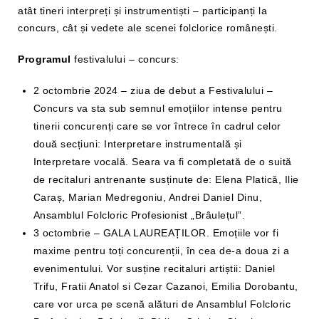
atât tineri interpreți și instrumentiști – participanți la
concurs, cât și vedete ale scenei folclorice românești.
Programul
festivalului – concurs:
2 octombrie 2024 – ziua de debut a Festivalului –
Concurs va sta sub semnul emoțiilor intense pentru
tinerii concurenți care se vor întrece în cadrul celor
două secțiuni: Interpretare instrumentală și
Interpretare vocală. Seara va fi completată de o suită
de recitaluri antrenante susținute de: Elena Platică, Ilie
Caraș, Marian Medregoniu, Andrei Daniel Dinu,
Ansamblul Folcloric Profesionist „Brâulețul”.
3 octombrie – GALA LAUREAȚILOR. Emoțiile vor fi
maxime pentru toți concurenții, în cea de-a doua zi a
evenimentului. Vor susține recitaluri artiștii: Daniel
Trifu, Fratii Anatol si Cezar Cazanoi, Emilia Dorobantu,
care vor urca pe scenă alături de Ansamblul Folcloric