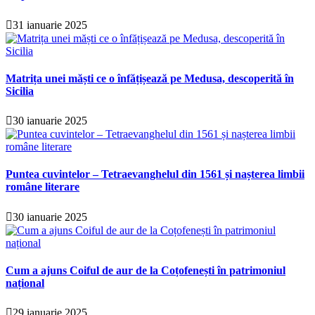
31 ianuarie 2025
Matrița unei măști ce o înfățișează pe Medusa, descoperită în
Sicilia
30 ianuarie 2025
Puntea cuvintelor – Tetraevanghelul din 1561 și nașterea limbii
române literare
30 ianuarie 2025
Cum a ajuns Coiful de aur de la Coțofenești în patrimoniul
național
29 ianuarie 2025