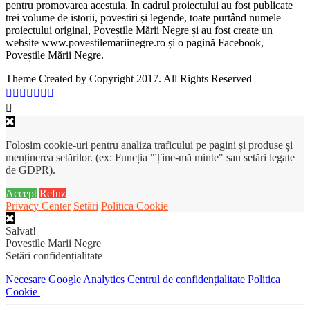
pentru promovarea acestuia. În cadrul proiectului au fost publicate
trei volume de istorii, povestiri și legende, toate purtând numele
proiectului original, Poveștile Mării Negre și au fost create un
website www.povestilemariinegre.ro și o pagină Facebook,
Poveștile Mării Negre.
Theme Created by Copyright 2017. All Rights Reserved
Folosim cookie-uri pentru analiza traficului pe pagini și produse și
menținerea setărilor. (ex: Funcția "Ține-mă minte" sau setări legate
de GDPR).
Accept
Refuz
Privacy Center
Setări
Politica Cookie
Salvat!
Povestile Marii Negre
Setări confidențialitate
Necesare
Google Analytics
Centrul de confidențialitate
Politica
Cookie