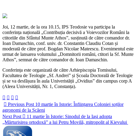
Joi, 12 martie, de la ora 10.15, IPS Teodosie va participa la
conferința națională „Contribuția decisivă a Voievozilor Români la
ctitoriile din Sfântul Munte Athos”, susținută de către comandor dr.
Ioan Damaschin, conf. univ. dr. Constantin Claudiu Cotan și
moderată de către prof. Bogdan Nicolae Mateescu. Evenimentul este
urmat de lansarea volumului „Domnitorii români, ctitori la Sf. Munte
Athos”, semnat de către comandor dr. Ioan Damaschin.
Conferința este organizată de către Arhiepiscopia Tomisului,
Facultatea de Teologie „Sf. Andrei” și Școala Doctorală de Teologie
și se va desfășura în aula Univeristății „Ovidius” din campus corp A
(Aleea Universității, Nr. 1, Constanța).
Previous Post
10 martie în Istorie: Înființarea Coloniei soților
agronomi de la Scăeni
Next Post
11 martie în Istorie: Sinodul de la Iaşi adopta
„Mărturisirea ortodoxă” a lui Petru Movilă, mitropolit al Kievului