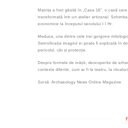
Matrița a fost găsită în „Casa 18”, o casă care a
transformată într-un atelier artizanal. Schimba
economice la începutul secolului I î.Hr.
Medusa, una dintre cele trei gorgone mitologice
Semnificația imaginii ei poate fi explicată în d
pericolul, cât și protecția.
Despre formele de măști, descoperite de arheolo
contexte diferite, cum ar fi la teatru, la ritualu
Sursă: Archaeology News Online Magazine