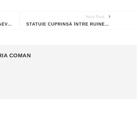
Next Post
PUNTEA CUVINTELOR - TETRAEVANGHELUL DIN 1561 ȘI NAȘTEREA LIMBII ROMÂNE LITERARE
STATUIE CUPRINSĂ ÎNTRE RUINELE ZIDULUI UNEI CLĂDIRI, DESCOPERITĂ LA FILIPI
RIA COMAN