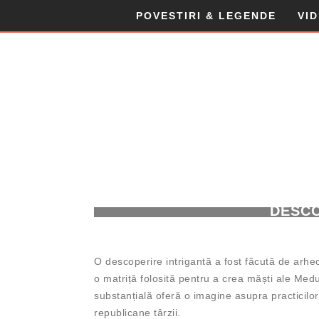
POVESTIRI & LEGENDE
VI
MATRIȚA UNEI MĂȘT
DESCO
30 IANUARIE 2025
|
O descoperire intrigantă a fost făcută de arheol
o matriță folosită pentru a crea măști ale Med
substanțială oferă o imagine asupra practicilor
republicane târzii.