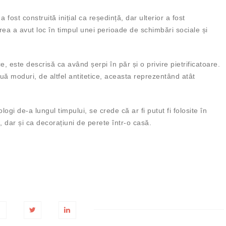
 fost construită inițial ca reședință, dar ulterior a fost
rea a avut loc în timpul unei perioade de schimbări sociale și
, este descrisă ca având șerpi în păr și o privire pietrificatoare.
ouă moduri, de altfel antitetice, aceasta reprezentând atât
gi de-a lungul timpului, se crede că ar fi putut fi folosite în
ri, dar și ca decorațiuni de perete într-o casă.