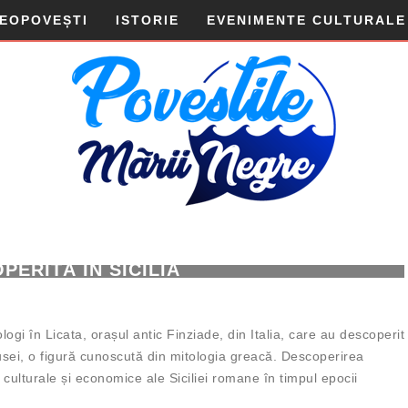
DEOPOVEȘTI
ISTORIE
EVENIMENTE CULTURALE
I CE O ÎNFĂȚIȘEAZĂ PE MEDUSA,
PERITĂ ÎN SICILIA
FĂRĂ COMENTARII
|
ISTORIE
ogi în Licata, orașul antic Finziade, din Italia, care au descoperit
usei, o figură cunoscută din mitologia greacă. Descoperirea
 culturale și economice ale Siciliei romane în timpul epocii