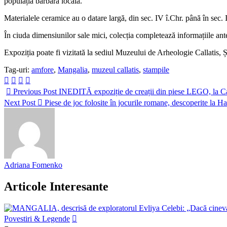
populația barbară locală.
Materialele ceramice au o datare largă, din sec. IV î.Chr. până în sec. I
În ciuda dimensiunilor sale mici, colecția completează informațiile ant
Expoziția poate fi vizitată la sediul Muzeului de Arheologie Callatis, 
Tag-uri:
amfore
,
Mangalia
,
muzeul callatis
,
stampile
Previous Post
INEDITĂ expoziție de creații din piese LEGO, la Ca
Next Post
Piese de joc folosite în jocurile romane, descoperite la H
Adriana Fomenko
Articole Interesante
Povestiri & Legende