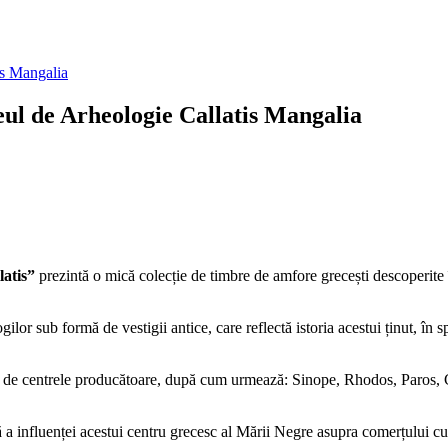
eul de Arheologie Callatis Mangalia
latis”
prezintă o mică colecție de timbre de amfore grecești descoperite î
lor sub formă de vestigii antice, care reflectă istoria acestui ținut, în s
cție de centrele producătoare, după cum urmează: Sinope, Rhodos, Paros
 a influenței acestui centru grecesc al Mării Negre asupra comerțului cu 