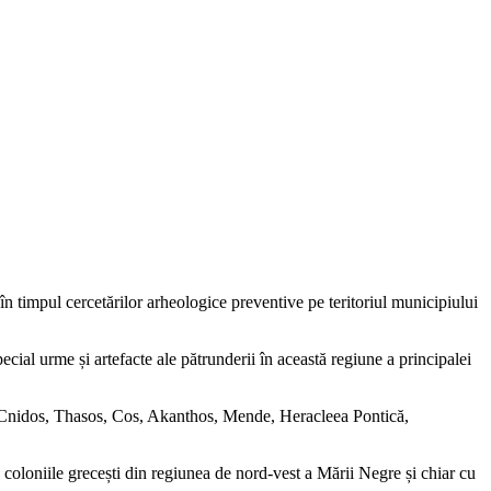
n timpul cercetărilor arheologice preventive pe teritoriul municipiului
pecial urme și artefacte ale pătrunderii în această regiune a principalei
, Cnidos, Thasos, Cos, Akanthos, Mende, Heracleea Pontică,
coloniile grecești din regiunea de nord-vest a Mării Negre și chiar cu