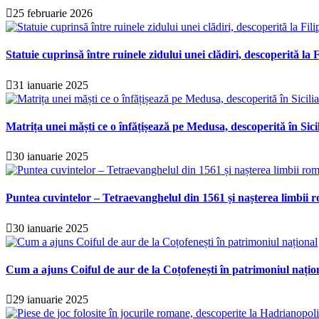
25 februarie 2026
Statuie cuprinsă între ruinele zidului unei clădiri, descoperită la F
31 ianuarie 2025
Matrița unei măști ce o înfățișează pe Medusa, descoperită în Sici
30 ianuarie 2025
Puntea cuvintelor – Tetraevanghelul din 1561 și nașterea limbii r
30 ianuarie 2025
Cum a ajuns Coiful de aur de la Coțofenești în patrimoniul națio
29 ianuarie 2025