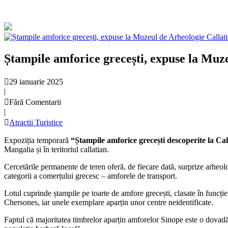
Ștampile amforice grecești, expuse la Muz
29 ianuarie 2025
|
Fără Comentarii
|
Atractii Turistice
Expoziția temporară
“Ștampile amforice grecești descoperite la Cal
Mangalia și în teritoriul callatian.
Cercetările permanente de teren oferă, de fiecare dată, surprize arheologi
categorii a comerțului grecesc – amforele de transport.
Lotul cuprinde ștampile pe toarte de amfore grecești, clasate în fun
Chersones, iar unele exemplare aparțin unor centre neidentificate.
Faptul că majoritatea timbrelor aparțin amforelor Sinope este o dovadă