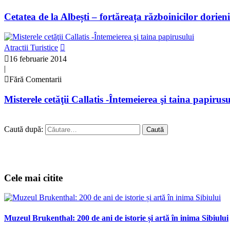
Cetatea de la Albești – fortăreața războinicilor dorieni
Atractii Turistice
16 februarie 2014
|
Fără Comentarii
Misterele cetăţii Callatis -Întemeierea şi taina papirusu
Caută după:
Cele mai citite
Muzeul Brukenthal: 200 de ani de istorie și artă în inima Sibiului