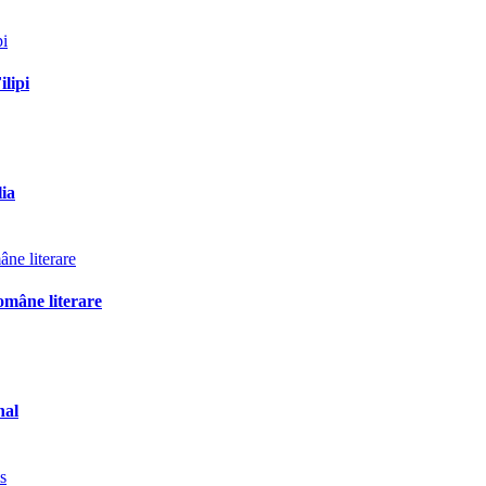
ilipi
lia
omâne literare
nal