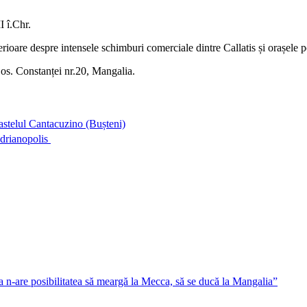
I î.Chr.
erioare despre intensele schimburi comerciale dintre Callatis și orașele 
Șos. Constanței nr.20, Mangalia.
stelul Cantacuzino (Bușteni)
adrianopolis