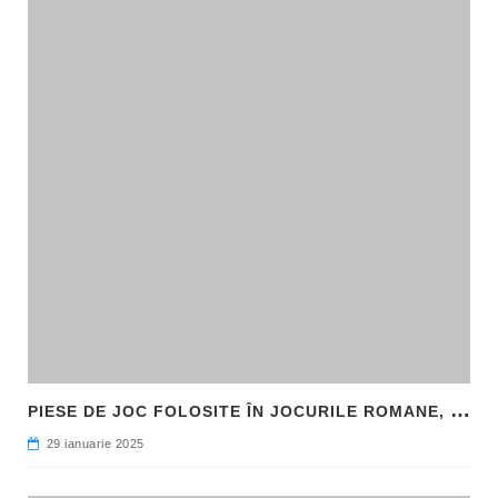
P
IESE DE JOC FOLOSITE ÎN JOCURILE ROMANE, DESCOPERITE LA HADRIANOPOLIS
29 ianuarie 2025