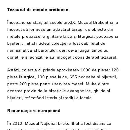
Tezaurul de metale prețioase
Începând cu sfârșitul secolului XIX, Muzeul Brukenthal a
început să formeze un adevărat tezaur de obiecte din
metale prețioase: argintărie laică și liturgică, podoabe și
bijuterii. Inițial nucleul colecției a fost cabinetul de
numismatică al baronului, dar, de-a lungul timpului,
donațiile și achizițiile au îmbogățit considerabil tezaurul.
Astăzi, colecția cuprinde aproximativ 1000 de piese: 120
piese liturgice, 100 piese laice, 655 podoabe și bijuterii,
peste 200 piese pentru servirea mesei. Multe dintre
acestea provin de la bisericile evanghelice, ghilde și
bijutieri, reflectând istoria și tradițiile locale.
Recunoaștere europeană
În 2010, Muzeul Național Brukenthal a fost distins cu