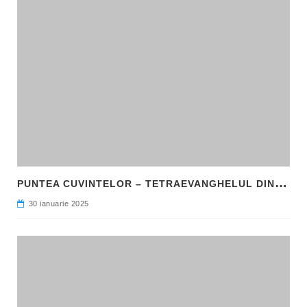
P
UNTEA CUVINTELOR – TETRAEVANGHELUL DIN 1561 ȘI NAȘTEREA LIMBII ROMÂNE LITERARE
30 ianuarie 2025