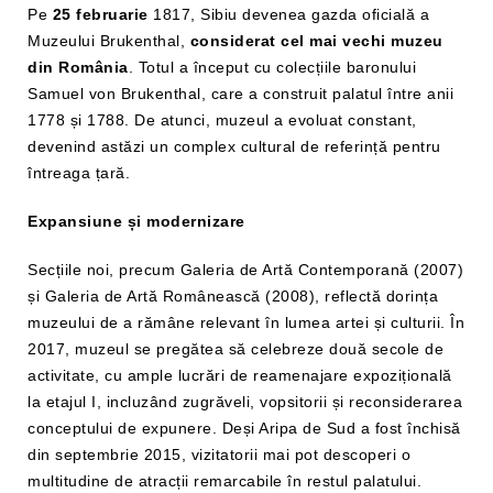
Pe
25 februarie
1817, Sibiu devenea gazda oficială a
Muzeului Brukenthal,
considerat cel mai vechi muzeu
din România
. Totul a început cu colecțiile baronului
Samuel von Brukenthal, care a construit palatul între anii
1778 și 1788. De atunci, muzeul a evoluat constant,
devenind astăzi un complex cultural de referință pentru
întreaga țară.
Expansiune și modernizare
Secțiile noi, precum Galeria de Artă Contemporană (2007)
și Galeria de Artă Românească (2008), reflectă dorința
muzeului de a rămâne relevant în lumea artei și culturii. În
2017, muzeul se pregătea să celebreze două secole de
activitate, cu ample lucrări de reamenajare expozițională
la etajul I, incluzând zugrăveli, vopsitorii și reconsiderarea
conceptului de expunere. Deși Aripa de Sud a fost închisă
din septembrie 2015, vizitatorii mai pot descoperi o
multitudine de atracții remarcabile în restul palatului.