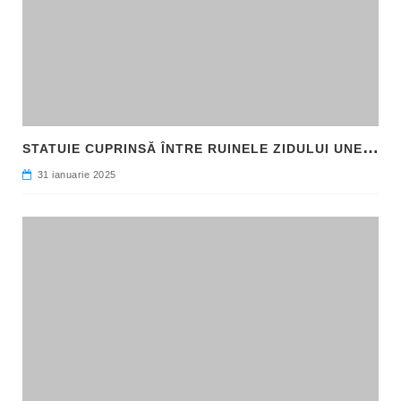
S
TATUIE CUPRINSĂ ÎNTRE RUINELE ZIDULUI UNEI CLĂDIRI, DESCOPERITĂ LA FILIPI
31 ianuarie 2025