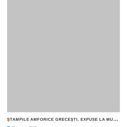
Ș
TAMPILE AMFORICE GRECEȘTI, EXPUSE LA MUZEUL DE ARHEOLOGIE CALLATIS MANGALIA