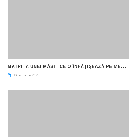
M
ATRIȚA UNEI MĂȘTI CE O ÎNFĂȚIȘEAZĂ PE MEDUSA, DESCOPERITĂ ÎN SICILIA
30 ianuarie 2025