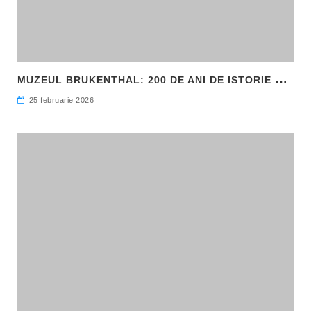
M
UZEUL BRUKENTHAL: 200 DE ANI DE ISTORIE ȘI ARTĂ ÎN INIMA SIBIULUI
25 februarie 2026