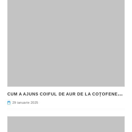
C
UM A AJUNS COIFUL DE AUR DE LA COȚOFENEȘTI ÎN PATRIMONIUL NAȚIONAL
29 ianuarie 2025