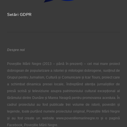
Setări GDPR
Despre noi
Poveștile Mării Negre (2013 – până în prezent) – cel mai mare proiect
dobrogean de popularizare a istoriei și mitologiei dobrogene, susținut de
Grupul pentru Jurnalism, Cultură și Comunicare și Icar Tours, proiect care
a schimbat dinamica presei locale, îndreptând atenția jurnaliștilor de
presă scrisă și televiziune asupra patrimoniului cultural excepțional al
tărâmului dintre Dunăre și Marea Neagră pentru promovarea acestuia. În
cadrul proiectului au fost publicate trei volume de istorii, povestiri și
legende, toate purtând numele proiectului original, Poveștile Mării Negre
și au fost create un website www.povestilemariinegre.ro și o pagină
Facebook, Poveștile Mării Negre.