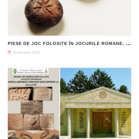
P
IESE DE JOC FOLOSITE ÎN JOCURILE ROMANE, DESCOPERITE LA HADRIANOPOLIS
29 ianuarie 2025