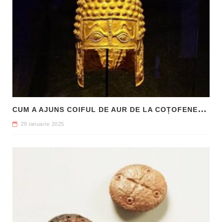
C
UM A AJUNS COIFUL DE AUR DE LA COȚOFENEȘTI ÎN PATRIMONIUL NAȚIONAL
29 ianuarie 2025