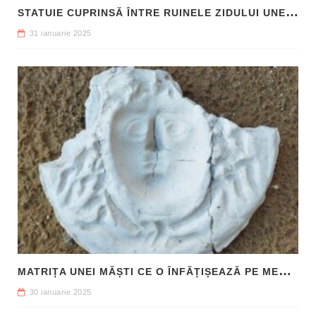
S
TATUIE CUPRINSĂ ÎNTRE RUINELE ZIDULUI UNEI CLĂDIRI, DESCOPERITĂ LA FILIPI
31 ianuarie 2025
M
ATRIȚA UNEI MĂȘTI CE O ÎNFĂȚIȘEAZĂ PE MEDUSA, DESCOPERITĂ ÎN SICILIA
30 ianuarie 2025