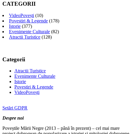
CATEGORII
VideoPovești
(10)
Povestiri & Legende
(178)
Istorie
(377)
Evenimente Culturale
(82)
Atractii Turistice
(128)
Categorii
Atractii Turistice
Evenimente Culturale
Istorie
Povestiri & Legende
VideoPovești
Setări GDPR
Despre noi
Poveștile Mării Negre (2013 – până în prezent) – cel mai mare
proiect dobrogean de popularizare a istoriei și mitologiei dobrogene,