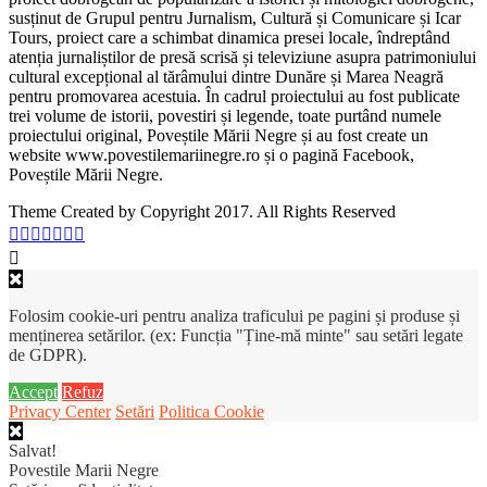
susținut de Grupul pentru Jurnalism, Cultură și Comunicare și Icar
Tours, proiect care a schimbat dinamica presei locale, îndreptând
atenția jurnaliștilor de presă scrisă și televiziune asupra patrimoniului
cultural excepțional al tărâmului dintre Dunăre și Marea Neagră
pentru promovarea acestuia. În cadrul proiectului au fost publicate
trei volume de istorii, povestiri și legende, toate purtând numele
proiectului original, Poveștile Mării Negre și au fost create un
website www.povestilemariinegre.ro și o pagină Facebook,
Poveștile Mării Negre.
Theme Created by Copyright 2017. All Rights Reserved
Folosim cookie-uri pentru analiza traficului pe pagini și produse și
menținerea setărilor. (ex: Funcția "Ține-mă minte" sau setări legate
de GDPR).
Accept
Refuz
Privacy Center
Setări
Politica Cookie
Salvat!
Povestile Marii Negre