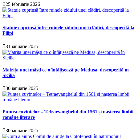
25 februarie 2026
Statuie cuprinsă între ruinele zidului unei clădiri, descoperită la
Filipi
31 ianuarie 2025
Matrița unei măști ce o înfățișează pe Medusa, descoperită în
Sicilia
30 ianuarie 2025
Puntea cuvintelor – Tetraevanghelul din 1561 și nașterea limbii
române literare
30 ianuarie 2025