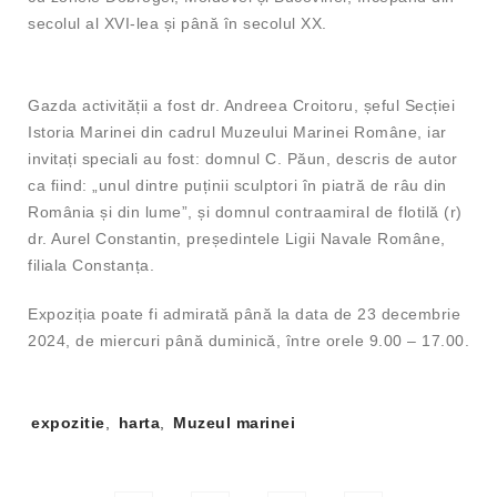
secolul al XVI-lea și până în secolul XX.
Gazda activității a fost dr. Andreea Croitoru, șeful Secției
Istoria Marinei din cadrul Muzeului Marinei Române, iar
invitați speciali au fost: domnul C. Păun, descris de autor
ca fiind: „unul dintre puținii sculptori în piatră de râu din
România și din lume”, și domnul contraamiral de flotilă (r)
dr. Aurel Constantin, președintele Ligii Navale Române,
filiala Constanța.
Expoziția poate fi admirată până la data de 23 decembrie
2024, de miercuri până duminică, între orele 9.00 – 17.00.
Tag-
expozitie
,
harta
,
Muzeul marinei
uri: