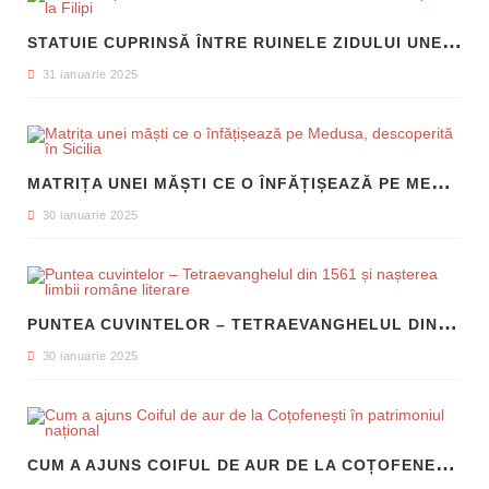
S
TATUIE CUPRINSĂ ÎNTRE RUINELE ZIDULUI UNEI CLĂDIRI, DESCOPERITĂ LA FILIPI
31 ianuarie 2025
M
ATRIȚA UNEI MĂȘTI CE O ÎNFĂȚIȘEAZĂ PE MEDUSA, DESCOPERITĂ ÎN SICILIA
30 ianuarie 2025
P
UNTEA CUVINTELOR – TETRAEVANGHELUL DIN 1561 ȘI NAȘTEREA LIMBII ROMÂNE LITERARE
30 ianuarie 2025
C
UM A AJUNS COIFUL DE AUR DE LA COȚOFENEȘTI ÎN PATRIMONIUL NAȚIONAL