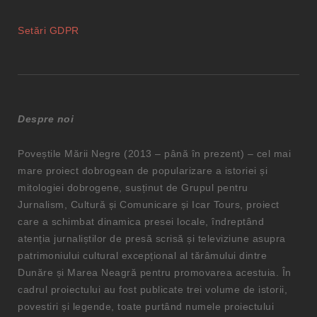
Setări GDPR
Despre noi
Poveștile Mării Negre (2013 – până în prezent) – cel mai
mare proiect dobrogean de popularizare a istoriei și
mitologiei dobrogene, susținut de Grupul pentru
Jurnalism, Cultură și Comunicare și Icar Tours, proiect
care a schimbat dinamica presei locale, îndreptând
atenția jurnaliștilor de presă scrisă și televiziune asupra
patrimoniului cultural excepțional al tărâmului dintre
Dunăre și Marea Neagră pentru promovarea acestuia. În
cadrul proiectului au fost publicate trei volume de istorii,
povestiri și legende, toate purtând numele proiectului