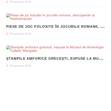
29 ianuarie 2025
P
IESE DE JOC FOLOSITE ÎN JOCURILE ROMANE, DESCOPERITE LA HADRIANOPOLIS
29 ianuarie 2025
Ș
TAMPILE AMFORICE GRECEȘTI, EXPUSE LA MUZEUL DE ARHEOLOGIE CALLATIS MANGALIA
29 ianuarie 2025