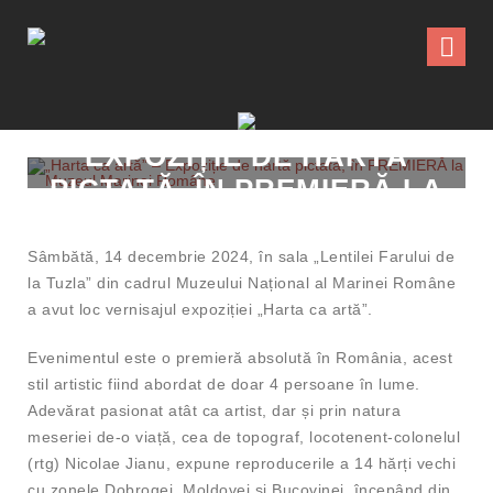
„HARTA CA ARTĂ” –
EXPOZIȚIE DE HARTĂ
PICTATĂ, ÎN PREMIERĂ LA
MUZEUL MARINEI ROMÂNE
Sâmbătă, 14 decembrie 2024, în sala „Lentilei Farului de
la Tuzla” din cadrul Muzeului Național al Marinei Române
a avut loc vernisajul expoziției „Harta ca artă”.
Evenimentul este o premieră absolută în România, acest
stil artistic fiind abordat de doar 4 persoane în lume.
Adevărat pasionat atât ca artist, dar și prin natura
meseriei de-o viață, cea de topograf, locotenent-colonelul
(rtg) Nicolae Jianu, expune reproducerile a 14 hărți vechi
cu zonele Dobrogei, Moldovei și Bucovinei, începând din