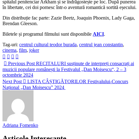
spitalul penitenciar Arkham și se îndrăgostește pe loc. După punerea
în libertate, cei doi pornesc într-o aventură romantică sortită eșecului.
Din distribuție fac parte: Zazie Beetz, Joaquin Phoenix, Lady Gaga,
Brendan Gleeson.
Biletele și programul filmului sunt disponibile
AICI
.
Tag-uri:
centrul cultural teodor burada
,
centrul jean constantin
,
cinema
,
film
,
joker
Previous Post
RECITALURI susținute de interpreți consacrați ai
muzicii populare românești la Festivalul „Dan Moisescu“, 2 – 3
octombrie 2024
Next Post
LISTA CÂȘTIGĂTORILOR Festivalului-Concurs
Național „Dan Moisescu” 2024
Adriana Fomenko
Articole Interesante