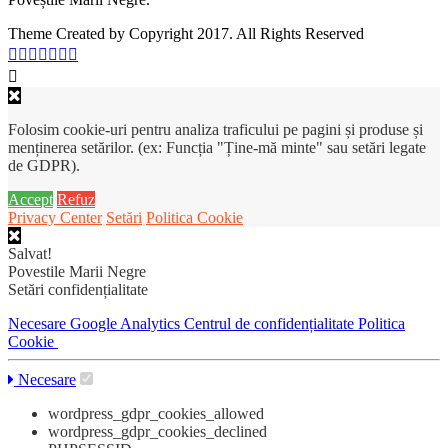
Theme Created by Copyright 2017. All Rights Reserved
Folosim cookie-uri pentru analiza traficului pe pagini și produse și
menținerea setărilor. (ex: Funcția "Ține-mă minte" sau setări legate
de GDPR).
Accept
Refuz
Privacy Center
Setări
Politica Cookie
Salvat!
Povestile Marii Negre
Setări confidențialitate
Necesare
Google Analytics
Centrul de confidențialitate
Politica
Cookie
Necesare
wordpress_gdpr_cookies_allowed
wordpress_gdpr_cookies_declined