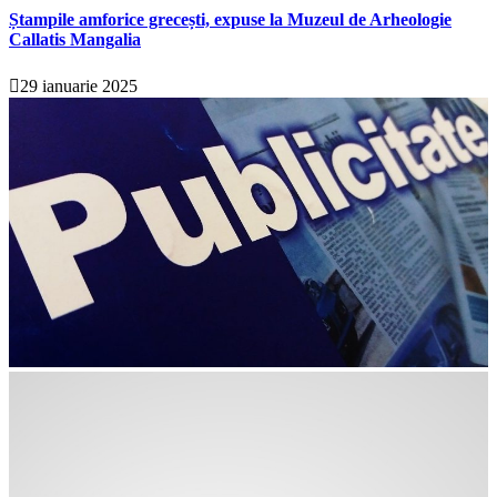
Ștampile amforice grecești, expuse la Muzeul de Arheologie
Callatis Mangalia
29 ianuarie 2025