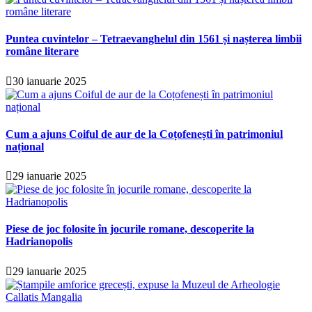
Puntea cuvintelor – Tetraevanghelul din 1561 și nașterea limbii
române literare
30 ianuarie 2025
Cum a ajuns Coiful de aur de la Coțofenești în patrimoniul
național
29 ianuarie 2025
Piese de joc folosite în jocurile romane, descoperite la
Hadrianopolis
29 ianuarie 2025