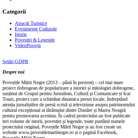
Categorii
Atractii Turistice
Evenimente Culturale
Istorie
Povestiri & Legende
VideoPovești
Setări GDPR
Despre noi
Poveștile Mării Negre (2013 – până în prezent) – cel mai mare
proiect dobrogean de popularizare a istoriei și mitologiei dobrogene,
susținut de Grupul pentru Jurnalism, Cultură și Comunicare și Icar
Tours, proiect care a schimbat dinamica presei locale, îndreptând
atenția jurnaliștilor de presă scrisă și televiziune asupra patrimoniului
cultural excepțional al tărâmului dintre Dunăre și Marea Neagră
pentru promovarea acestuia. În cadrul proiectului au fost publicate
trei volume de istorii, povestiri și legende, toate purtând numele
proiectului original, Poveștile Mării Negre și au fost create un
website www.povestilemariinegre.ro și o pagină Facebook,
Poveștile Mării Negre.