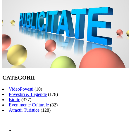
CATEGORII
VideoPovești
(10)
Povestiri & Legende
(178)
Istorie
(377)
Evenimente Culturale
(82)
Atractii Turistice
(128)