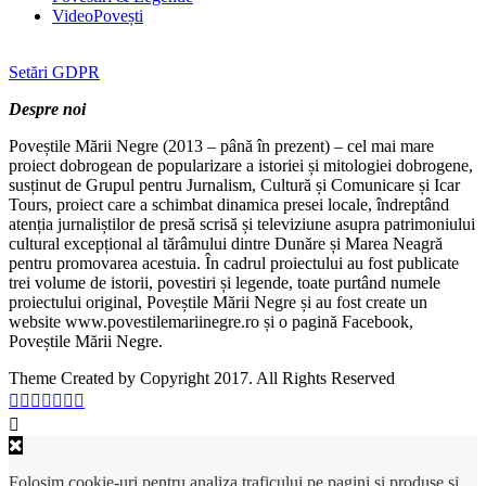
VideoPovești
Setări GDPR
Despre noi
Poveștile Mării Negre (2013 – până în prezent) – cel mai mare
proiect dobrogean de popularizare a istoriei și mitologiei dobrogene,
susținut de Grupul pentru Jurnalism, Cultură și Comunicare și Icar
Tours, proiect care a schimbat dinamica presei locale, îndreptând
atenția jurnaliștilor de presă scrisă și televiziune asupra patrimoniului
cultural excepțional al tărâmului dintre Dunăre și Marea Neagră
pentru promovarea acestuia. În cadrul proiectului au fost publicate
trei volume de istorii, povestiri și legende, toate purtând numele
proiectului original, Poveștile Mării Negre și au fost create un
website www.povestilemariinegre.ro și o pagină Facebook,
Poveștile Mării Negre.
Theme Created by Copyright 2017. All Rights Reserved
Folosim cookie-uri pentru analiza traficului pe pagini și produse și