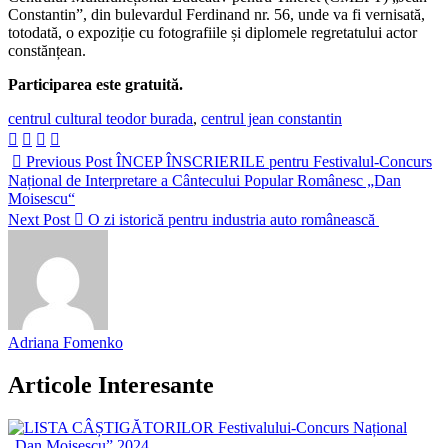
Constantin”, din bulevardul Ferdinand nr. 56, unde va fi vernisată,
totodată, o expoziție cu fotografiile și diplomele regretatului actor
constănțean.
Participarea este gratuită.
Tag-
centrul cultural teodor burada
,
centrul jean constantin
uri:
Previous Post
ÎNCEP ÎNSCRIERILE pentru Festivalul-Concurs
Național de Interpretare a Cântecului Popular Românesc „Dan
Moisescu“
Next Post
O zi istorică pentru industria auto românească
Adriana Fomenko
Articole Interesante