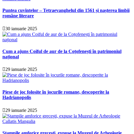
Puntea cuvintelor – Tetraevanghelul din 1561 și nașterea limbii
române literare
30 ianuarie 2025
Cum a ajuns Coiful de aur de la Coțofenești în patrimoniul
național
29 ianuarie 2025
Piese de joc folosite în jocurile romane, descoperite la
Hadrianopolis
29 ianuarie 2025
Ștampile amforice grecești, expuse la Muzeul de Arheologie