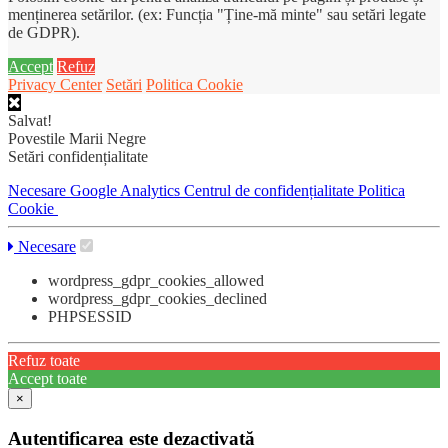
menținerea setărilor. (ex: Funcția "Ține-mă minte" sau setări legate
de GDPR).
Accept
Refuz
Privacy Center
Setări
Politica Cookie
Salvat!
Povestile Marii Negre
Setări confidențialitate
Necesare
Google Analytics
Centrul de confidențialitate
Politica
Cookie
Necesare
wordpress_gdpr_cookies_allowed
wordpress_gdpr_cookies_declined
PHPSESSID
Refuz toate
Accept toate
×
Autentificarea este dezactivată