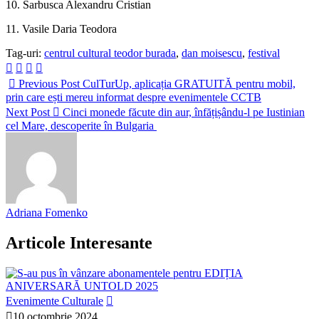
10. Sarbusca Alexandru Cristian
11. Vasile Daria Teodora
Tag-uri:
centrul cultural teodor burada
,
dan moisescu
,
festival
Previous Post
CulTurUp, aplicația GRATUITĂ pentru mobil,
prin care ești mereu informat despre evenimentele CCTB
Next Post
Cinci monede făcute din aur, înfățișându-l pe Iustinian
cel Mare, descoperite în Bulgaria
Adriana Fomenko
Articole Interesante
Evenimente Culturale
10 octombrie 2024