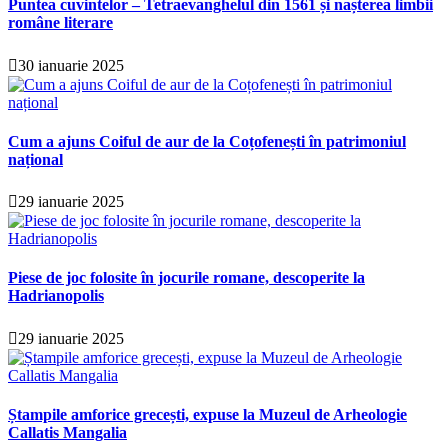
Puntea cuvintelor – Tetraevanghelul din 1561 și nașterea limbii
române literare
30 ianuarie 2025
Cum a ajuns Coiful de aur de la Coțofenești în patrimoniul
național
29 ianuarie 2025
Piese de joc folosite în jocurile romane, descoperite la
Hadrianopolis
29 ianuarie 2025
Ștampile amforice grecești, expuse la Muzeul de Arheologie
Callatis Mangalia