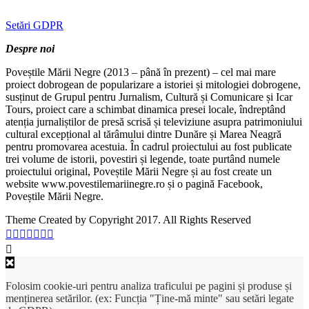
Setări GDPR
Despre noi
Poveștile Mării Negre (2013 – până în prezent) – cel mai mare
proiect dobrogean de popularizare a istoriei și mitologiei dobrogene,
susținut de Grupul pentru Jurnalism, Cultură și Comunicare și Icar
Tours, proiect care a schimbat dinamica presei locale, îndreptând
atenția jurnaliștilor de presă scrisă și televiziune asupra patrimoniului
cultural excepțional al tărâmului dintre Dunăre și Marea Neagră
pentru promovarea acestuia. În cadrul proiectului au fost publicate
trei volume de istorii, povestiri și legende, toate purtând numele
proiectului original, Poveștile Mării Negre și au fost create un
website www.povestilemariinegre.ro și o pagină Facebook,
Poveștile Mării Negre.
Theme Created by Copyright 2017. All Rights Reserved
Folosim cookie-uri pentru analiza traficului pe pagini și produse și
menținerea setărilor. (ex: Funcția "Ține-mă minte" sau setări legate