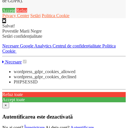
de GDPR).
Accept
Refuz
Privacy Center
Setări
Politica Cookie
Salvat!
Povestile Marii Negre
Setări confidențialitate
Necesare
Google Analytics
Centrul de confidențialitate
Politica
Cookie
Necesare
wordpress_gdpr_cookies_allowed
wordpress_gdpr_cookies_declined
PHPSESSID
Refuz toate
Accept toate
×
Autentificarea este dezactivată
Nu ai cont?
Înregistrare
Ai deja cont?
Autentificare