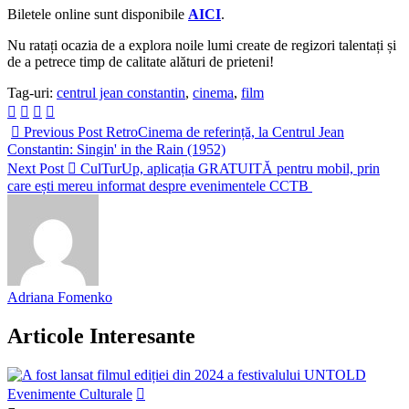
Biletele online sunt disponibile
AICI
.
Nu ratați ocazia de a explora noile lumi create de regizori talentați și
de a petrece timp de calitate alături de prieteni!
Tag-uri:
centrul jean constantin
,
cinema
,
film
Previous Post
RetroCinema de referință, la Centrul Jean
Constantin: Singin' in the Rain (1952)
Next Post
CulTurUp, aplicația GRATUITĂ pentru mobil, prin
care ești mereu informat despre evenimentele CCTB
Adriana Fomenko
Articole Interesante
Evenimente Culturale