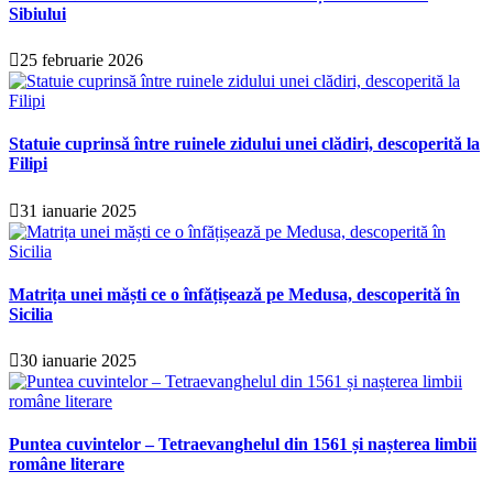
Sibiului
25 februarie 2026
Statuie cuprinsă între ruinele zidului unei clădiri, descoperită la
Filipi
31 ianuarie 2025
Matrița unei măști ce o înfățișează pe Medusa, descoperită în
Sicilia
30 ianuarie 2025
Puntea cuvintelor – Tetraevanghelul din 1561 și nașterea limbii
române literare