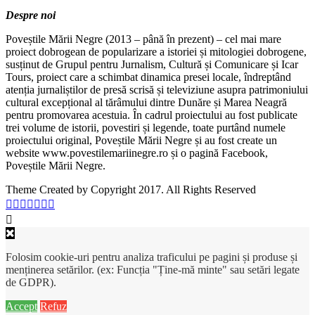
Despre noi
Poveștile Mării Negre (2013 – până în prezent) – cel mai mare
proiect dobrogean de popularizare a istoriei și mitologiei dobrogene,
susținut de Grupul pentru Jurnalism, Cultură și Comunicare și Icar
Tours, proiect care a schimbat dinamica presei locale, îndreptând
atenția jurnaliștilor de presă scrisă și televiziune asupra patrimoniului
cultural excepțional al tărâmului dintre Dunăre și Marea Neagră
pentru promovarea acestuia. În cadrul proiectului au fost publicate
trei volume de istorii, povestiri și legende, toate purtând numele
proiectului original, Poveștile Mării Negre și au fost create un
website www.povestilemariinegre.ro și o pagină Facebook,
Poveștile Mării Negre.
Theme Created by Copyright 2017. All Rights Reserved
Folosim cookie-uri pentru analiza traficului pe pagini și produse și
menținerea setărilor. (ex: Funcția "Ține-mă minte" sau setări legate
de GDPR).
Accept
Refuz