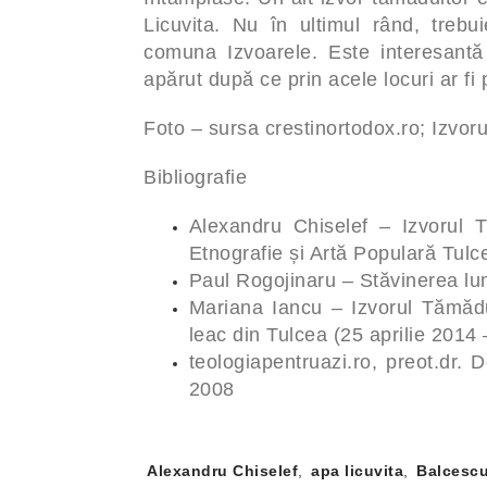
Licuvita. Nu în ultimul rând, trebu
comuna Izvoarele. Este interesantă l
apărut după ce prin acele locuri ar f
Foto – sursa crestinortodox.ro; Izvoru
Bibliografie
Alexandru Chiselef – Izvorul 
Etnografie și Artă Populară Tulc
Paul Rogojinaru – Stăvinerea lum
Mariana Iancu – Izvorul Tămădu
leac din Tulcea (25 aprilie 2014 
teologiapentruazi.ro, preot.dr. 
2008
Tag-
Alexandru Chiselef
,
apa licuvita
,
Balcesc
uri: