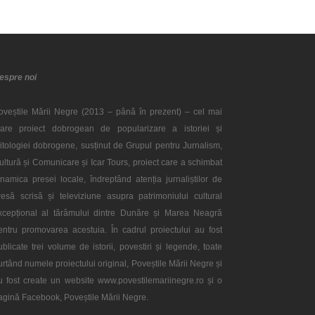
espre noi
oveștile Mării Negre (2013 – până în prezent) – cel mai
are proiect dobrogean de popularizare a istoriei și
itologiei dobrogene, susținut de Grupul pentru Jurnalism,
ultură și Comunicare și Icar Tours, proiect care a schimbat
inamica presei locale, îndreptând atenția jurnaliștilor de
resă scrisă și televiziune asupra patrimoniului cultural
xcepțional al tărâmului dintre Dunăre și Marea Neagră
entru promovarea acestuia. În cadrul proiectului au fost
ublicate trei volume de istorii, povestiri și legende, toate
urtând numele proiectului original, Poveștile Mării Negre și
u fost create un website www.povestilemariinegre.ro și o
agină Facebook, Poveștile Mării Negre.