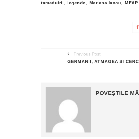
tamaduirii
,
legende
,
Mariana Iancu
,
MEAP 
Previous Post
GERMANII, ATMAGEA ȘI CERC
POVEȘTILE MĂ