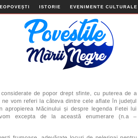
DEOPOVEȘTI
ISTORIE
EVENIMENTE CULTURALE
considerate de popor drept sfinte, cu puterea de a
 ne vom referi la câteva dintre cele aflate în județul
 apropierea Măcinului și despre legenda Fetei lui
vom excepta de la această enumerare (n.a –
vești frumoase, adevărate locuri de pelerinaj pentru