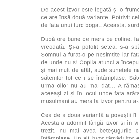
De acest izvor este legată și o fru
ce are însă două variante. Potrivit ce
de fata unui turc bogat. Aceasta, surd
După ore bune de mers pe coline, fat
vreodată. Și-a potolit setea, s-a s
Somnul a furat-o pe nesimțite iar fat
de unde nu-s! Copila atunci a început
și mai mult de atât, aude sunetele na
sătenilor tot ce i se întâmplase. Săt
urma oilor nu au mai dat… A rămas 
aceeași zi și în locul unde fata arăt
musulmani au mers la izvor pentru a-ș
Cea de a doua variantă a poveștii îl 
Acesta a adormit lângă izvor și în vi
trezit, nu mai avea beteșugurile
întâmplase. Un alt izvor tămăduitor