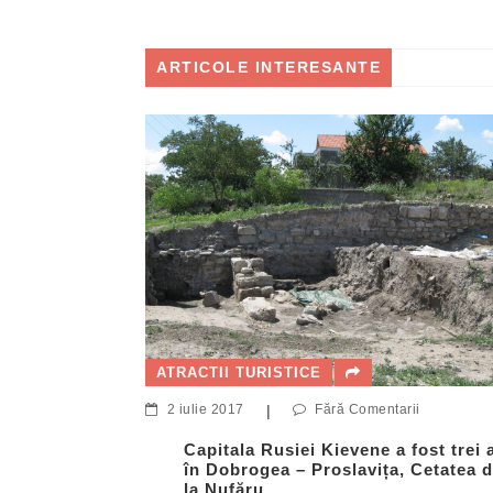
ARTICOLE INTERESANTE
ntarii
d Bey –
la
ATRACTII TURISTICE
2 iulie 2017
|
Fără Comentarii
Capitala Rusiei Kievene a fost trei 
în Dobrogea – Proslavița, Cetatea 
la Nufăru