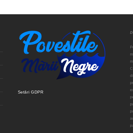
D
P
m
m
C
d
p
e
Setări GDPR
p
p
p
a
p