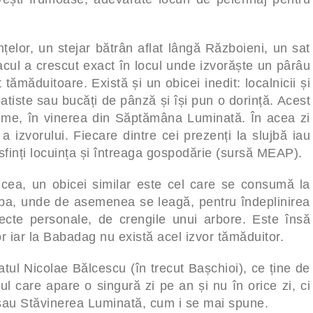
elor, un stejar bătrân aflat lângă Războieni, un sat
ul a crescut exact în locul unde izvorăște un pârâu
tămăduitoare. Există și un obicei inedit: localnicii și
batiste sau bucăți de pânză și își pun o dorință. Acest
ume, în vinerea din Săptămâna Luminată. În acea zi
 a izvorului. Fiecare dintre cei prezenți la slujbă iau
sfinți locuința și întreaga gospodărie (sursă MEAP).
ulcea, un obicei similar este cel care se consumă la
ba, unde de asemenea se leagă, pentru îndeplinirea
biecte personale, de crengile unui arbore. Este însă
r iar la Babadag nu există acel izvor tămăduitor.
atul Nicolae Bălcescu (în trecut Bașchioi), ce ține de
 care apare o singură zi pe an și nu în orice zi, ci
sau Stăvinerea Luminată, cum i se mai spune.