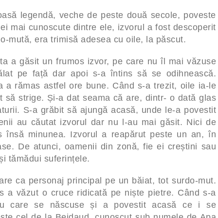
moasă legendă, veche de peste două secole, poveste
lei mai cunoscute dintre ele, izvorul a fost descoperit
o-mută, era trimisă adesea cu oile, la păscut.
a a găsit un frumos izvor, pe care nu îl mai văzuse
pălat pe față dar apoi s-a întins să se odihnească.
a a rămas astfel ore bune. Când s-a trezit, oile ia-le
 să strige. Și-a dat seama că are, dintr- o dată glas
turii. S-a grăbit să ajungă acasă, unde le-a povestit
enii au căutat izvorul dar nu l-au mai găsit. Nici de
însă minunea. Izvorul a reapărut peste un an, în
ase. De atunci, oamenii din zonă, fie ei creștini sau
i tămădui suferințele.
are ca personaj principal pe un băiat, tot surdo-mut.
s a văzut o cruce ridicată pe niște pietre. Când s-a
 cu care se născuse și a povestit acasă ce i se
 este cel de la Beidaud, cunoscut sub numele de Apa