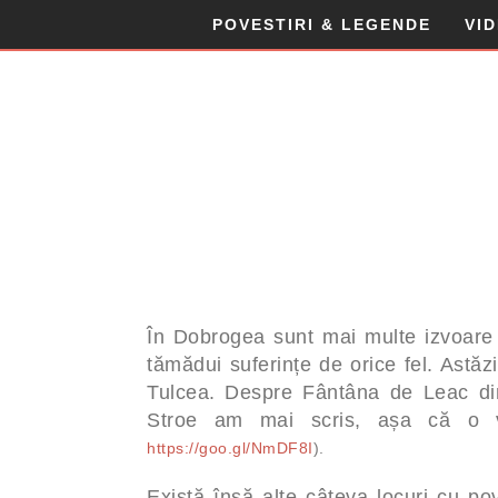
POVESTIRI & LEGENDE
VI
În Dobrogea sunt mai multe izvoare 
tămădui suferințe de orice fel. Astăzi
Tulcea. Despre Fântâna de Leac din
Stroe am mai scris, așa că o 
https://goo.gl/NmDF8I
).
Există însă alte câteva locuri cu po