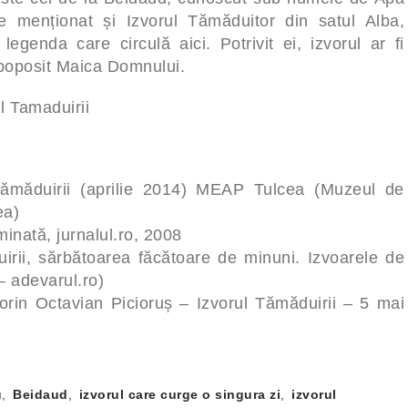
ie menționat și Izvorul Tămăduitor din satul Alba,
egenda care circulă aici. Potrivit ei, izvorul ar fi
i poposit Maica Domnului.
l Tamaduirii
Tămăduirii (aprilie 2014) MEAP Tulcea (Muzeul de
ea)
inată, jurnalul.ro, 2008
irii, sărbătoarea făcătoare de minuni. Izvoarele de
– adevarul.ro)
Dorin Octavian Picioruș – Izvorul Tămăduirii – 5 mai
u
,
Beidaud
,
izvorul care curge o singura zi
,
izvorul