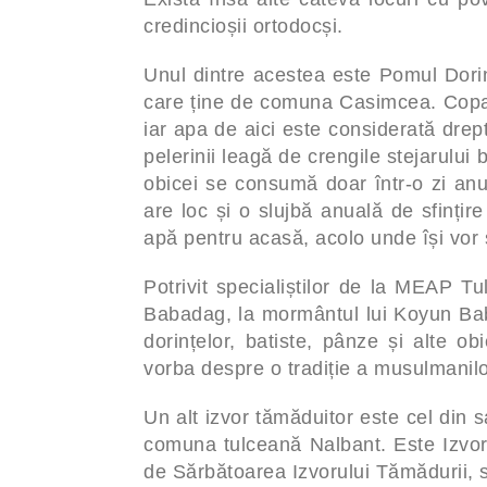
credincioșii ortodocși.
Unul dintre acestea este Pomul Dorinț
care ține de comuna Casimcea. Copac
iar apa de aici este considerată drept 
pelerinii leagă de crengile stejarului 
obicei se consumă doar într-o zi an
are loc și o slujbă anuală de sfințire
apă pentru acasă, acolo unde își vor 
Potrivit specialiștilor de la MEAP T
Babadag, la mormântul lui Koyun Ba
dorințelor, batiste, pânze și alte o
vorba despre o tradiție a musulmanilo
Un alt izvor tămăduitor este cel din s
comuna tulceană Nalbant. Este Izvorul
de Sărbătoarea Izvorului Tămădurii, 