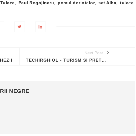
Tulcea
,
Paul Rogojinaru
,
pomul dorintelor
,
sat Alba
,
tulcea
Next Post
HEZII
TECHIRGHIOL - TURISM ȘI PREȚURI ÎN URMĂ CU APROAPE UN SECOL
RII NEGRE