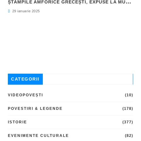
Ș
TAMPILE AMFORICE GRECEȘTI, EXPUSE LA MUZEUL DE ARHEOLOGIE CALLATIS MANGALIA
29 ianuarie 2025
CATEGORII
VIDEOPOVEȘTI
(10)
POVESTIRI & LEGENDE
(178)
ISTORIE
(377)
EVENIMENTE CULTURALE
(82)