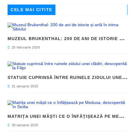
CELE MAI CITITE
M
UZEUL BRUKENTHAL: 200 DE ANI DE ISTORIE ȘI ARTĂ ÎN INIMA SIBIULUI
25 februarie 2026
S
TATUIE CUPRINSĂ ÎNTRE RUINELE ZIDULUI UNEI CLĂDIRI, DESCOPERITĂ LA FILIPI
31 ianuarie 2025
M
ATRIȚA UNEI MĂȘTI CE O ÎNFĂȚIȘEAZĂ PE MEDUSA, DESCOPERITĂ ÎN SICILIA
30 ianuarie 2025