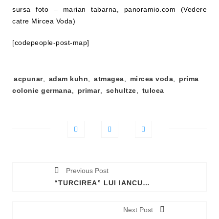
sursa foto – marian tabarna, panoramio.com (Vedere
catre Mircea Voda)
[codepeople-post-map]
Tag-
acpunar
,
adam kuhn
,
atmagea
,
mircea voda
,
prima
uri:
colonie germana
,
primar
,
schultze
,
tulcea
Previous Post
“TURCIREA” LUI IANCU VODĂ – O BALADĂ INEDITĂ
Next Post