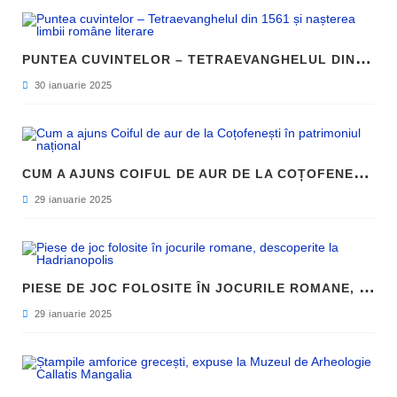
P
UNTEA CUVINTELOR – TETRAEVANGHELUL DIN 1561 ȘI NAȘTEREA LIMBII ROMÂNE LITERARE
30 ianuarie 2025
C
UM A AJUNS COIFUL DE AUR DE LA COȚOFENEȘTI ÎN PATRIMONIUL NAȚIONAL
29 ianuarie 2025
P
IESE DE JOC FOLOSITE ÎN JOCURILE ROMANE, DESCOPERITE LA HADRIANOPOLIS
29 ianuarie 2025