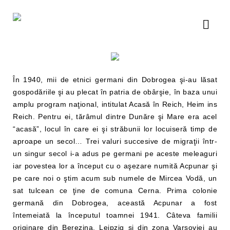
În 1940, mii de etnici germani din Dobrogea şi-au lăsat
gospodăriile şi au plecat în patria de obârşie, în baza unui
amplu program naţional, intitulat Acasă în Reich, Heim ins
Reich. Pentru ei, tărâmul dintre Dunăre şi Mare era acel
“acasă”, locul în care ei şi străbunii lor locuiseră timp de
aproape un secol… Trei valuri succesive de migraţii într-
un singur secol i-a adus pe germani pe aceste meleaguri
iar povestea lor a început cu o aşezare numită Acpunar şi
pe care noi o ştim acum sub numele de Mircea Vodă, un
sat tulcean ce ţine de comuna Cerna. Prima colonie
germană din Dobrogea, această Acpunar a fost
întemeiată la începutul toamnei 1941. Câteva familii
originare din Berezina, Leipzig şi din zona Varşoviei au