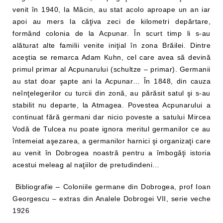
venit în 1940, la Măcin, au stat acolo aproape un an iar
apoi au mers la câţiva zeci de kilometri depărtare,
formând colonia de la Acpunar. În scurt timp li s-au
alăturat alte familii venite iniţial în zona Brăilei. Dintre
aceştia se remarca Adam Kuhn, cel care avea să devină
primul primar al Acpunarului (schultze – primar). Germanii
au stat doar şapte ani la Acpunar… În 1848, din cauza
neînţelegerilor cu turcii din zonă, au părăsit satul şi s-au
stabilit nu departe, la Atmagea. Povestea Acpunarului a
continuat fără germani dar nicio poveste a satului Mircea
Vodă de Tulcea nu poate ignora meritul germanilor ce au
întemeiat aşezarea, a germanilor harnici şi organizaţi care
au venit în Dobrogea noastră pentru a îmbogăţi istoria
acestui meleag al naţiilor de pretudindeni…
Bibliografie – Coloniile germane din Dobrogea, prof Ioan
Georgescu – extras din Analele Dobrogei VII, serie veche
1926