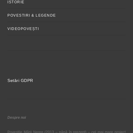
ISTORIE
POVESTIRI & LEGENDE
VIDEOPOVEȘTI
Setări GDPR
Despre noi
Poveștile Mării Negre (2013 – până în prezent) – cel mai mare proiect