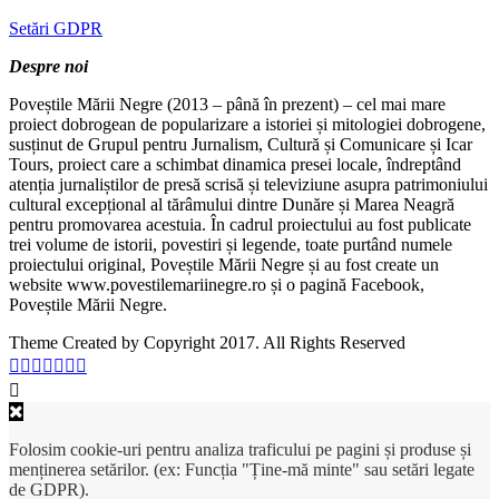
Setări GDPR
Despre noi
Poveștile Mării Negre (2013 – până în prezent) – cel mai mare
proiect dobrogean de popularizare a istoriei și mitologiei dobrogene,
susținut de Grupul pentru Jurnalism, Cultură și Comunicare și Icar
Tours, proiect care a schimbat dinamica presei locale, îndreptând
atenția jurnaliștilor de presă scrisă și televiziune asupra patrimoniului
cultural excepțional al tărâmului dintre Dunăre și Marea Neagră
pentru promovarea acestuia. În cadrul proiectului au fost publicate
trei volume de istorii, povestiri și legende, toate purtând numele
proiectului original, Poveștile Mării Negre și au fost create un
website www.povestilemariinegre.ro și o pagină Facebook,
Poveștile Mării Negre.
Theme Created by Copyright 2017. All Rights Reserved
Folosim cookie-uri pentru analiza traficului pe pagini și produse și
menținerea setărilor. (ex: Funcția "Ține-mă minte" sau setări legate
de GDPR).