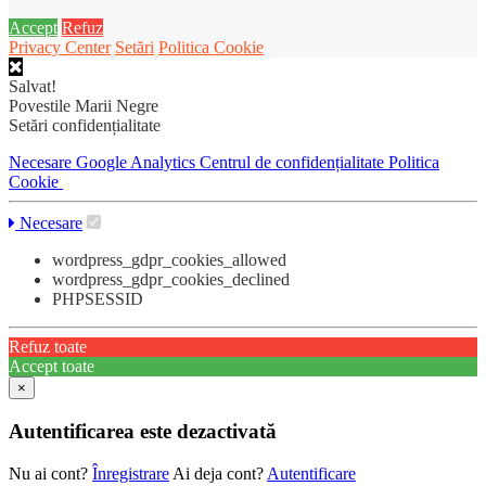
Accept
Refuz
Privacy Center
Setări
Politica Cookie
Salvat!
Povestile Marii Negre
Setări confidențialitate
Necesare
Google Analytics
Centrul de confidențialitate
Politica
Cookie
Necesare
wordpress_gdpr_cookies_allowed
wordpress_gdpr_cookies_declined
PHPSESSID
Refuz toate
Accept toate
×
Autentificarea este dezactivată
Nu ai cont?
Înregistrare
Ai deja cont?
Autentificare