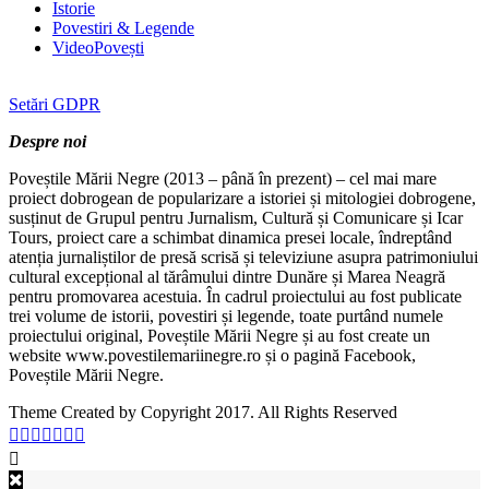
Istorie
Povestiri & Legende
VideoPovești
Setări GDPR
Despre noi
Poveștile Mării Negre (2013 – până în prezent) – cel mai mare
proiect dobrogean de popularizare a istoriei și mitologiei dobrogene,
susținut de Grupul pentru Jurnalism, Cultură și Comunicare și Icar
Tours, proiect care a schimbat dinamica presei locale, îndreptând
atenția jurnaliștilor de presă scrisă și televiziune asupra patrimoniului
cultural excepțional al tărâmului dintre Dunăre și Marea Neagră
pentru promovarea acestuia. În cadrul proiectului au fost publicate
trei volume de istorii, povestiri și legende, toate purtând numele
proiectului original, Poveștile Mării Negre și au fost create un
website www.povestilemariinegre.ro și o pagină Facebook,
Poveștile Mării Negre.
Theme Created by Copyright 2017. All Rights Reserved