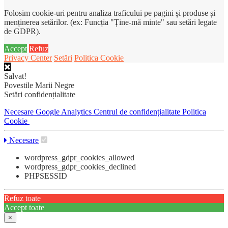
Folosim cookie-uri pentru analiza traficului pe pagini și produse și
menținerea setărilor. (ex: Funcția "Ține-mă minte" sau setări legate
de GDPR).
Accept
Refuz
Privacy Center
Setări
Politica Cookie
Salvat!
Povestile Marii Negre
Setări confidențialitate
Necesare
Google Analytics
Centrul de confidențialitate
Politica
Cookie
Necesare
wordpress_gdpr_cookies_allowed
wordpress_gdpr_cookies_declined
PHPSESSID
Refuz toate
Accept toate
×