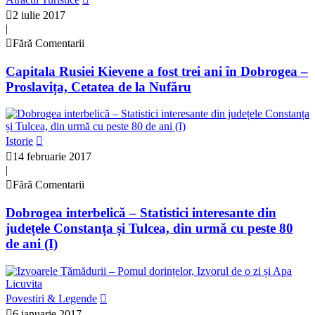
2 iulie 2017
|
Fără Comentarii
Capitala Rusiei Kievene a fost trei ani în Dobrogea –
Proslavița, Cetatea de la Nufăru
Istorie
14 februarie 2017
|
Fără Comentarii
Dobrogea interbelică – Statistici interesante din
județele Constanța și Tulcea, din urmă cu peste 80
de ani (I)
Povestiri & Legende
6 ianuarie 2017