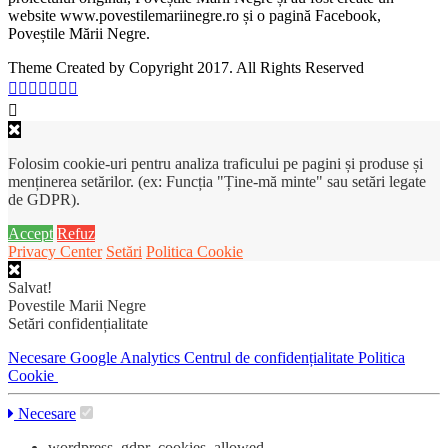
website www.povestilemariinegre.ro și o pagină Facebook,
Poveștile Mării Negre.
Theme Created by Copyright 2017. All Rights Reserved
Folosim cookie-uri pentru analiza traficului pe pagini și produse și
menținerea setărilor. (ex: Funcția "Ține-mă minte" sau setări legate
de GDPR).
Accept
Refuz
Privacy Center
Setări
Politica Cookie
Salvat!
Povestile Marii Negre
Setări confidențialitate
Necesare
Google Analytics
Centrul de confidențialitate
Politica
Cookie
Necesare
wordpress_gdpr_cookies_allowed