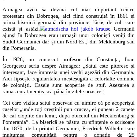
Atmagea avea să devină cel mai important centru
protestant din Dobrogea, aici fiind construită în 1861 și
prima biserică germană din provincie, lăcaș de cult care
există și astăzi.
Germanii
ajunși în Dobrogea erau urmașii unor coloniști veniți din
Sudul Germaniei dar și din Nord Est, din Meklenburg sau
din Pomerania.
În 1926, un cunoscut profesor din Constanța, Ioan
Georgescu scria despre Atmagea: „Satul este pitoresc și
interesant, face impresia unei vechi așezări din Germania.
Aici lipsește regularitatea meșteșugită a celorlalte comune
de coloniști. Casele sunt acoperite de stuf. Așezarea a
rămas curat nemțească până în zilele noastre”.
Cei care vizitau satul observau cu uimire că pe acoperișul
caselor „unde toți creștinii pun crucea, ei puneau 2 capete
de cal cioplite din lemn, după obiceiul din Mecklenburg și
Pomerania”. La biserică se păstra cu sfințenie o scrisoare
din 1870, de la prințul Germaniei, Friedrich Wilhelm care
mulțumea comunității pentru o donație de 25