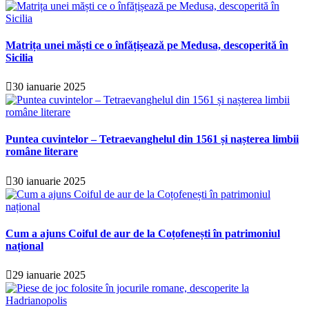
Matrița unei măști ce o înfățișează pe Medusa, descoperită în
Sicilia
30 ianuarie 2025
Puntea cuvintelor – Tetraevanghelul din 1561 și nașterea limbii
române literare
30 ianuarie 2025
Cum a ajuns Coiful de aur de la Coțofenești în patrimoniul
național
29 ianuarie 2025