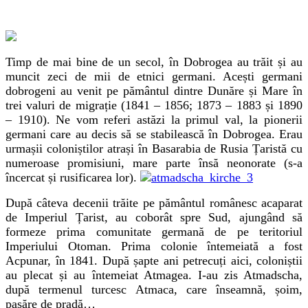
Timp de mai bine de un secol, în Dobrogea au trăit și au
muncit zeci de mii de etnici germani. Acești germani
dobrogeni au venit pe pământul dintre Dunăre și Mare în
trei valuri de migrație (1841 – 1856; 1873 – 1883 și 1890
– 1910). Ne vom referi astăzi la primul val, la pionerii
germani care au decis să se stabilească în Dobrogea. Erau
urmașii coloniștilor atrași în Basarabia de Rusia Țaristă cu
numeroase promisiuni, mare parte însă neonorate (s-a
încercat și rusificarea lor).
După câteva decenii trăite pe pământul românesc acaparat
de Imperiul Țarist, au coborât spre Sud, ajungând să
formeze prima comunitate germană de pe teritoriul
Imperiului Otoman. Prima colonie întemeiată a fost
Acpunar, în 1841. După șapte ani petrecuți aici, coloniștii
au plecat și au întemeiat Atmagea. I-au zis Atmadscha,
după termenul turcesc Atmaca, care înseamnă, șoim,
pasăre de pradă…