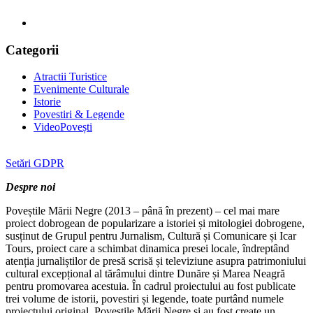
Categorii
Atractii Turistice
Evenimente Culturale
Istorie
Povestiri & Legende
VideoPovești
Setări GDPR
Despre noi
Poveștile Mării Negre (2013 – până în prezent) – cel mai mare
proiect dobrogean de popularizare a istoriei și mitologiei dobrogene,
susținut de Grupul pentru Jurnalism, Cultură și Comunicare și Icar
Tours, proiect care a schimbat dinamica presei locale, îndreptând
atenția jurnaliștilor de presă scrisă și televiziune asupra patrimoniului
cultural excepțional al tărâmului dintre Dunăre și Marea Neagră
pentru promovarea acestuia. În cadrul proiectului au fost publicate
trei volume de istorii, povestiri și legende, toate purtând numele
proiectului original, Poveștile Mării Negre și au fost create un