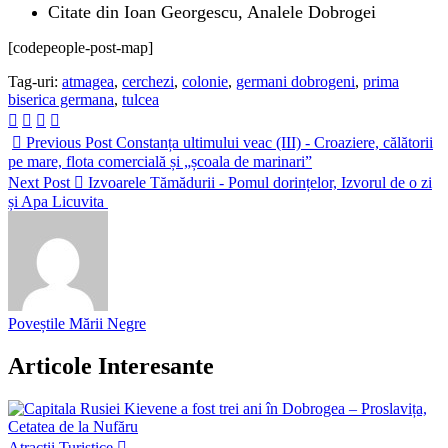
Citate din Ioan Georgescu, Analele Dobrogei
[codepeople-post-map]
Tag-uri:
atmagea
,
cerchezi
,
colonie
,
germani dobrogeni
,
prima
biserica germana
,
tulcea
Previous Post
Constanța ultimului veac (III) - Croaziere, călătorii
pe mare, flota comercială și „școala de marinari”
Next Post
Izvoarele Tămădurii - Pomul dorințelor, Izvorul de o zi
și Apa Licuvita
Poveștile Mării Negre
Articole Interesante
Atractii Turistice