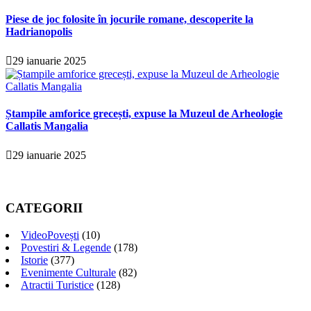
Piese de joc folosite în jocurile romane, descoperite la
Hadrianopolis
29 ianuarie 2025
Ștampile amforice grecești, expuse la Muzeul de Arheologie
Callatis Mangalia
29 ianuarie 2025
CATEGORII
VideoPovești
(10)
Povestiri & Legende
(178)
Istorie
(377)
Evenimente Culturale
(82)
Atractii Turistice
(128)