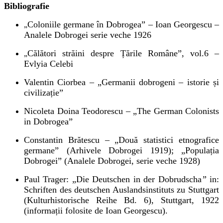
Bibliografie
Coloniile germane în Dobrogea” – Ioan Georgescu
–
„
Analele Dobrogei serie veche 1926
Călători străini despre Țările Române”, vol.6
–
„
Evlyia Celebi
Valentin Ciorbea – „Germanii dobrogeni – istorie și
civilizație”
Nicoleta Doina Teodorescu
–
„The German Colonists
in Dobrogea”
Constantin Brătescu
–
„Două statistici etnografice
germane” (Arhivele Dobrogei 1919); „Populația
Dobrogei” (Analele Dobrogei, serie veche 1928)
Paul Trager: „Die Deutschen in der Dobrudscha
”
in:
Schriften des deutschen Auslandsinstituts zu Stuttgart
(Kulturhistorische Reihe Bd. 6), Stuttgart, 1922
(informații folosite de Ioan Georgescu).