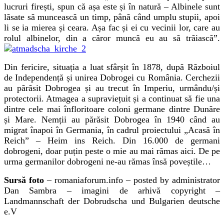
lucruri firești, spun că așa este și în natură – Albinele sunt
lăsate să muncească un timp, până când umplu stupii, apoi
li se ia mierea și ceara. Așa fac și ei cu vecinii lor, care au
rolul albinelor, din a căror muncă eu au să trăiască”.
Din fericire, situația a luat sfârșit în 1878, după Războiul
de Independență și unirea Dobrogei cu România. Cerchezii
au părăsit Dobrogea și au trecut în Imperiu, urmându/și
protectorii. Atmagea a supraviețuit și a continuat să fie una
dintre cele mai înfloritoare coloni germane dintre Dunăre
și Mare. Nemții au părăsit Dobrogea în 1940 când au
migrat înapoi în Germania, în cadrul proiectului „Acasă în
Reich” – Heim ins Reich. Din 16.000 de germani
dobrogeni, doar puțin peste o mie au mai rămas aici. De pe
urma germanilor dobrogeni ne-au rămas însă poveștile…
Sursă foto
– romaniaforum.info – posted by administrator
Dan Sambra – imagini de arhivă copyright –
Landmannschaft der Dobrudscha und Bulgarien deutsche
e.V