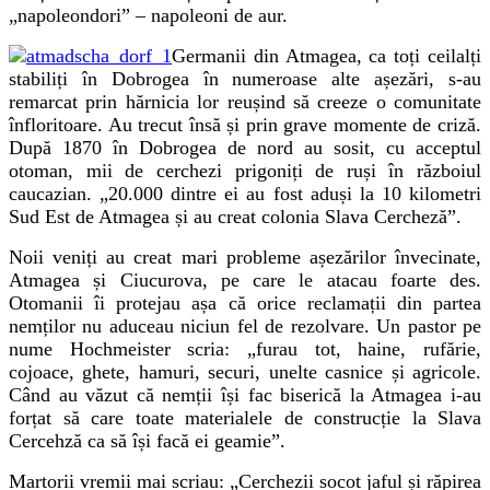
„napoleondori” – napoleoni de aur.
Germanii din Atmagea, ca toți ceilalți
stabiliți în Dobrogea în numeroase alte așezări, s-au
remarcat prin hărnicia lor reușind să creeze o comunitate
înfloritoare. Au trecut însă și prin grave momente de criză.
După 1870 în Dobrogea de nord au sosit, cu acceptul
otoman, mii de cerchezi prigoniți de ruși în războiul
caucazian. „20.000 dintre ei au fost aduși la 10 kilometri
Sud Est de Atmagea și au creat colonia Slava Cercheză”.
Noii veniți au creat mari probleme așezărilor învecinate,
Atmagea și Ciucurova, pe care le atacau foarte des.
Otomanii îi protejau așa că orice reclamații din partea
nemților nu aduceau niciun fel de rezolvare. Un pastor pe
nume Hochmeister scria: „furau tot, haine, rufărie,
cojoace, ghete, hamuri, securi, unelte casnice și agricole.
Când au văzut că nemții își fac biserică la Atmagea i-au
forțat să care toate materialele de construcție la Slava
Cercehză ca să își facă ei geamie”.
Martorii vremii mai scriau
:
„Cerchezii socot jaful și răpirea