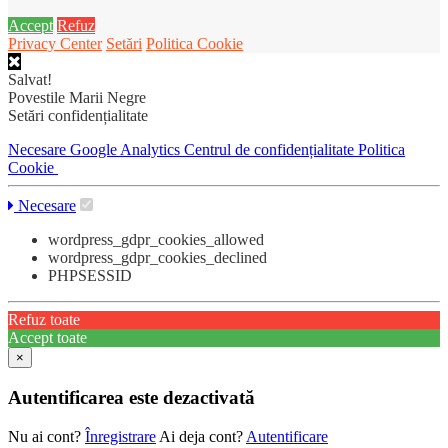
Accept
Refuz
Privacy Center
Setări
Politica Cookie
Salvat!
Povestile Marii Negre
Setări confidențialitate
Necesare
Google Analytics
Centrul de confidențialitate
Politica
Cookie
Necesare
wordpress_gdpr_cookies_allowed
wordpress_gdpr_cookies_declined
PHPSESSID
Refuz toate
Accept toate
×
Autentificarea este dezactivată
Nu ai cont?
Înregistrare
Ai deja cont?
Autentificare