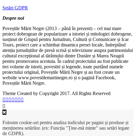
Setări GDPR
Despre noi
Poveștile Mării Negre (2013 – până în prezent) – cel mai mare
proiect dobrogean de popularizare a istoriei și mitologiei dobrogene,
susținut de Grupul pentru Jurnalism, Cultură și Comunicare și Icar
Tours, proiect care a schimbat dinamica presei locale, îndreptând
atenția jurnaliștilor de presă scrisă și televiziune asupra patrimoniului
cultural excepțional al tărâmului dintre Dunăre și Marea Neagră
pentru promovarea acestuia. În cadrul proiectului au fost publicate
trei volume de istorii, povestiri și legende, toate purtând numele
proiectului original, Poveștile Mării Negre și au fost create un
website www.povestilemariinegre.ro și o pagină Facebook,
Poveștile Mării Negre.
Theme Created by Copyright 2017. All Rights Reserved
Folosim cookie-uri pentru analiza traficului pe pagini și produse și
menținerea setărilor. (ex: Funcția "Ține-mă minte" sau setări legate
de GDPR).