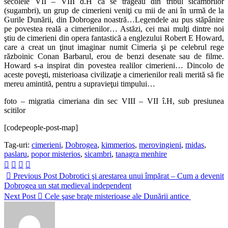
secolele VII – VIII d.H că se trăgeau din tribul sicambrilor
(sugambri), un grup de cimerieni veniţi cu mii de ani în urmă de la
Gurile Dunării, din Dobrogea noastră…Legendele au pus stăpânire
pe povestea reală a cimerienilor… Astăzi, cei mai mulţi dintre noi
ştiu de cimerieni din opera fantastică a englezului Robert E Howard,
care a creat un ţinut imaginar numit Cimeria şi pe celebrul rege
războinic Conan Barbarul, erou de benzi desenate sau de filme.
Howard s-a inspirat din povestea realilor cimerieni… Dincolo de
aceste poveşti, misterioasa civilizaţie a cimerienilor reali merită să fie
mereu amintită, pentru a supravieţui timpului…
foto – migratia cimeriana din sec VIII – VII î.H, sub presiunea
scitilor
[codepeople-post-map]
Tag-uri:
cimerieni
,
Dobrogea
,
kimmerios
,
merovingieni
,
midas
,
paslaru
,
popor misterios
,
sicambri
,
tanagra menhire
Previous Post
Dobrotici şi arestarea unui împărat – Cum a devenit
Dobrogea un stat medieval independent
Next Post
Cele şase braţe misterioase ale Dunării antice