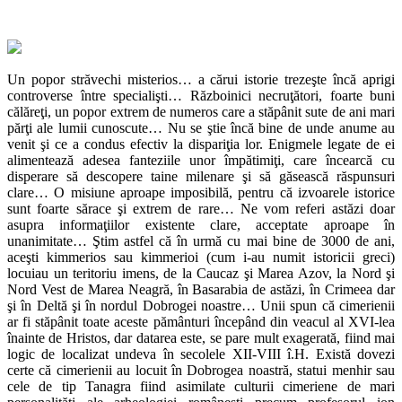
Un popor străvechi misterios… a cărui istorie trezeşte încă aprigi
controverse între specialişti… Războinici necruţători, foarte buni
călăreţi, un popor extrem de numeros care a stăpânit sute de ani mari
părţi ale lumii cunoscute… Nu se ştie încă bine de unde anume au
venit şi ce a condus efectiv la dispariţia lor. Enigmele legate de ei
alimentează adesea fanteziile unor împătimiţi, care încearcă cu
disperare să descopere taine milenare şi să găsească răspunsuri
clare… O misiune aproape imposibilă, pentru că izvoarele istorice
sunt foarte sărace şi extrem de rare… Ne vom referi astăzi doar
asupra informaţiilor existente clare, acceptate aproape în
unanimitate… Ştim astfel că în urmă cu mai bine de 3000 de ani,
aceşti kimmerios sau kimmerioi (cum i-au numit istoricii greci)
locuiau un teritoriu imens, de la Caucaz şi Marea Azov, la Nord şi
Nord Vest de Marea Neagră, în Basarabia de astăzi, în Crimeea dar
şi în Deltă şi în nordul Dobrogei noastre… Unii spun că cimerienii
ar fi stăpânit toate aceste pământuri începând din veacul al XVI-lea
înainte de Hristos, dar datarea este, se pare mult exagerată, fiind mai
logic de localizat undeva în secolele XII-VIII î.H. Există dovezi
certe că cimerienii au locuit în Dobrogea noastră, statui menhir sau
cele de tip Tanagra fiind asimilate culturii cimeriene de mari