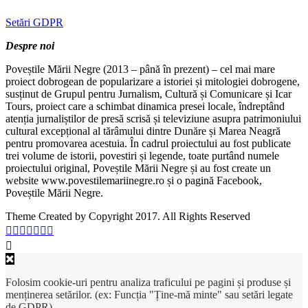
Setări GDPR
Despre noi
Poveștile Mării Negre (2013 – până în prezent) – cel mai mare
proiect dobrogean de popularizare a istoriei și mitologiei dobrogene,
susținut de Grupul pentru Jurnalism, Cultură și Comunicare și Icar
Tours, proiect care a schimbat dinamica presei locale, îndreptând
atenția jurnaliștilor de presă scrisă și televiziune asupra patrimoniului
cultural excepțional al tărâmului dintre Dunăre și Marea Neagră
pentru promovarea acestuia. În cadrul proiectului au fost publicate
trei volume de istorii, povestiri și legende, toate purtând numele
proiectului original, Poveștile Mării Negre și au fost create un
website www.povestilemariinegre.ro și o pagină Facebook,
Poveștile Mării Negre.
Theme Created by Copyright 2017. All Rights Reserved
Folosim cookie-uri pentru analiza traficului pe pagini și produse și
menținerea setărilor. (ex: Funcția "Ține-mă minte" sau setări legate
de GDPR).