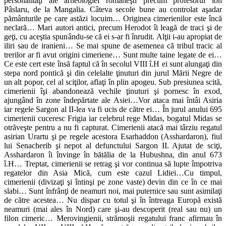
personalităţi ale arheologiei româneşti precum profesorul ion
Pâslaru, de la Mangalia. Câteva secole bune au controlat aşadar
pământurile pe care astăzi locuim… Originea cimerienilor este încă
neclară… Mari autori antici, precum Herodot îi leagă de traci şi de
geţi, cu aceştia spunându-se că ei s-ar fi înrudit. Alţii i-au apropiat de
iliri sau de iranieni… Se mai spune de asemenea că tribul tracic al
trerilor ar fi avut origini cimeriene… Sunt multe taine legate de ei…
Ce este cert este însă faptul că în secolul VIII î.H ei sunt alungaţi din
stepa nord pontică şi din celelalte ţinuturi din jurul Mării Negre de
un alt popor, cel al sciţilor, aflaţi în plin apogeu. Sub presiunea scită,
cimerienii îşi abandonează vechile ţinuturi şi pornesc în exod,
ajungând în zone îndepărtate ale Asiei…Vor ataca mai întâi Asiria
iar regele Sargon al II-lea va fi ucis de către ei… În jurul anului 695
cimerienii cuceresc Frigia iar celebrul rege Midas, bogatul Midas se
otrăveşte pentru a nu fi capturat. Cimerienii atacă mai târziu regatul
asirian Urartu şi pe regele acestora Esarhaddon (Asshardaron), fiul
lui Senacherib şi nepot al defunctului Sargon II. Ajutat de sciţi,
Asshardaron îi învinge în bătălia de la Hubushna, din anul 673
î.H… Treptat, cimerienii se retrag şi vor continua să lupte împotriva
regatelor din Asia Mică, cum este cazul Lidiei…Cu timpul,
cimerienii (divizaţi şi întinşi pe zone vaste) devin din ce în ce mai
slabi… Sunt înfrânţi de neamuri noi, mai puternice sau sunt asimilaţi
de către acestea… Nu dispar cu totul şi în întreaga Europă există
neamuri (mai ales în Nord) care şi-au descoperit (real sau nu) un
filon cimeric… Merovingienii, strămoşii regatului franc afirmau în