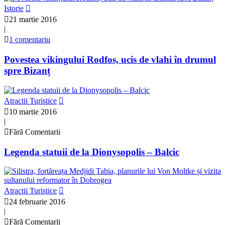
Istorie
21 martie 2016
|
1 comentariu
Povestea vikingului Rodfos, ucis de vlahi în drumul
spre Bizanț
Atractii Turistice
10 martie 2016
|
Fără Comentarii
Legenda statuii de la Dionysopolis – Balcic
Atractii Turistice
24 februarie 2016
|
Fără Comentarii