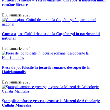
Puntea cuvintelor – Tetraevanghelul din 1561 și nașterea limbii
române literare
30 ianuarie 2025
Cum a ajuns Coiful de aur de la Coțofenești în patrimoniul
național
29 ianuarie 2025
Piese de joc folosite în jocurile romane, descoperite la
Hadrianopolis
29 ianuarie 2025
Ștampile amforice grecești, expuse la Muzeul de Arheologie
Callatis Mangalia