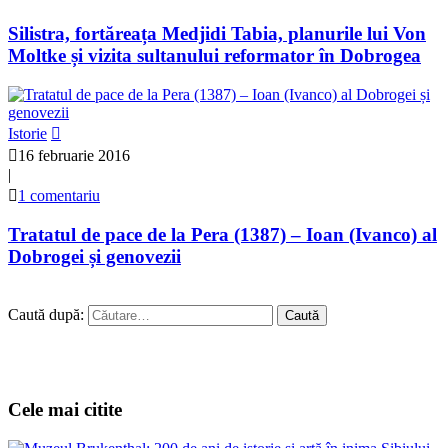
Silistra, fortăreața Medjidi Tabia, planurile lui Von
Moltke și vizita sultanului reformator în Dobrogea
Istorie
16 februarie 2016
|
1 comentariu
Tratatul de pace de la Pera (1387) – Ioan (Ivanco) al
Dobrogei și genovezii
Caută după:
Cele mai citite