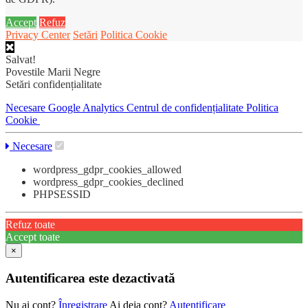
Accept
Refuz
Privacy Center
Setări
Politica Cookie
Salvat!
Povestile Marii Negre
Setări confidențialitate
Necesare
Google Analytics
Centrul de confidențialitate
Politica
Cookie
Necesare
wordpress_gdpr_cookies_allowed
wordpress_gdpr_cookies_declined
PHPSESSID
Refuz toate
Accept toate
×
Autentificarea este dezactivată
Nu ai cont?
Înregistrare
Ai deja cont?
Autentificare