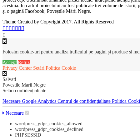
acestuia. În cadrul proiectului au fost publicate trei volume de istorii
și o pagină Facebook, Poveștile Mării Negre.
Theme Created by Copyright 2017. All Rights Reserved
Folosim cookie-uri pentru analiza traficului pe pagini și produse și m
Accept
Refuz
Privacy Center
Setări
Politica Cookie
Salvat!
Povestile Marii Negre
Setări confidențialitate
Necesare
Google Analytics
Centrul de confidențialitate
Politica Cook
Necesare
wordpress_gdpr_cookies_allowed
wordpress_gdpr_cookies_declined
PHPSESSID