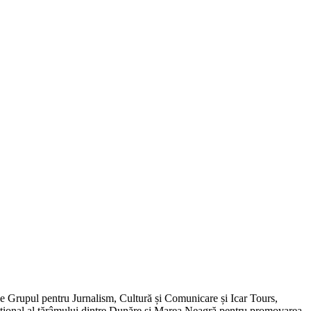
de Grupul pentru Jurnalism, Cultură și Comunicare și Icar Tours,
xcepțional al tărâmului dintre Dunăre și Marea Neagră pentru promovarea