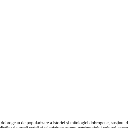
dobrogean de popularizare a istoriei și mitologiei dobrogene, susținut 
aliștilor de presă scrisă și televiziune asupra patrimoniului cultural e