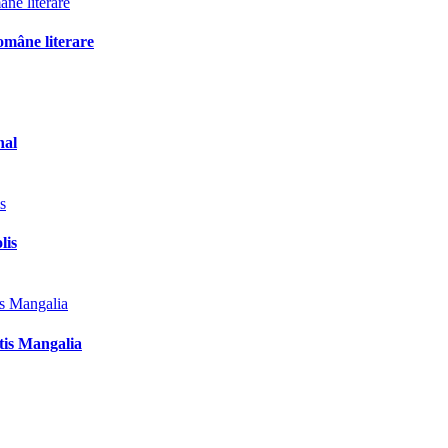
omâne literare
nal
lis
tis Mangalia