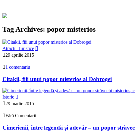
Tag Archives: popor misterios
Atractii Turistice
29 aprilie 2015
|
1 comentariu
Citakii, fiii unui popor misterios al Dobrogei
Istorie
29 martie 2015
|
Fără Comentarii
Cimerienii, între legendă şi adevăr – un popor străve