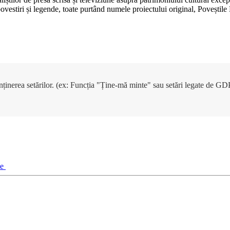
, povestiri și legende, toate purtând numele proiectului original, Poveșt
enținerea setărilor. (ex: Funcția "Ține-mă minte" sau setări legate de G
ie