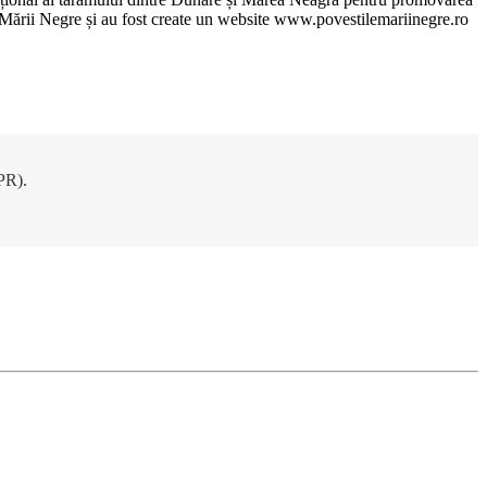
ile Mării Negre și au fost create un website www.povestilemariinegre.ro
DPR).