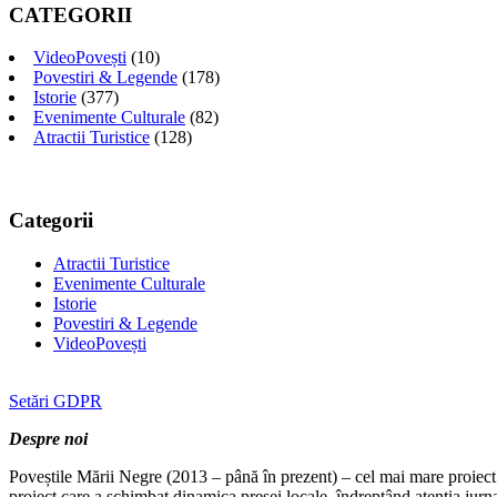
CATEGORII
VideoPovești
(10)
Povestiri & Legende
(178)
Istorie
(377)
Evenimente Culturale
(82)
Atractii Turistice
(128)
Categorii
Atractii Turistice
Evenimente Culturale
Istorie
Povestiri & Legende
VideoPovești
Setări GDPR
Despre noi
Poveștile Mării Negre (2013 – până în prezent) – cel mai mare proiect 
proiect care a schimbat dinamica presei locale, îndreptând atenția jurn