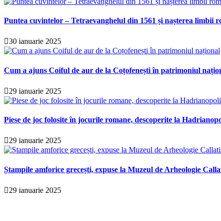
Puntea cuvintelor – Tetraevanghelul din 1561 și nașterea limbii r
30 ianuarie 2025
Cum a ajuns Coiful de aur de la Coțofenești în patrimoniul națio
29 ianuarie 2025
Piese de joc folosite în jocurile romane, descoperite la Hadrianopo
29 ianuarie 2025
Ștampile amforice grecești, expuse la Muzeul de Arheologie Calla
29 ianuarie 2025