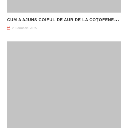
C
UM A AJUNS COIFUL DE AUR DE LA COȚOFENEȘTI ÎN PATRIMONIUL NAȚIONAL
29 ianuarie 2025