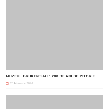
M
UZEUL BRUKENTHAL: 200 DE ANI DE ISTORIE ȘI ARTĂ ÎN INIMA SIBIULUI
25 februarie 2026