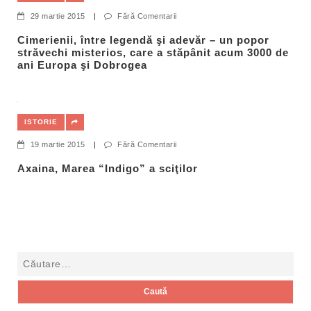
29 martie 2015
|
Fără Comentarii
Cimerienii, între legendă şi adevăr – un popor
străvechi misterios, care a stăpânit acum 3000 de
ani Europa şi Dobrogea
ISTORIE
19 martie 2015
|
Fără Comentarii
Axaina, Marea “Indigo” a sciţilor