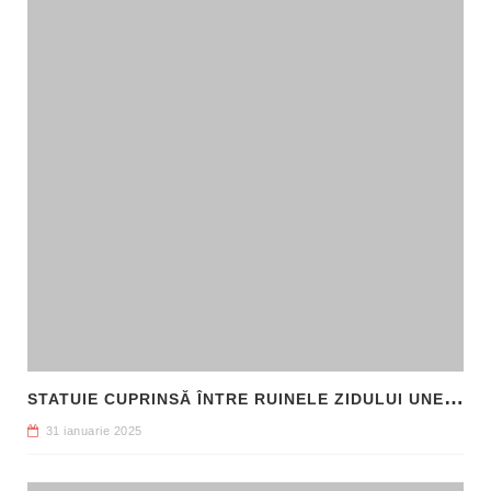
S
TATUIE CUPRINSĂ ÎNTRE RUINELE ZIDULUI UNEI CLĂDIRI, DESCOPERITĂ LA FILIPI
31 ianuarie 2025