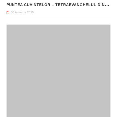
P
UNTEA CUVINTELOR – TETRAEVANGHELUL DIN 1561 ȘI NAȘTEREA LIMBII ROMÂNE LITERARE
30 ianuarie 2025