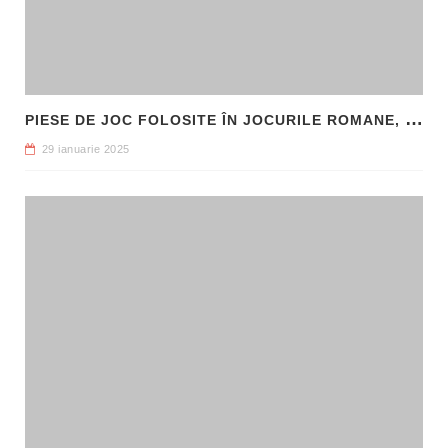
P
IESE DE JOC FOLOSITE ÎN JOCURILE ROMANE, DESCOPERITE LA HADRIANOPOLIS
29 ianuarie 2025