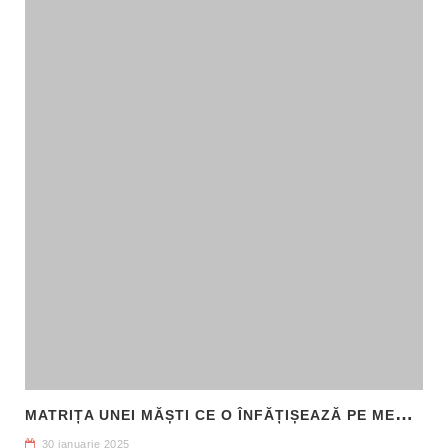
M
ATRIȚA UNEI MĂȘTI CE O ÎNFĂȚIȘEAZĂ PE MEDUSA, DESCOPERITĂ ÎN SICILIA
30 ianuarie 2025