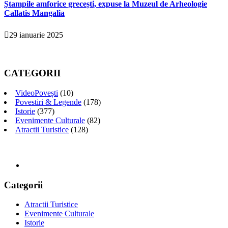
Ștampile amforice grecești, expuse la Muzeul de Arheologie
Callatis Mangalia
29 ianuarie 2025
CATEGORII
VideoPovești
(10)
Povestiri & Legende
(178)
Istorie
(377)
Evenimente Culturale
(82)
Atractii Turistice
(128)
Categorii
Atractii Turistice
Evenimente Culturale
Istorie