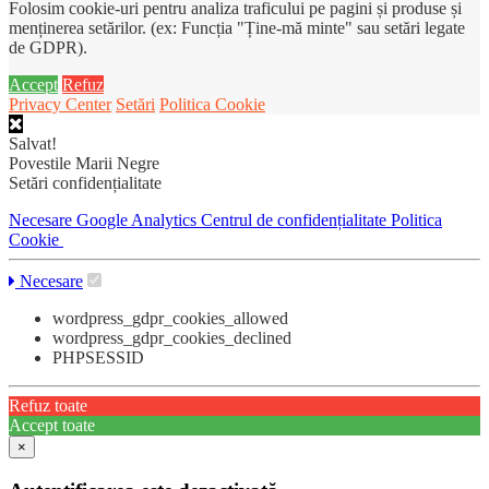
Folosim cookie-uri pentru analiza traficului pe pagini și produse și
menținerea setărilor. (ex: Funcția "Ține-mă minte" sau setări legate
de GDPR).
Accept
Refuz
Privacy Center
Setări
Politica Cookie
Salvat!
Povestile Marii Negre
Setări confidențialitate
Necesare
Google Analytics
Centrul de confidențialitate
Politica
Cookie
Necesare
wordpress_gdpr_cookies_allowed
wordpress_gdpr_cookies_declined
PHPSESSID
Refuz toate
Accept toate
×