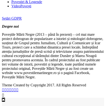
Povestiri & Legende
VideoPovești
Setări GDPR
Despre noi
Poveștile Mării Negre (2013 – până în prezent) – cel mai mare
proiect dobrogean de popularizare a istoriei și mitologiei dobrogene,
susținut de Grupul pentru Jurnalism, Cultură și Comunicare și Icar
Tours, proiect care a schimbat dinamica presei locale, îndreptând
atenția jurnaliștilor de presă scrisă și televiziune asupra patrimoniului
cultural excepțional al tărâmului dintre Dunăre și Marea Neagră
pentru promovarea acestuia. În cadrul proiectului au fost publicate
trei volume de istorii, povestiri și legende, toate purtând numele
proiectului original, Poveștile Mării Negre și au fost create un
website www.povestilemariinegre.ro și o pagină Facebook,
Poveștile Mării Negre.
Theme Created by Copyright 2017. All Rights Reserved