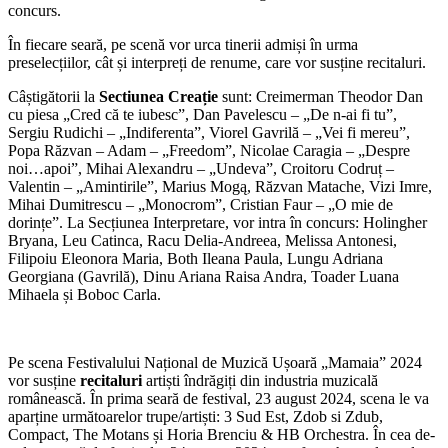
concurs.
În fiecare seară, pe scenă vor urca tinerii admiși în urma
preselecțiilor, cât și interpreți de renume, care vor susține recitaluri.
Câștigătorii la
Sectiunea Creație
sunt: Creimerman Theodor Dan
cu piesa „Cred că te iubesc”, Dan Pavelescu – „De n-ai fi tu”,
Sergiu Rudichi – „Indiferenta”, Viorel Gavrilă – „Vei fi mereu”,
Popa Răzvan – Adam – „Freedom”, Nicolae Caragia – „Despre
noi…apoi”, Mihai Alexandru – „Undeva”, Croitoru Codruț –
Valentin – „Amintirile”, Marius Mogą, Răzvan Matache, Vizi Imre,
Mihai Dumitrescu – „Monocrom”, Cristian Faur – „O mie de
dorințe”. La Secțiunea Interpretare, vor intra în concurs: Holingher
Bryana, Leu Catinca, Racu Delia-Andreea, Melissa Antonesi,
Filipoiu Eleonora Maria, Both Ileana Paula, Lungu Adriana
Georgiana (Gavrilă), Dinu Ariana Raisa Andra, Toader Luana
Mihaela și Boboc Carla.
Pe scena Festivalului Național de Muzică Ușoară „Mamaia” 2024
vor susține
recitaluri
artiști îndrăgiți din industria muzicală
românească. În prima seară de festival, 23 august 2024, scena le va
aparține următoarelor trupe/artiști: 3 Sud Est, Zdob si Zdub,
Compact, The Motans și Horia Brenciu & HB Orchestra. În cea de-