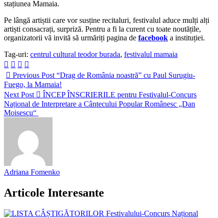
stațiunea Mamaia.
Pe lângă artiștii care vor susține recitaluri, festivalul aduce mulți alți
artiști consacrați, surpriză. Pentru a fi la curent cu toate noutățile,
organizatorii vă invită să urmăriți pagina de
facebook
a instituției.
Tag-uri:
centrul cultural teodor burada
,
festivalul mamaia
Previous Post
“Drag de România noastră” cu Paul Surugiu-
Fuego, la Mamaia!
Next Post
ÎNCEP ÎNSCRIERILE pentru Festivalul-Concurs
Național de Interpretare a Cântecului Popular Românesc „Dan
Moisescu“
Adriana Fomenko
Articole Interesante