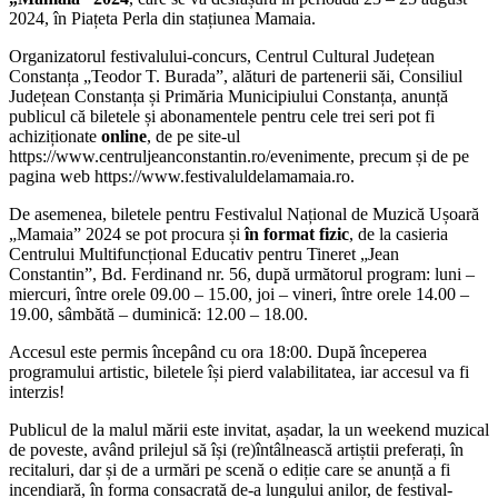
2024, în Piațeta Perla din stațiunea Mamaia.
Organizatorul festivalului-concurs, Centrul Cultural Județean
Constanța „Teodor T. Burada”, alături de partenerii săi, Consiliul
Județean Constanța și Primăria Municipiului Constanța, anunță
publicul că biletele și abonamentele pentru cele trei seri pot fi
achiziționate
online
, de pe site-ul
https://www.centruljeanconstantin.ro/evenimente, precum și de pe
pagina web https://www.festivaluldelamamaia.ro.
De asemenea, biletele pentru Festivalul Național de Muzică Ușoară
„Mamaia” 2024 se pot procura și
în format fizic
, de la casieria
Centrului Multifuncțional Educativ pentru Tineret „Jean
Constantin”, Bd. Ferdinand nr. 56, după următorul program: luni –
miercuri, între orele 09.00 – 15.00, joi – vineri, între orele 14.00 –
19.00, sâmbătă – duminică: 12.00 – 18.00.
Accesul este permis începând cu ora 18:00. După începerea
programului artistic, biletele își pierd valabilitatea, iar accesul va fi
interzis!
Publicul de la malul mării este invitat, așadar, la un weekend muzical
de poveste, având prilejul să își (re)întâlnească artiștii preferați, în
recitaluri, dar și de a urmări pe scenă o ediție care se anunță a fi
incendiară, în forma consacrată de-a lungului anilor, de festival-