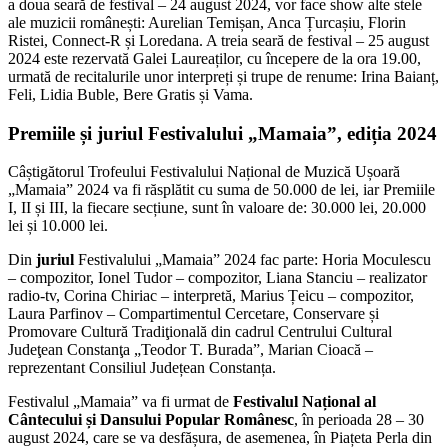
a doua seară de festival – 24 august 2024, vor face show alte stele
ale muzicii românești: Aurelian Temișan, Anca Țurcașiu, Florin
Ristei, Connect-R și Loredana. A treia seară de festival – 25 august
2024 este rezervată Galei Laureaților, cu începere de la ora 19.00,
urmată de recitalurile unor interpreți și trupe de renume: Irina Baianț,
Feli, Lidia Buble, Bere Gratis și Vama.
Premiile și juriul Festivalului „Mamaia”, ediția 2024
Câștigătorul Trofeului Festivalului Național de Muzică Ușoară
„Mamaia” 2024 va fi răsplătit cu suma de 50.000 de lei, iar Premiile
I, II și III, la fiecare secțiune, sunt în valoare de: 30.000 lei, 20.000
lei și 10.000 lei.
Din
juriul
Festivalului „Mamaia” 2024 fac parte: Horia Moculescu
– compozitor, Ionel Tudor – compozitor, Liana Stanciu – realizator
radio-tv, Corina Chiriac – interpretă, Marius Țeicu – compozitor,
Laura Parfinov – Compartimentul Cercetare, Conservare și
Promovare Cultură Tradiţională din cadrul Centrului Cultural
Judeţean Constanţa „Teodor T. Burada”, Marian Cioacă –
reprezentant Consiliul Județean Constanța.
Festivalul „Mamaia” va fi urmat de
Festivalul Național al
Cântecului și Dansului Popular Românesc
, în perioada 28 – 30
august 2024, care se va desfășura, de asemenea, în Piațeta Perla din