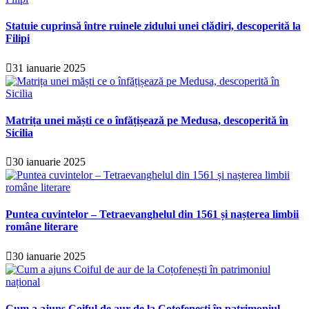
Statuie cuprinsă între ruinele zidului unei clădiri, descoperită la
Filipi
31 ianuarie 2025
Matrița unei măști ce o înfățișează pe Medusa, descoperită în
Sicilia
30 ianuarie 2025
Puntea cuvintelor – Tetraevanghelul din 1561 și nașterea limbii
române literare
30 ianuarie 2025
Cum a ajuns Coiful de aur de la Coțofenești în patrimoniul