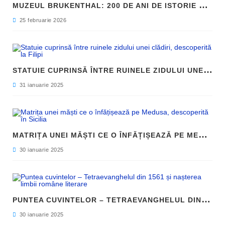
M
UZEUL BRUKENTHAL: 200 DE ANI DE ISTORIE ȘI ARTĂ ÎN INIMA SIBIULUI
25 februarie 2026
S
TATUIE CUPRINSĂ ÎNTRE RUINELE ZIDULUI UNEI CLĂDIRI, DESCOPERITĂ LA FILIPI
31 ianuarie 2025
M
ATRIȚA UNEI MĂȘTI CE O ÎNFĂȚIȘEAZĂ PE MEDUSA, DESCOPERITĂ ÎN SICILIA
30 ianuarie 2025
P
UNTEA CUVINTELOR – TETRAEVANGHELUL DIN 1561 ȘI NAȘTEREA LIMBII ROMÂNE LITERARE
30 ianuarie 2025