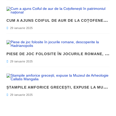
C
UM A AJUNS COIFUL DE AUR DE LA COȚOFENEȘTI ÎN PATRIMONIUL NAȚIONAL
29 ianuarie 2025
P
IESE DE JOC FOLOSITE ÎN JOCURILE ROMANE, DESCOPERITE LA HADRIANOPOLIS
29 ianuarie 2025
Ș
TAMPILE AMFORICE GRECEȘTI, EXPUSE LA MUZEUL DE ARHEOLOGIE CALLATIS MANGALIA
29 ianuarie 2025