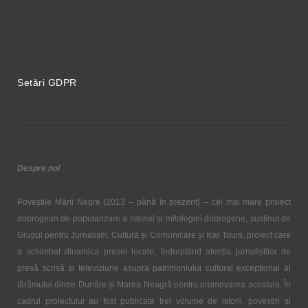
Setări GDPR
Despre noi
Poveștile Mării Negre (2013 – până în prezent) – cel mai mare proiect
dobrogean de popularizare a istoriei și mitologiei dobrogene, susținut de
Grupul pentru Jurnalism, Cultură și Comunicare și Icar Tours, proiect care
a schimbat dinamica presei locale, îndreptând atenția jurnaliștilor de
presă scrisă și televiziune asupra patrimoniului cultural excepțional al
tărâmului dintre Dunăre și Marea Neagră pentru promovarea acestuia. În
cadrul proiectului au fost publicate trei volume de istorii, povestiri și