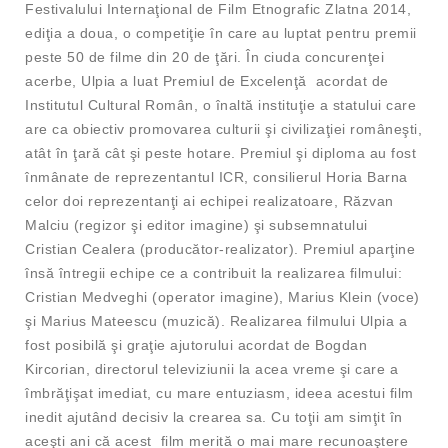
Festivalului Internaţional de Film Etnografic Zlatna 2014,
ediţia a doua, o competiţie în care au luptat pentru premii
peste 50 de filme din 20 de ţări. În ciuda concurenţei
acerbe, Ulpia a luat Premiul de Excelenţă acordat de
Institutul Cultural Român, o înaltă instituţie a statului care
are ca obiectiv promovarea culturii şi civilizaţiei româneşti,
atât în ţară cât şi peste hotare. Premiul şi diploma au fost
înmânate de reprezentantul ICR, consilierul Horia Barna
celor doi reprezentanţi ai echipei realizatoare, Răzvan
Malciu (regizor şi editor imagine) şi subsemnatului
Cristian Cealera (producător-realizator). Premiul aparţine
însă întregii echipe ce a contribuit la realizarea filmului:
Cristian Medveghi (operator imagine), Marius Klein (voce)
şi Marius Mateescu (muzică). Realizarea filmului Ulpia a
fost posibilă şi graţie ajutorului acordat de Bogdan
Kircorian, directorul televiziunii la acea vreme şi care a
îmbrăţişat imediat, cu mare entuziasm, ideea acestui film
inedit ajutând decisiv la crearea sa. Cu toţii am simţit în
aceşti ani că acest film merită o mai mare recunoaştere