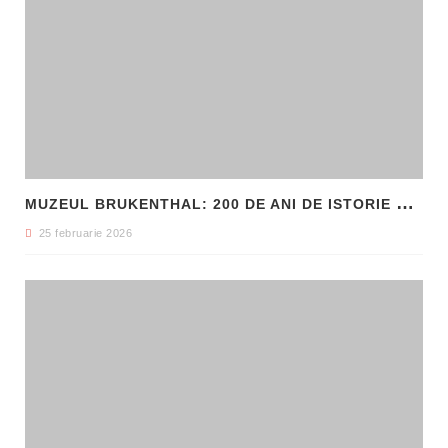
M
UZEUL BRUKENTHAL: 200 DE ANI DE ISTORIE ȘI ARTĂ ÎN INIMA SIBIULUI
25 februarie 2026