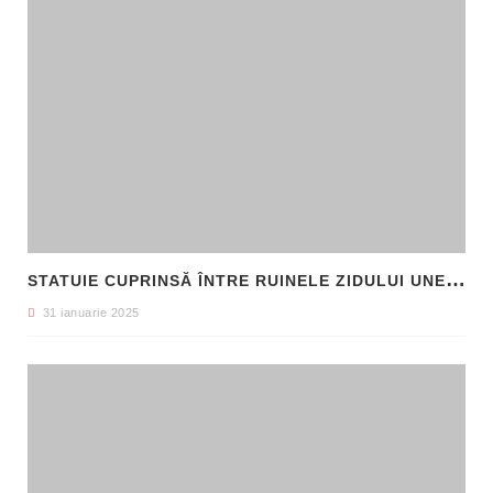
S
TATUIE CUPRINSĂ ÎNTRE RUINELE ZIDULUI UNEI CLĂDIRI, DESCOPERITĂ LA FILIPI
31 ianuarie 2025