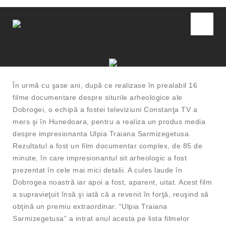
În urmă cu şase ani, după ce realizase în prealabil 16
filme documentare despre siturile arheologice ale
Dobrogei, o echipă a fostei televiziuni Constanţa TV a
mers şi în Hunedoara, pentru a realiza un produs media
despre impresionanta Ulpia Traiana Sarmizegetusa.
Rezultatul a fost un film documentar complex, de 85 de
minute, în care impresionantul sit arheologic a fost
prezentat în cele mai mici detalii. A cules laude în
Dobrogea noastră iar apoi a fost, aparent, uitat. Acest film
a supravieţuit însă şi iată că a revenit în forţă, reuşind să
obţină un premiu extraordinar. “Ulpia Traiana
Sarmizegetusa” a intrat anul acesta pe lista filmelor