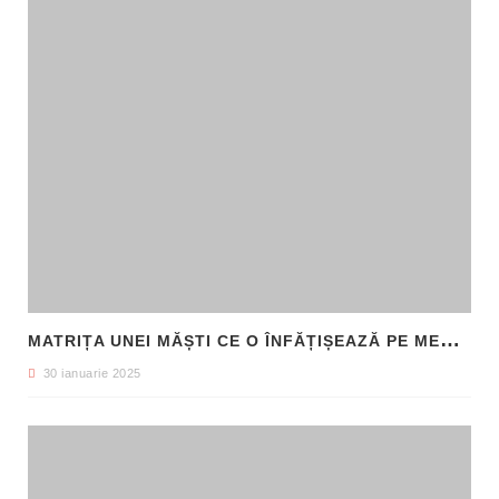
M
ATRIȚA UNEI MĂȘTI CE O ÎNFĂȚIȘEAZĂ PE MEDUSA, DESCOPERITĂ ÎN SICILIA
30 ianuarie 2025