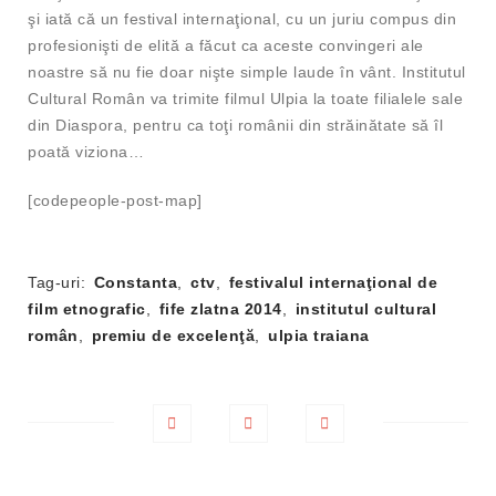
şi iată că un festival internaţional, cu un juriu compus din
profesionişti de elită a făcut ca aceste convingeri ale
noastre să nu fie doar nişte simple laude în vânt. Institutul
Cultural Român va trimite filmul Ulpia la toate filialele sale
din Diaspora, pentru ca toţi românii din străinătate să îl
poată viziona…
[codepeople-post-map]
Tag-uri:
Constanta
,
ctv
,
festivalul internaţional de
film etnografic
,
fife zlatna 2014
,
institutul cultural
român
,
premiu de excelenţă
,
ulpia traiana