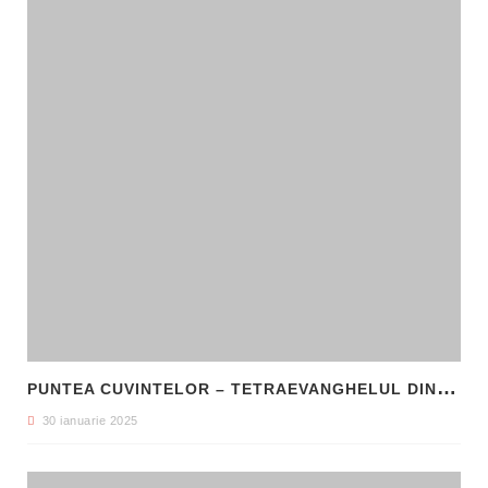
P
UNTEA CUVINTELOR – TETRAEVANGHELUL DIN 1561 ȘI NAȘTEREA LIMBII ROMÂNE LITERARE
30 ianuarie 2025