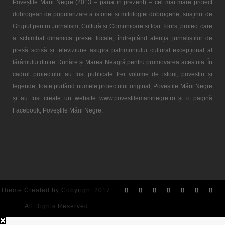
Poveștile Mării Negre (2013 – până în prezent) – cel mai mare proiect
dobrogean de popularizare a istoriei și mitologiei dobrogene, susținut de
Grupul pentru Jurnalism, Cultură și Comunicare și Icar Tours, proiect care
a schimbat dinamica presei locale, îndreptând atenția jurnaliștilor de
presă scrisă și televiziune asupra patrimoniului cultural excepțional al
tărâmului dintre Dunăre și Marea Neagră pentru promovarea acestuia. În
cadrul proiectului au fost publicate trei volume de istorii, povestiri și
legende, toate purtând numele proiectului original, Poveștile Mării Negre
și au fost create un website www.povestilemariinegre.ro și o pagină
Facebook, Poveștile Mării Negre.
Theme Created by Copyright 2017.
All Rights Reserved