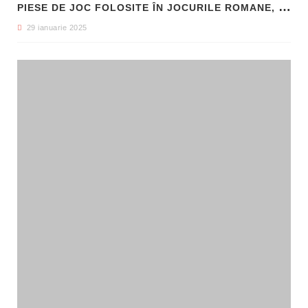
P
IESE DE JOC FOLOSITE ÎN JOCURILE ROMANE, DESCOPERITE LA HADRIANOPOLIS
29 ianuarie 2025