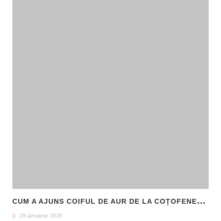
C
UM A AJUNS COIFUL DE AUR DE LA COȚOFENEȘTI ÎN PATRIMONIUL NAȚIONAL
29 ianuarie 2025