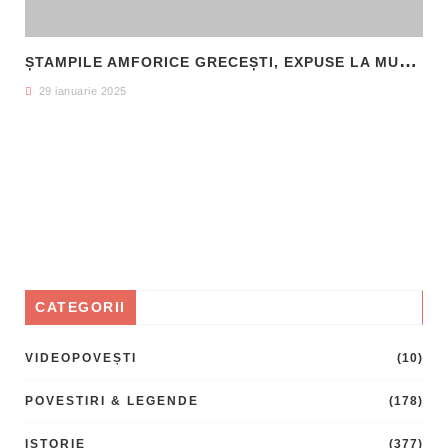
Ș
TAMPILE AMFORICE GRECEȘTI, EXPUSE LA MUZEUL DE ARHEOLOGIE CALLATIS MANGALIA
29 ianuarie 2025
CATEGORII
VIDEOPOVEȘTI
(10)
POVESTIRI & LEGENDE
(178)
ISTORIE
(377)