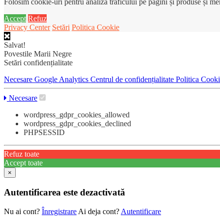
Folosim cookie-uri pentru analiza traficului pe pagini și produse și m
Accept
Refuz
Privacy Center
Setări
Politica Cookie
Salvat!
Povestile Marii Negre
Setări confidențialitate
Necesare
Google Analytics
Centrul de confidențialitate
Politica Cook
Necesare
wordpress_gdpr_cookies_allowed
wordpress_gdpr_cookies_declined
PHPSESSID
Refuz toate
Accept toate
×
Autentificarea este dezactivată
Nu ai cont?
Înregistrare
Ai deja cont?
Autentificare