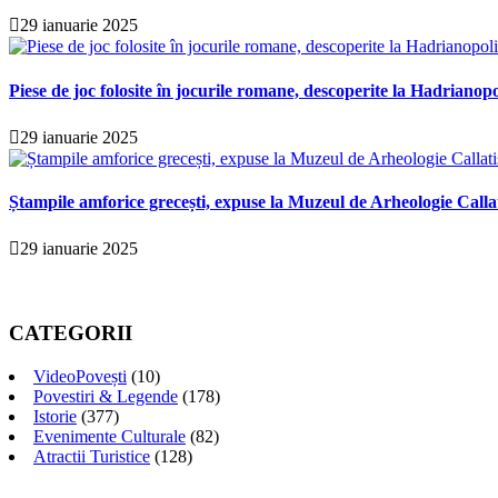
29 ianuarie 2025
Piese de joc folosite în jocurile romane, descoperite la Hadrianopo
29 ianuarie 2025
Ștampile amforice grecești, expuse la Muzeul de Arheologie Calla
29 ianuarie 2025
CATEGORII
VideoPovești
(10)
Povestiri & Legende
(178)
Istorie
(377)
Evenimente Culturale
(82)
Atractii Turistice
(128)