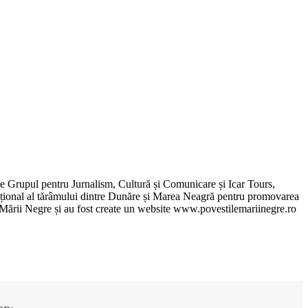
de Grupul pentru Jurnalism, Cultură și Comunicare și Icar Tours,
xcepțional al tărâmului dintre Dunăre și Marea Neagră pentru promovarea
ile Mării Negre și au fost create un website www.povestilemariinegre.ro