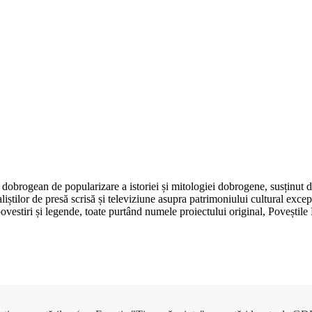
dobrogean de popularizare a istoriei și mitologiei dobrogene, susținut 
aliștilor de presă scrisă și televiziune asupra patrimoniului cultural e
, povestiri și legende, toate purtând numele proiectului original, Poveșt