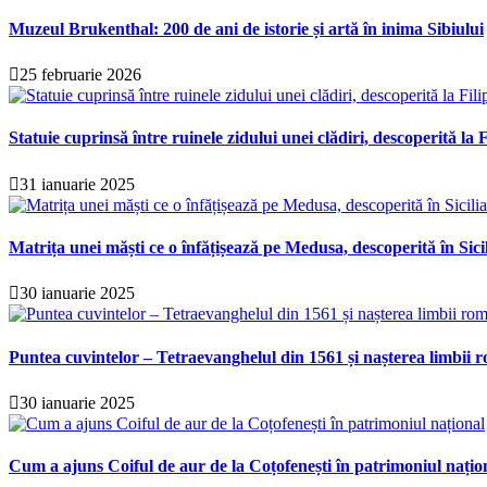
Muzeul Brukenthal: 200 de ani de istorie și artă în inima Sibiului
25 februarie 2026
Statuie cuprinsă între ruinele zidului unei clădiri, descoperită la F
31 ianuarie 2025
Matrița unei măști ce o înfățișează pe Medusa, descoperită în Sici
30 ianuarie 2025
Puntea cuvintelor – Tetraevanghelul din 1561 și nașterea limbii r
30 ianuarie 2025
Cum a ajuns Coiful de aur de la Coțofenești în patrimoniul națio