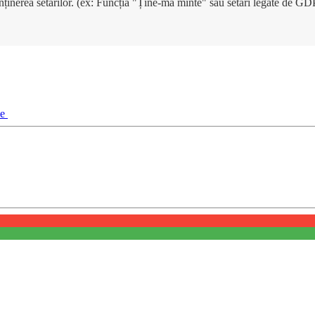
enținerea setărilor. (ex: Funcția "Ține-mă minte" sau setări legate de G
ie