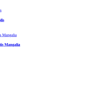
lis
tis Mangalia