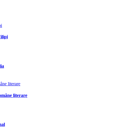
ilipi
lia
omâne literare
nal