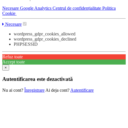
Necesare
Google Analytics
Centrul de confidențialitate
Politica
Cookie
Necesare
wordpress_gdpr_cookies_allowed
wordpress_gdpr_cookies_declined
PHPSESSID
Refuz toate
Accept toate
×
Autentificarea este dezactivată
Nu ai cont?
Înregistrare
Ai deja cont?
Autentificare