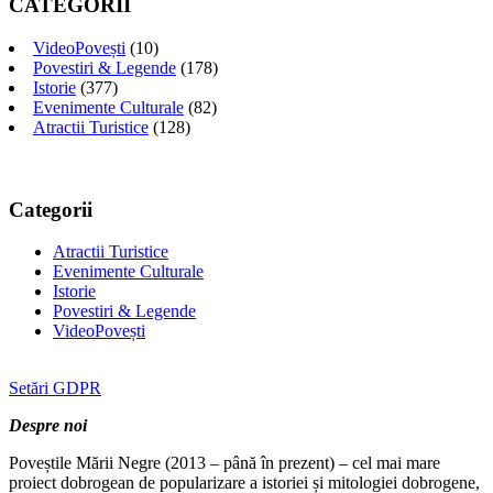
CATEGORII
VideoPovești
(10)
Povestiri & Legende
(178)
Istorie
(377)
Evenimente Culturale
(82)
Atractii Turistice
(128)
Categorii
Atractii Turistice
Evenimente Culturale
Istorie
Povestiri & Legende
VideoPovești
Setări GDPR
Despre noi
Poveștile Mării Negre (2013 – până în prezent) – cel mai mare
proiect dobrogean de popularizare a istoriei și mitologiei dobrogene,