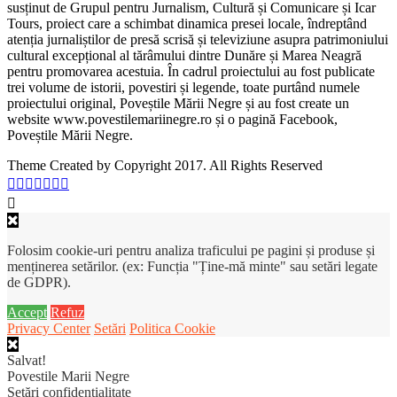
susținut de Grupul pentru Jurnalism, Cultură și Comunicare și Icar
Tours, proiect care a schimbat dinamica presei locale, îndreptând
atenția jurnaliștilor de presă scrisă și televiziune asupra patrimoniului
cultural excepțional al tărâmului dintre Dunăre și Marea Neagră
pentru promovarea acestuia. În cadrul proiectului au fost publicate
trei volume de istorii, povestiri și legende, toate purtând numele
proiectului original, Poveștile Mării Negre și au fost create un
website www.povestilemariinegre.ro și o pagină Facebook,
Poveștile Mării Negre.
Theme Created by Copyright 2017. All Rights Reserved
Folosim cookie-uri pentru analiza traficului pe pagini și produse și
menținerea setărilor. (ex: Funcția "Ține-mă minte" sau setări legate
de GDPR).
Accept
Refuz
Privacy Center
Setări
Politica Cookie
Salvat!
Povestile Marii Negre
Setări confidențialitate