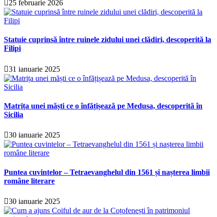
25 februarie 2026
Statuie cuprinsă între ruinele zidului unei clădiri, descoperită la
Filipi
31 ianuarie 2025
Matrița unei măști ce o înfățișează pe Medusa, descoperită în
Sicilia
30 ianuarie 2025
Puntea cuvintelor – Tetraevanghelul din 1561 și nașterea limbii
române literare
30 ianuarie 2025