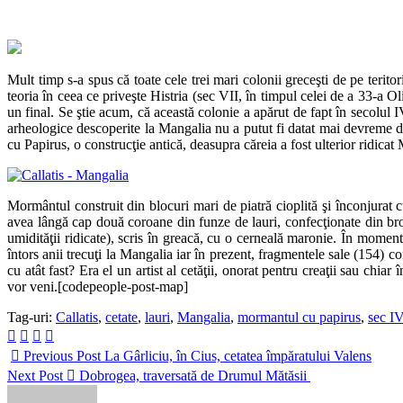
Mult timp s-a spus că toate cele trei mari colonii greceşti de pe terito
teoria în ceea ce priveşte Histria (sec VII, în timpul celei de a 33-a O
un final. Se ştie acum, că această colonie a apărut de fapt în secolul I
arheologice descoperite la Mangalia nu a putut fi datat mai devreme 
cu Papirus, o construcţie antică, deasupra căreia a fost ulterior ridica
Mormântul construit din blocuri mari de piatră cioplită şi înconjurat 
avea lângă cap două coroane din funze de lauri, confecţionate din br
umidităţii ridicate), scris în greacă, cu o cerneală maronie. În momen
întors anii trecuţi la Mangalia iar în prezent, fragmentele sale (154) 
cu atât fast? Era el un artist al cetăţii, onorat pentru creaţii sau chi
vor veni.[codepeople-post-map]
Tag-uri:
Callatis
,
cetate
,
lauri
,
Mangalia
,
mormantul cu papirus
,
sec IV
Previous Post
La Gârliciu, în Cius, cetatea împăratului Valens
Next Post
Dobrogea, traversată de Drumul Mătăsii