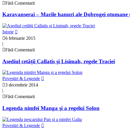
Fără Comentarii
Karavanserai – Marile hanuri ale Dobrogei otomane ş
Istorie
6 februarie 2015
|
Fără Comentarii
Asediul cetăţii Callatis şi Lisimah, regele Traciei
Povestiri & Legende
3 decembrie 2014
|
Fără Comentarii
Legenda nimfei Manga şi a regelui Solon
Povestiri & Legende