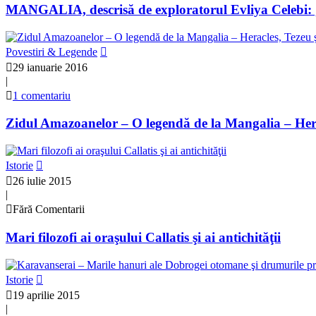
MANGALIA, descrisă de exploratorul Evliya Celebi: „
Povestiri & Legende
29 ianuarie 2016
|
1 comentariu
Zidul Amazoanelor – O legendă de la Mangalia – Herac
Istorie
26 iulie 2015
|
Fără Comentarii
Mari filozofi ai oraşului Callatis şi ai antichităţii
Istorie
19 aprilie 2015
|