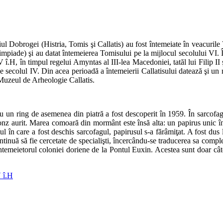
riul Dobrogei (Histria, Tomis şi Callatis) au fost întemeiate în veacuril
limpiade) şi au datat întemeierea Tomisului pe la mijlocul secolului VI. În
V î.H, în timpul regelui Amyntas al III-lea Macedoniei, tatăl lui Filip II
de secolul IV. Din acea perioadă a întemeierii Callatisului datează şi 
t Muzeul de Arheologie Callatis.
cu un ring de asemenea din piatră a fost descoperit în 1959. În sarcofag 
onz aurit. Marea comoară din mormânt este însă alta: un papirus unic î
tul în care a fost deschis sarcofagul, papirusul s-a fărâmiţat. A fost du
continuă să fie cercetate de specialişti, încercându-se traducerea sa com
ar întemeietorul coloniei doriene de la Pontul Euxin. Acestea sunt doar cât
 î.H