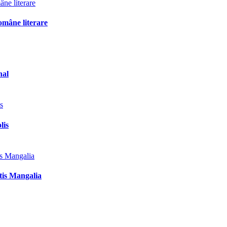
omâne literare
nal
lis
tis Mangalia