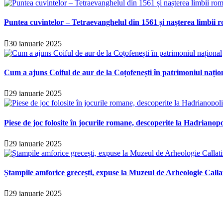
Puntea cuvintelor – Tetraevanghelul din 1561 și nașterea limbii r
30 ianuarie 2025
Cum a ajuns Coiful de aur de la Coțofenești în patrimoniul națio
29 ianuarie 2025
Piese de joc folosite în jocurile romane, descoperite la Hadrianopo
29 ianuarie 2025
Ștampile amforice grecești, expuse la Muzeul de Arheologie Calla
29 ianuarie 2025