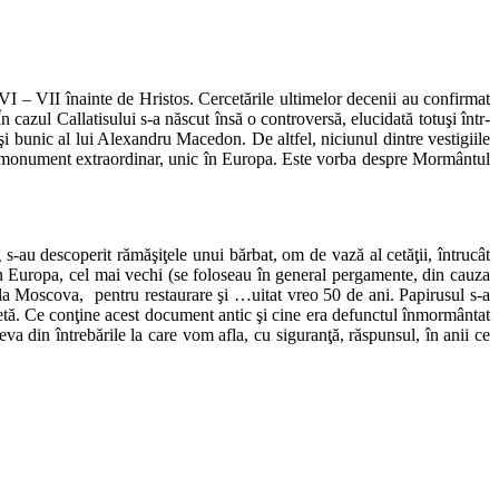
e VI – VII înainte de Hristos. Cercetările ultimelor decenii au confirmat
 cazul Callatisului s-a născut însă o controversă, elucidată totuşi într-
 şi bunic al lui Alexandru Macedon. De altfel, niciunul dintre vestigiile
un monument extraordinar, unic în Europa. Este vorba despre Mormântul
s-au descoperit rămăşiţele unui bărbat, om de vază al cetăţii, întrucât
n Europa, cel mai vechi (se foloseau în general pergamente, din cauza
s la Moscova, pentru restaurare şi …uitat vreo 50 de ani. Papirusul s-a
pletă. Ce conţine acest document antic şi cine era defunctul înmormântat
eva din întrebările la care vom afla, cu siguranţă, răspunsul, în anii ce