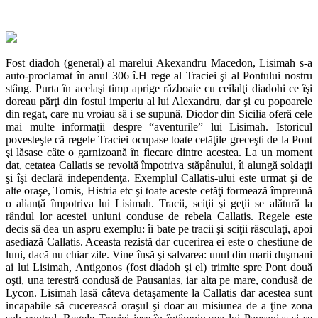
Fost diadoh (general) al marelui Akexandru Macedon, Lisimah s-a
auto-proclamat în anul 306 î.H rege al Traciei şi al Pontului nostru
stâng. Purta în acelaşi timp aprige războaie cu ceilalţi diadohi ce îşi
doreau părţi din fostul imperiu al lui Alexandru, dar şi cu popoarele
din regat, care nu vroiau să i se supună. Diodor din Sicilia oferă cele
mai multe informaţii despre “aventurile” lui Lisimah. Istoricul
povesteşte că regele Traciei ocupase toate cetăţile greceşti de la Pont
şi lăsase câte o garnizoană în fiecare dintre acestea. La un moment
dat, cetatea Callatis se revoltă împotriva stăpânului, îi alungă soldaţii
şi îşi declară independenţa. Exemplul Callatis-ului este urmat şi de
alte oraşe, Tomis, Histria etc şi toate aceste cetăţi formează împreună
o alianţă împotriva lui Lisimah. Tracii, sciţii şi geţii se alătură la
rândul lor acestei uniuni conduse de rebela Callatis. Regele este
decis să dea un aspru exemplu: îi bate pe tracii şi sciţii răsculaţi, apoi
asediază Callatis. Aceasta rezistă dar cucerirea ei este o chestiune de
luni, dacă nu chiar zile. Vine însă şi salvarea: unul din marii duşmani
ai lui Lisimah, Antigonos (fost diadoh şi el) trimite spre Pont două
oşti, una terestră condusă de Pausanias, iar alta pe mare, condusă de
Lycon. Lisimah lasă câteva detaşamente la Callatis dar acestea sunt
incapabile să cucerească oraşul şi doar au misiunea de a ţine zona