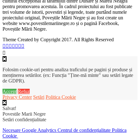
cultural excepțional al tărâmului dintre Dunăre și Marea Neagră
pentru promovarea acestuia. În cadrul proiectului au fost publicate
trei volume de istorii, povestiri și legende, toate purtând numele
proiectului original, Poveștile Mării Negre și au fost create un
website www.povestilemariinegre.ro și o pagină Facebook,
Poveștile Mării Negre.
Theme Created by Copyright 2017. All Rights Reserved
Folosim cookie-uri pentru analiza traficului pe pagini și produse și
menținerea setărilor. (ex: Funcția "Ține-mă minte" sau setări legate
de GDPR).
Accept
Refuz
Privacy Center
Setări
Politica Cookie
Salvat!
Povestile Marii Negre
Setări confidențialitate
Necesare
Google Analytics
Centrul de confidențialitate
Politica
Cookie