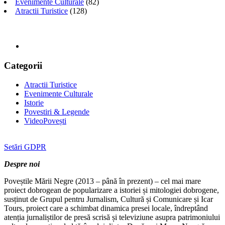
Evenimente Culturale
(82)
Atractii Turistice
(128)
Categorii
Atractii Turistice
Evenimente Culturale
Istorie
Povestiri & Legende
VideoPovești
Setări GDPR
Despre noi
Poveștile Mării Negre (2013 – până în prezent) – cel mai mare
proiect dobrogean de popularizare a istoriei și mitologiei dobrogene,
susținut de Grupul pentru Jurnalism, Cultură și Comunicare și Icar
Tours, proiect care a schimbat dinamica presei locale, îndreptând
atenția jurnaliștilor de presă scrisă și televiziune asupra patrimoniului