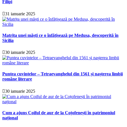
Filipi
31 ianuarie 2025
Matrița unei măști ce o înfățișează pe Medusa, descoperită în
Sicilia
30 ianuarie 2025
Puntea cuvintelor – Tetraevanghelul din 1561 și nașterea limbii
române literare
30 ianuarie 2025
Cum a ajuns Coiful de aur de la Coțofenești în patrimoniul
național