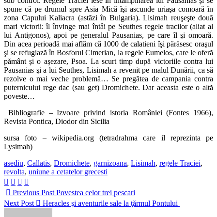
sub control. Regele Traciei iese în întâmpinarea lui Pausanias şi se
spune că pe drumul spre Asia Mică îşi ascunde uriaşa comoară în
zona Capului Kaliacra (astăzi în Bulgaria). Lisimah reuşeşte două
mari victorii: îl învinge mai întâi pe Seuthes regele tracilor (aliat al
lui Antigonos), apoi pe generalul Pausanias, pe care îl şi omoară.
Din acea perioadă mai aflăm că 1000 de calatieni îşi părăsesc oraşul
şi se refugiază în Bosforul Cimerian, la regele Eumelos, care le oferă
pământ şi o aşezare, Psoa. La scurt timp după victoriile contra lui
Pausanias şi a lui Seuthes, Lisimah a revenit pe malul Dunării, ca să
rezolve o mai veche problemă… Se pregătea de campania contra
puternicului rege dac (sau get) Dromichete. Dar aceasta este o altă
poveste…
Bibliografie – Izvoare privind istoria României (Fontes 1966),
Revista Pontica, Diodor din Sicilia
sursa foto – wikipedia.org (tetradrahma care il reprezinta pe
Lysimah)
Tag-
asediu
,
Callatis
,
Dromichete
,
garnizoana
,
Lisimah
,
regele Traciei
,
uri:
revolta
,
uniune a cetatelor grecesti
Previous Post
Povestea celor trei pescari
Next Post
Heracles şi aventurile sale la ţărmul Pontului