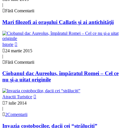
|
Fără Comentarii
Mari filozofi ai oraşului Callatis şi ai antichităţii
Istorie
24 martie 2015
|
Fără Comentarii
Ciobanul dac Aureolus, împăratul Romei – Cel ce
nu şi-a uitat originile
Atractii Turistice
7 iulie 2014
|
2Comentarii
Invazia costobocilor, dacii cei “străluciţi”