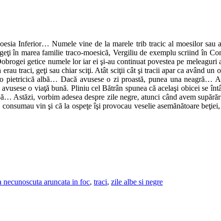
esia Inferior… Numele vine de la marele trib tracic al moesilor sau al 
 geţi în marea familie traco-moesică, Vergiliu de exemplu scriind în Com
obrogei getice numele lor iar ei şi-au continuat povestea pe meleaguri a
erau traci, geţi sau chiar sciţi. Atât sciţii cât şi tracii apar ca având u
o pietricică albă… Dacă avusese o zi proastă, punea una neagră… Atu
avusese o viaţă bună. Pliniu cel Bătrân spunea că acelaşi obicei se întâln
… Astăzi, vorbim adesea despre zile negre, atunci când avem supărări…Un
u consumau vin şi că la ospeţe îşi provocau veselie asemănătoare beţiei
a necunoscuta aruncata in foc
,
traci
,
zile albe si negre