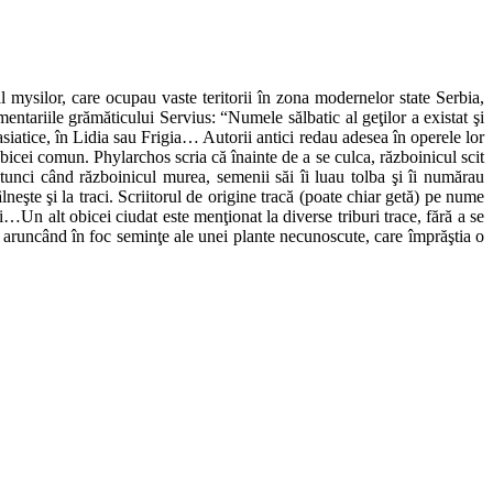
mysilor, care ocupau vaste teritorii în zona modernelor state Serbia,
entariile grămăticului Servius: “Numele sălbatic al geţilor a existat şi
siatice, în Lidia sau Frigia… Autorii antici redau adesea în operele lor
n obicei comun. Phylarchos scria că înainte de a se culca, războinicul scit
nci când războinicul murea, semenii săi îi luau tolba şi îi numărau
eşte şi la traci. Scriitorul de origine tracă (poate chiar getă) pe nume
 alt obicei ciudat este menţionat la diverse triburi trace, fără a se
, aruncând în foc seminţe ale unei plante necunoscute, care împrăştia o