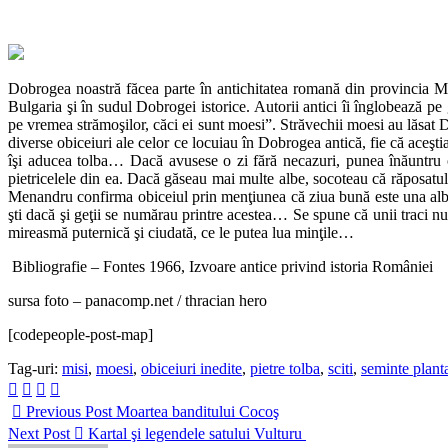
Dobrogea noastră făcea parte în antichitatea romană din provincia Mo
Bulgaria şi în sudul Dobrogei istorice. Autorii antici îi înglobează pe
pe vremea strămoşilor, căci ei sunt moesi”. Străvechii moesi au lăsat D
diverse obiceiuri ale celor ce locuiau în Dobrogea antică, fie că aceştia 
îşi aducea tolba… Dacă avusese o zi fără necazuri, punea înăuntru 
pietricelele din ea. Dacă găseau mai multe albe, socoteau că răposatul 
Menandru confirma obiceiul prin menţiunea că ziua bună este una albă
şti dacă şi geţii se numărau printre acestea… Se spune că unii traci n
mireasmă puternică şi ciudată, ce le putea lua minţile…
Bibliografie – Fontes 1966, Izvoare antice privind istoria României
sursa foto – panacomp.net / thracian hero
[codepeople-post-map]
Tag-uri:
misi
,
moesi
,
obiceiuri inedite
,
pietre tolba
,
sciti
,
seminte plant
Previous Post
Moartea banditului Cocoş
Next Post
Kartal şi legendele satului Vulturu