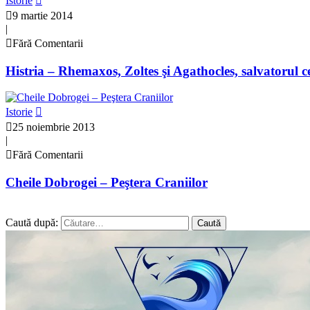
Istorie
9 martie 2014
|
Fără Comentarii
Histria – Rhemaxos, Zoltes şi Agathocles, salvatorul ce
Istorie
25 noiembrie 2013
|
Fără Comentarii
Cheile Dobrogei – Peştera Craniilor
Caută după: