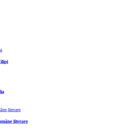
ilipi
lia
omâne literare