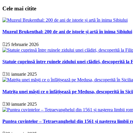
Cele mai citite
Muzeul Brukenthal: 200 de ani de istorie și artă în inima Sibiului
25 februarie 2026
Statuie cuprinsă între ruinele zidului unei clădiri, descoperită la F
31 ianuarie 2025
Matrița unei măști ce o înfățișează pe Medusa, descoperită în Sici
30 ianuarie 2025
Puntea cuvintelor – Tetraevanghelul din 1561 și nașterea limbii r