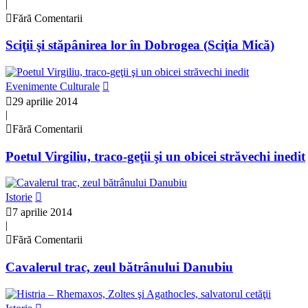
|
Fără Comentarii
Sciţii şi stăpânirea lor în Dobrogea (Sciţia Mică)
Evenimente Culturale
29 aprilie 2014
|
Fără Comentarii
Poetul Virgiliu, traco-geţii şi un obicei străvechi inedit
Istorie
7 aprilie 2014
|
Fără Comentarii
Cavalerul trac, zeul bătrânului Danubiu