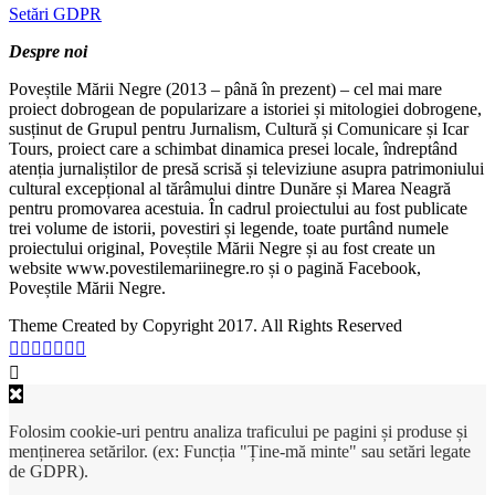
Setări GDPR
Despre noi
Poveștile Mării Negre (2013 – până în prezent) – cel mai mare
proiect dobrogean de popularizare a istoriei și mitologiei dobrogene,
susținut de Grupul pentru Jurnalism, Cultură și Comunicare și Icar
Tours, proiect care a schimbat dinamica presei locale, îndreptând
atenția jurnaliștilor de presă scrisă și televiziune asupra patrimoniului
cultural excepțional al tărâmului dintre Dunăre și Marea Neagră
pentru promovarea acestuia. În cadrul proiectului au fost publicate
trei volume de istorii, povestiri și legende, toate purtând numele
proiectului original, Poveștile Mării Negre și au fost create un
website www.povestilemariinegre.ro și o pagină Facebook,
Poveștile Mării Negre.
Theme Created by Copyright 2017. All Rights Reserved
Folosim cookie-uri pentru analiza traficului pe pagini și produse și
menținerea setărilor. (ex: Funcția "Ține-mă minte" sau setări legate
de GDPR).