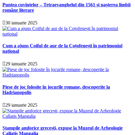
Puntea cuvintelor – Tetraevanghelul din 1561 și nașterea limbii
române literare
30 ianuarie 2025
Cum a ajuns Coiful de aur de la Coțofenești în patrimoniul
național
29 ianuarie 2025
Piese de joc folosite în jocurile romane, descoperite la
Hadrianopolis
29 ianuarie 2025
Ștampile amforice grecești, expuse la Muzeul de Arheologie
Callatis Mangalia