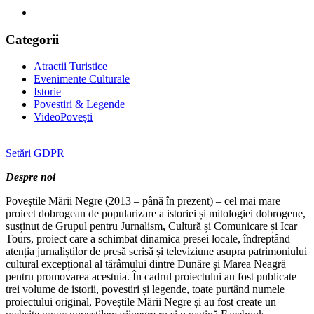
Categorii
Atractii Turistice
Evenimente Culturale
Istorie
Povestiri & Legende
VideoPovești
Setări GDPR
Despre noi
Poveștile Mării Negre (2013 – până în prezent) – cel mai mare
proiect dobrogean de popularizare a istoriei și mitologiei dobrogene,
susținut de Grupul pentru Jurnalism, Cultură și Comunicare și Icar
Tours, proiect care a schimbat dinamica presei locale, îndreptând
atenția jurnaliștilor de presă scrisă și televiziune asupra patrimoniului
cultural excepțional al tărâmului dintre Dunăre și Marea Neagră
pentru promovarea acestuia. În cadrul proiectului au fost publicate
trei volume de istorii, povestiri și legende, toate purtând numele
proiectului original, Poveștile Mării Negre și au fost create un