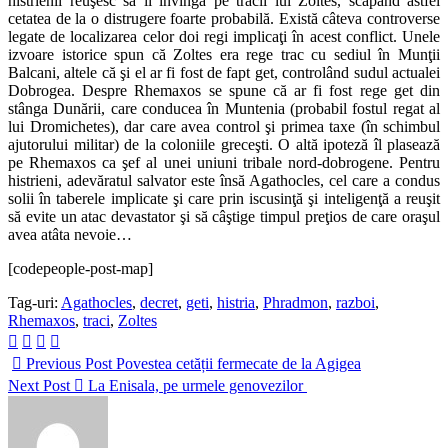
histrienii reuşesc să îi învingă pe tracii lui Zoltes, scăpând astfel
cetatea de la o distrugere foarte probabilă. Există câteva controverse
legate de localizarea celor doi regi implicaţi în acest conflict. Unele
izvoare istorice spun că Zoltes era rege trac cu sediul în Munţii
Balcani, altele că şi el ar fi fost de fapt get, controlând sudul actualei
Dobrogea. Despre Rhemaxos se spune că ar fi fost rege get din
stânga Dunării, care conducea în Muntenia (probabil fostul regat al
lui Dromichetes), dar care avea control şi primea taxe (în schimbul
ajutorului militar) de la coloniile greceşti. O altă ipoteză îl plasează
pe Rhemaxos ca şef al unei uniuni tribale nord-dobrogene. Pentru
histrieni, adevăratul salvator este însă Agathocles, cel care a condus
solii în taberele implicate şi care prin iscusinţă şi inteligenţă a reuşit
să evite un atac devastator şi să câştige timpul preţios de care oraşul
avea atâta nevoie…
[codepeople-post-map]
Tag-uri:
Agathocles
,
decret
,
geti
,
histria
,
Phradmon
,
razboi
,
Rhemaxos
,
traci
,
Zoltes
Previous Post
Povestea cetății fermecate de la Agigea
Next Post
La Enisala, pe urmele genovezilor