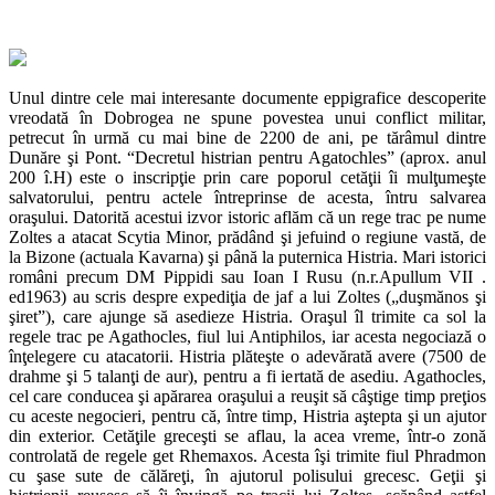
Unul dintre cele mai interesante documente eppigrafice descoperite
vreodată în Dobrogea ne spune povestea unui conflict militar,
petrecut în urmă cu mai bine de 2200 de ani, pe tărâmul dintre
Dunăre şi Pont. “Decretul histrian pentru Agatochles” (aprox. anul
200 î.H) este o inscripţie prin care poporul cetăţii îi mulţumeşte
salvatorului, pentru actele întreprinse de acesta, întru salvarea
oraşului. Datorită acestui izvor istoric aflăm că un rege trac pe nume
Zoltes a atacat Scytia Minor, prădând şi jefuind o regiune vastă, de
la Bizone (actuala Kavarna) şi până la puternica Histria. Mari istorici
români precum DM Pippidi sau Ioan I Rusu (n.r.Apullum VII .
ed1963) au scris despre expediţia de jaf a lui Zoltes („duşmănos şi
şiret”), care ajunge să asedieze Histria. Oraşul îl trimite ca sol la
regele trac pe Agathocles, fiul lui Antiphilos, iar acesta negociază o
înţelegere cu atacatorii. Histria plăteşte o adevărată avere (7500 de
drahme şi 5 talanţi de aur), pentru a fi iertată de asediu. Agathocles,
cel care conducea şi apărarea oraşului a reuşit să câştige timp preţios
cu aceste negocieri, pentru că, între timp, Histria aştepta şi un ajutor
din exterior. Cetăţile greceşti se aflau, la acea vreme, într-o zonă
controlată de regele get Rhemaxos. Acesta îşi trimite fiul Phradmon
cu şase sute de călăreţi, în ajutorul polisului grecesc. Geţii şi