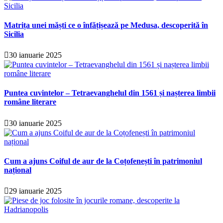
Matrița unei măști ce o înfățișează pe Medusa, descoperită în
Sicilia
30 ianuarie 2025
Puntea cuvintelor – Tetraevanghelul din 1561 și nașterea limbii
române literare
30 ianuarie 2025
Cum a ajuns Coiful de aur de la Coțofenești în patrimoniul
național
29 ianuarie 2025