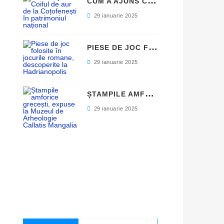
C
UM A AJUNS COIFUL DE AUR DE LA COȚOFENEȘTI ÎN PATRIMONIUL NAȚIONAL
29 ianuarie 2025
P
IESE DE JOC FOLOSITE ÎN JOCURILE ROMANE, DESCOPERITE LA HADRIANOPOLIS
29 ianuarie 2025
Ș
TAMPILE AMFORICE GRECEȘTI, EXPUSE LA MUZEUL DE ARHEOLOGIE CALLATIS MANGALIA
29 ianuarie 2025