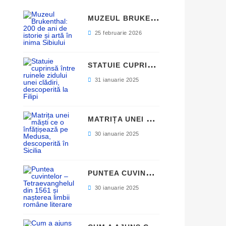
M
UZEUL BRUKENTHAL: 200 DE ANI DE ISTORIE ȘI ARTĂ ÎN INIMA SIBIULUI
25 februarie 2026
S
TATUIE CUPRINSĂ ÎNTRE RUINELE ZIDULUI UNEI CLĂDIRI, DESCOPERITĂ LA FILIPI
31 ianuarie 2025
M
ATRIȚA UNEI MĂȘTI CE O ÎNFĂȚIȘEAZĂ PE MEDUSA, DESCOPERITĂ ÎN SICILIA
30 ianuarie 2025
P
UNTEA CUVINTELOR – TETRAEVANGHELUL DIN 1561 ȘI NAȘTEREA LIMBII ROMÂNE LITERARE
30 ianuarie 2025