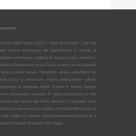
espre noi
oveștile Mării Negre (2013 – până în prezent) – cel mai
are proiect dobrogean de popularizare a istoriei și
itologiei dobrogene, susținut de Grupul pentru Jurnalism,
ultură și Comunicare și Icar Tours, proiect care a schimbat
inamica presei locale, îndreptând atenția jurnaliștilor de
resă scrisă și televiziune asupra patrimoniului cultural
xcepțional al tărâmului dintre Dunăre și Marea Neagră
entru promovarea acestuia. În cadrul proiectului au fost
ublicate trei volume de istorii, povestiri și legende, toate
urtând numele proiectului original, Poveștile Mării Negre și
u fost create un website www.povestilemariinegre.ro și o
agină Facebook, Poveștile Mării Negre.