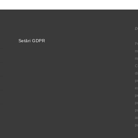
D
Setări GDPR
P
m
m
C
d
p
e
p
p
p
a
p