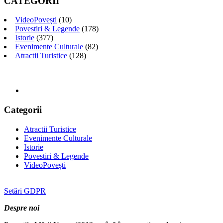
CATEGORII
VideoPovești
(10)
Povestiri & Legende
(178)
Istorie
(377)
Evenimente Culturale
(82)
Atractii Turistice
(128)
Categorii
Atractii Turistice
Evenimente Culturale
Istorie
Povestiri & Legende
VideoPovești
Setări GDPR
Despre noi