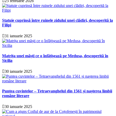
25 februarie 2026
Statuie cuprinsă între ruinele zidului unei clădiri, descoperită la
Filipi
31 ianuarie 2025
Matrița unei măști ce o înfățișează pe Medusa, descoperită în
Sicilia
30 ianuarie 2025
Puntea cuvintelor – Tetraevanghelul din 1561 și nașterea limbii
române literare
30 ianuarie 2025