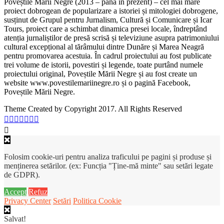
Poveștile Mării Negre (2013 – până în prezent) – cel mai mare
proiect dobrogean de popularizare a istoriei și mitologiei dobrogene,
susținut de Grupul pentru Jurnalism, Cultură și Comunicare și Icar
Tours, proiect care a schimbat dinamica presei locale, îndreptând
atenția jurnaliștilor de presă scrisă și televiziune asupra patrimoniului
cultural excepțional al tărâmului dintre Dunăre și Marea Neagră
pentru promovarea acestuia. În cadrul proiectului au fost publicate
trei volume de istorii, povestiri și legende, toate purtând numele
proiectului original, Poveștile Mării Negre și au fost create un
website www.povestilemariinegre.ro și o pagină Facebook,
Poveștile Mării Negre.
Theme Created by Copyright 2017. All Rights Reserved
Folosim cookie-uri pentru analiza traficului pe pagini și produse și
menținerea setărilor. (ex: Funcția "Ține-mă minte" sau setări legate
de GDPR).
Accept
Refuz
Privacy Center
Setări
Politica Cookie
Salvat!