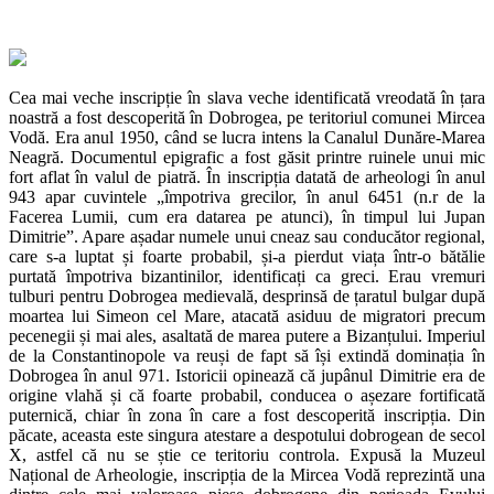
Cea mai veche inscripție în slava veche identificată vreodată în țara
noastră a fost descoperită în Dobrogea, pe teritoriul comunei Mircea
Vodă. Era anul 1950, când se lucra intens la Canalul Dunăre-Marea
Neagră. Documentul epigrafic a fost găsit printre ruinele unui mic
fort aflat în valul de piatră. În inscripția datată de arheologi în anul
943 apar cuvintele „împotriva grecilor, în anul 6451 (n.r de la
Facerea Lumii, cum era datarea pe atunci), în timpul lui Jupan
Dimitrie”. Apare așadar numele unui cneaz sau conducător regional,
care s-a luptat și foarte probabil, și-a pierdut viața într-o bătălie
purtată împotriva bizantinilor, identificați ca greci. Erau vremuri
tulburi pentru Dobrogea medievală, desprinsă de țaratul bulgar după
moartea lui Simeon cel Mare, atacată asiduu de migratori precum
pecenegii și mai ales, asaltată de marea putere a Bizanțului. Imperiul
de la Constantinopole va reuși de fapt să își extindă dominația în
Dobrogea în anul 971. Istoricii opinează că jupânul Dimitrie era de
origine vlahă și că foarte probabil, conducea o așezare fortificată
puternică, chiar în zona în care a fost descoperită inscripția. Din
păcate, aceasta este singura atestare a despotului dobrogean de secol
X, astfel că nu se știe ce teritoriu controla. Expusă la Muzeul
Național de Arheologie, inscripția de la Mircea Vodă reprezintă una