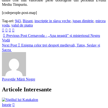
dintre cele mai valoroase piese dobrogene din perioada Evului
Mediu Timpuriu.
[codepeople-post-map]
Tag-uri:
943
,
Bizant
,
inscriptie in slava veche
,
jupan dimitrie
,
mircea
voda
,
valul de piatra
Previous Post
Cernavoda - „Apa neagră” și misteriosul Negru
Vodă
Next Post
Enigma celor trei despoți medievali, Tatos, Seslav și
Sacea
Poveștile Mării Negre
Articole Interesante
Istorie