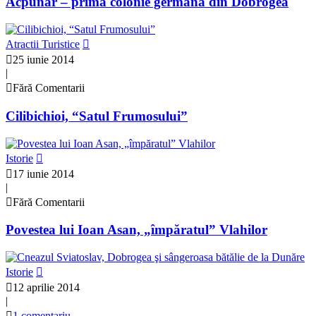
Acpunar – prima colonie germană din Dobrogea
Atractii Turistice
25 iunie 2014
|
Fără Comentarii
Cilibichioi, “Satul Frumosului”
Istorie
17 iunie 2014
|
Fără Comentarii
Povestea lui Ioan Asan, „împăratul” Vlahilor
Istorie
12 aprilie 2014
|
1 comentariu