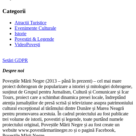
Categorii
Atractii Turistice
Evenimente Culturale
Istorie
Povestiri & Legende
VideoPovești
Setări GDPR
Despre noi
Poveștile Mării Negre (2013 – până în prezent) – cel mai mare
proiect dobrogean de popularizare a istoriei și mitologiei dobrogene,
susținut de Grupul pentru Jurnalism, Cultură și Comunicare și Icar
Tours, proiect care a schimbat dinamica presei locale, îndreptând
atenția jurnaliștilor de presă scrisă și televiziune asupra patrimoniului
cultural excepțional al tărâmului dintre Dunăre și Marea Neagră
pentru promovarea acestuia. În cadrul proiectului au fost publicate
trei volume de istorii, povestiri și legende, toate purtând numele
proiectului original, Poveștile Mării Negre și au fost create un
website www.povestilemariinegre.ro și o pagină Facebook,
Poveștile Mării Negre.