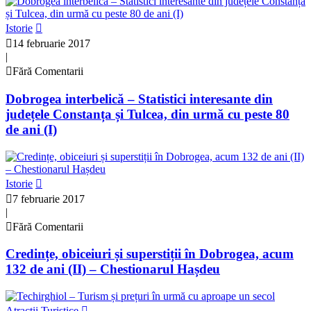
Istorie
14 februarie 2017
|
Fără Comentarii
Dobrogea interbelică – Statistici interesante din
județele Constanța și Tulcea, din urmă cu peste 80
de ani (I)
Istorie
7 februarie 2017
|
Fără Comentarii
Credințe, obiceiuri și superstiții în Dobrogea, acum
132 de ani (II) – Chestionarul Hașdeu
Atractii Turistice