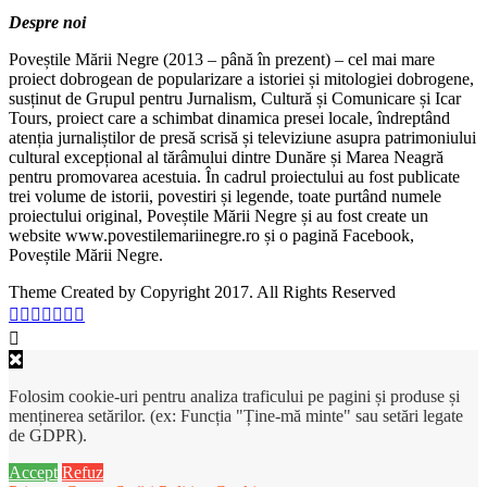
Despre noi
Poveștile Mării Negre (2013 – până în prezent) – cel mai mare
proiect dobrogean de popularizare a istoriei și mitologiei dobrogene,
susținut de Grupul pentru Jurnalism, Cultură și Comunicare și Icar
Tours, proiect care a schimbat dinamica presei locale, îndreptând
atenția jurnaliștilor de presă scrisă și televiziune asupra patrimoniului
cultural excepțional al tărâmului dintre Dunăre și Marea Neagră
pentru promovarea acestuia. În cadrul proiectului au fost publicate
trei volume de istorii, povestiri și legende, toate purtând numele
proiectului original, Poveștile Mării Negre și au fost create un
website www.povestilemariinegre.ro și o pagină Facebook,
Poveștile Mării Negre.
Theme Created by Copyright 2017. All Rights Reserved
Folosim cookie-uri pentru analiza traficului pe pagini și produse și
menținerea setărilor. (ex: Funcția "Ține-mă minte" sau setări legate
de GDPR).
Accept
Refuz