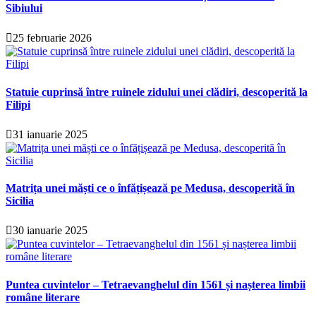
Sibiului
25 februarie 2026
Statuie cuprinsă între ruinele zidului unei clădiri, descoperită la
Filipi
31 ianuarie 2025
Matrița unei măști ce o înfățișează pe Medusa, descoperită în
Sicilia
30 ianuarie 2025
Puntea cuvintelor – Tetraevanghelul din 1561 și nașterea limbii
române literare