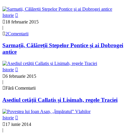
Istorie
18 februarie 2015
|
2Comentarii
Sarmaţii, Călăreţii Stepelor Pontice şi ai Dobrogei
antice
Istorie
6 februarie 2015
|
Fără Comentarii
Asediul cetăţii Callatis şi Lisimah, regele Traciei
Istorie
17 iunie 2014
|