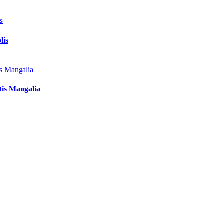
lis
tis Mangalia