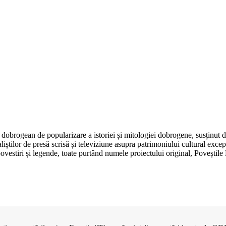
dobrogean de popularizare a istoriei și mitologiei dobrogene, susținut 
aliștilor de presă scrisă și televiziune asupra patrimoniului cultural e
, povestiri și legende, toate purtând numele proiectului original, Poveșt