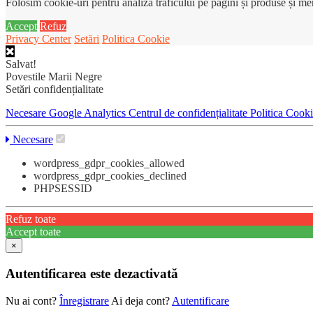
Folosim cookie-uri pentru analiza traficului pe pagini și produse și m
Accept
Refuz
Privacy Center
Setări
Politica Cookie
Salvat!
Povestile Marii Negre
Setări confidențialitate
Necesare
Google Analytics
Centrul de confidențialitate
Politica Cook
Necesare
wordpress_gdpr_cookies_allowed
wordpress_gdpr_cookies_declined
PHPSESSID
Refuz toate
Accept toate
×
Autentificarea este dezactivată
Nu ai cont?
Înregistrare
Ai deja cont?
Autentificare