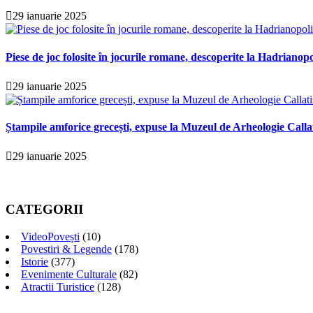
29 ianuarie 2025
Piese de joc folosite în jocurile romane, descoperite la Hadrianopo
29 ianuarie 2025
Ștampile amforice grecești, expuse la Muzeul de Arheologie Calla
29 ianuarie 2025
CATEGORII
VideoPovești
(10)
Povestiri & Legende
(178)
Istorie
(377)
Evenimente Culturale
(82)
Atractii Turistice
(128)