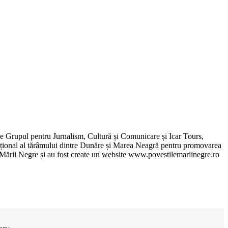
de Grupul pentru Jurnalism, Cultură și Comunicare și Icar Tours,
xcepțional al tărâmului dintre Dunăre și Marea Neagră pentru promovarea
ile Mării Negre și au fost create un website www.povestilemariinegre.ro