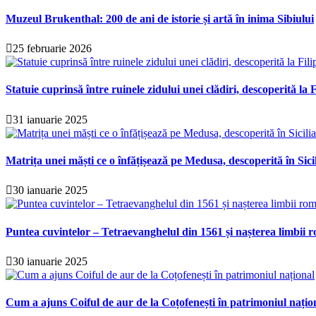
Muzeul Brukenthal: 200 de ani de istorie și artă în inima Sibiului
25 februarie 2026
Statuie cuprinsă între ruinele zidului unei clădiri, descoperită la F
31 ianuarie 2025
Matrița unei măști ce o înfățișează pe Medusa, descoperită în Sici
30 ianuarie 2025
Puntea cuvintelor – Tetraevanghelul din 1561 și nașterea limbii r
30 ianuarie 2025
Cum a ajuns Coiful de aur de la Coțofenești în patrimoniul națio