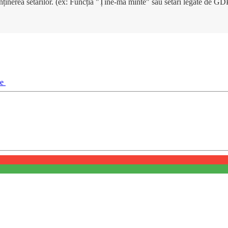
enținerea setărilor. (ex: Funcția "Ține-mă minte" sau setări legate de G
ie