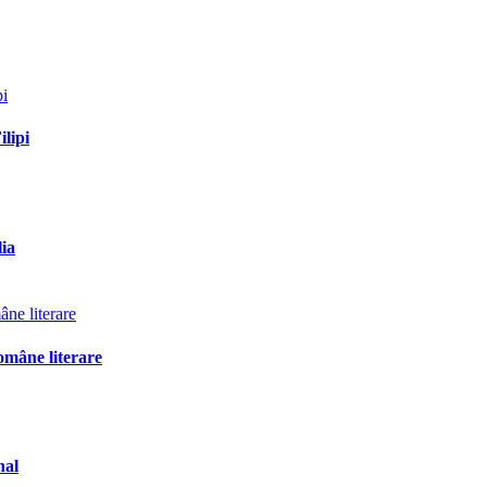
ilipi
lia
omâne literare
nal