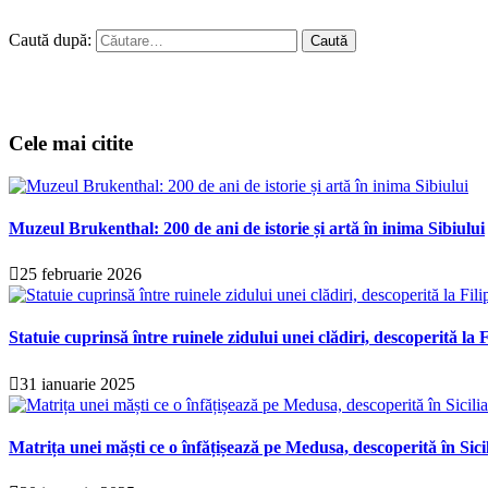
Caută după:
Cele mai citite
Muzeul Brukenthal: 200 de ani de istorie și artă în inima Sibiului
25 februarie 2026
Statuie cuprinsă între ruinele zidului unei clădiri, descoperită la F
31 ianuarie 2025
Matrița unei măști ce o înfățișează pe Medusa, descoperită în Sici