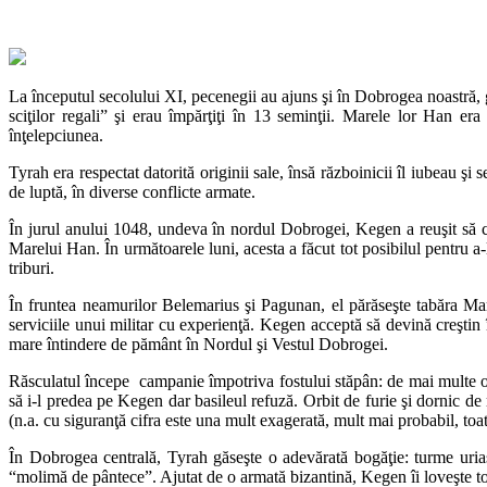
La începutul secolului XI, pecenegii au ajuns şi în Dobrogea noastră,
sciţilor regali” şi erau împărţiţi în 13 seminţii. Marele lor Han er
înţelepciunea.
Tyrah era respectat datorită originii sale, însă războinicii îl iubeau 
de luptă, în diverse conflicte armate.
În jurul anului 1048, undeva în nordul Dobrogei, Kegen a reuşit să câ
Marelui Han. În următoarele luni, acesta a făcut tot posibilul pentru 
triburi.
În fruntea neamurilor Belemarius şi Pagunan, el părăseşte tabăra Mar
serviciile unui militar cu experienţă. Kegen acceptă să devină creştin
mare întindere de pământ în Nordul şi Vestul Dobrogei.
Răsculatul începe campanie împotriva fostului stăpân: de mai multe or
să i-l predea pe Kegen dar basileul refuză. Orbit de furie şi dornic 
(n.a. cu siguranţă cifra este una mult exagerată, mult mai probabil, to
În Dobrogea centrală, Tyrah găseşte o adevărată bogăţie: turme uriaş
“molimă de pântece”. Ajutat de o armată bizantină, Kegen îi loveşte tocm