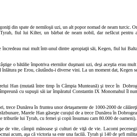
 goniţi din spate de nemiloşii uzi, un alt popor nomad de neam turcic. O
a Tyrah, fiul lui Kilter, un bărbat de neam nobil, dar nefăcut pentru a
şi se încredeau mai mult într-unul dintre apropiaţii săi, Kegen, fiul lui 
ştige o bătălie împotriva eternilor duşmani uzi, deşi aceştia erau mult 
a-l înlătura pe Erou, căutându-i diverse vini. La un moment dat, Kegen se
elui Han (mutată între timp în Câmpia Munteană) şi trece în Dobrogea.
 împreună cu supuşii săi iar împăratul Constantin IX Monomahul îl numeş
i, trece Dunărea în fruntea unor detaşamente de 1000-2000 de călăreţi 
de răzbunare, Marele Han găseşte curajul de a trece Dunărea în Dobroge
ate triburile lui Tyrah, cu femei şi copii însumau cam 80.000 de oameni).
e de vite, câmpii mănoase şi culturi de viţă de vie. Lacomi pecenegii
ai acum, aşa că victoria sa este una facilă. Tyrah şi 140 de şefi militari