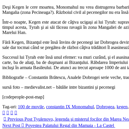
Deşi Kegen le cere moartea, Monomahul nu vrea distrugerea barbarilor:
Mangalia (zona Pecineaga?). Războiul civil al pecenegilor nu era însă
Într-o noapte, Kegen este atacat de câţiva ucigaşi ai lui Tyrah: suprav
timpul acesta, Tyrah şi ai săi făceau ravagii în zona Mangaliei de az
Marelui Han.
Fără Kegen, Bizanţul este însă învins de pecenegi iar Dobrogea devine 
sale dar tocmai când se pregătea de război câţiva trădători îl asasinează 
Succesul lui Tyrah este însă unul efemer: va muri curând, şi el asasin
carte, ba de aliaţi, ba de duşmani ai Bizanţului. Răbdarea Imperiului 
incluşi în armata Basileului. De atunci au trecut aproape 1000 de ani
Bibliografie – Constantin Brătescu, Analele Dobrogei serie veche, tr
sursă foto – medievalist.net – bătălie intre bizantini şi pecenegi
[codepeople-post-map]
Tag-uri:
100 de movile
,
constantin IX Monomahul
,
Dobrogea
,
kegen
Previous Post
Tyulenovo, legenda şi misterul focilor din Marea Ne
Next Post
Povestea Palatului Regal din Mamaia - La Castel