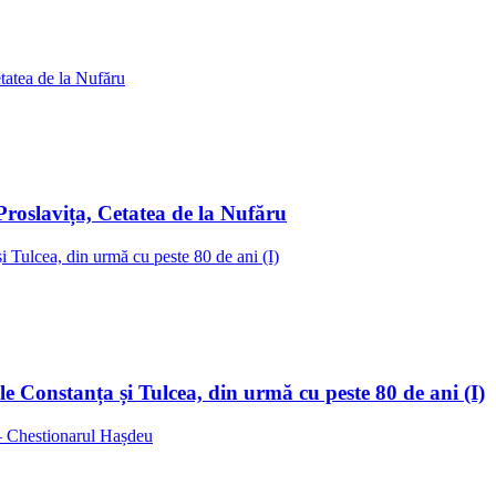
Proslavița, Cetatea de la Nufăru
ele Constanța și Tulcea, din urmă cu peste 80 de ani (I)