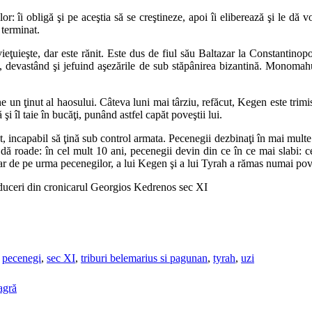
 îi obligă şi pe aceştia să se creştineze, apoi îi eliberează şi le dă 
 terminat.
ieţuieşte, dar este rănit. Este dus de fiul său Baltazar la Constantinopo
i, devastând şi jefuind aşezările de sub stăpânirea bizantină. Monomahu
un ţinut al haosului. Câteva luni mai târziu, refăcut, Kegen este trimis
şi îl taie în bucăţi, punând astfel capăt poveştii lui.
at, incapabil să ţină sub control armata. Pecenegii dezbinaţi în mai mul
dă roade: în cel mult 10 ani, pecenegii devin din ce în ce mai slabi: c
 iar de pe urma pecenegilor, a lui Kegen şi a lui Tyrah a rămas numai p
aduceri din cronicarul Georgios Kedrenos sec XI
,
pecenegi
,
sec XI
,
triburi belemarius si pagunan
,
tyrah
,
uzi
agră