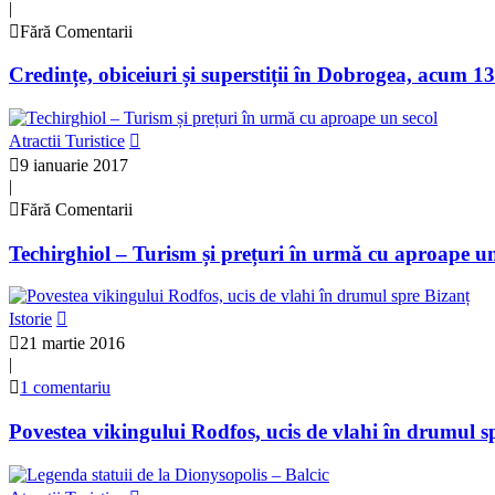
|
Fără Comentarii
Credințe, obiceiuri și superstiții în Dobrogea, acum 1
Atractii Turistice
9 ianuarie 2017
|
Fără Comentarii
Techirghiol – Turism și prețuri în urmă cu aproape un
Istorie
21 martie 2016
|
1 comentariu
Povestea vikingului Rodfos, ucis de vlahi în drumul s