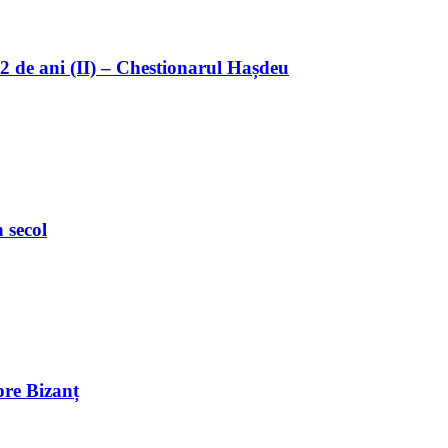
32 de ani (II) – Chestionarul Hașdeu
 secol
pre Bizanț