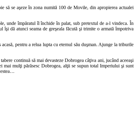
voie să se aşeze în zona numită 100 de Movile, din apropierea actualei
le, unde împăratul îl închide în palat, sub pretextul de a-l vindeca. În
l îşi dă atunci seama de greşeala făcută şi trimite o armată împotriva
 acasă, pentru a relua lupta cu eternul său duşman. Ajunge la triburile
te tabere continuă să mai devasteze Dobrogea câţiva ani, jucând aceeaşi
ei mai mulţi părăsesc Dobrogea, alţii se supun total Imperiului şi sunt
ovestea…