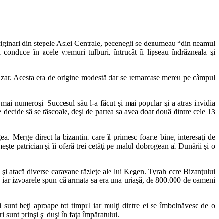
riginari din stepele Asiei Centrale, pecenegii se denumeau “din neamul
 conduce în acele vremuri tulburi, întrucât îi lipseau îndrăzneala şi
Baltazar. Acesta era de origine modestă dar se remarcase mereu pe câmpul
mai numeroşi. Succesul său l-a făcut şi mai popular şi a atras invidia
 decide să se răscoale, deşi de partea sa avea doar două dintre cele 13
 Merge direct la bizantini care îl primesc foarte bine, interesaţi de
te patrician şi îi oferă trei cetăţi pe malul dobrogean al Dunării şi o
şi atacă diverse caravane răzleţe ale lui Kegen. Tyrah cere Bizanţului
a iar izvoarele spun că armata sa era una uriaşă, de 800.000 de oameni
 sunt beţi aproape tot timpul iar mulţi dintre ei se îmbolnăvesc de o
 sunt prinşi şi duşi în faţa împăratului.