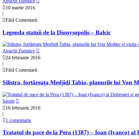
Atractii Turistice
10 martie 2016
|
Fără Comentarii
Legenda statuii de la Dionysopolis – Balcic
Atractii Turistice
24 februarie 2016
|
Fără Comentarii
Silistra, fortăreața Medjidi Tabia, planurile lui Von 
Istorie
16 februarie 2016
|
1 comentariu
Tratatul de pace de la Pera (1387) – Ioan (Ivanco) al 