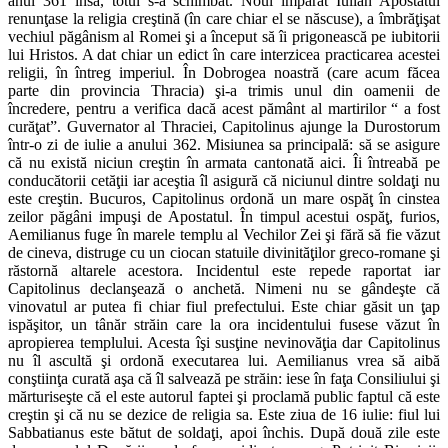
anul 361 însă, totul s-a schimbat. Noul împărat Iulian Apostatul
renunţase la religia creştină (în care chiar el se născuse), a îmbrăţişat
vechiul păgânism al Romei şi a început să îi prigonească pe iubitorii
lui Hristos. A dat chiar un edict în care interzicea practicarea acestei
religii, în întreg imperiul. În Dobrogea noastră (care acum făcea
parte din provincia Thracia) şi-a trimis unul din oamenii de
încredere, pentru a verifica dacă acest pământ al martirilor “ a fost
curăţat”. Guvernator al Thraciei, Capitolinus ajunge la Durostorum
într-o zi de iulie a anului 362. Misiunea sa principală: să se asigure
că nu există niciun creştin în armata cantonată aici. Îi întreabă pe
conducătorii cetăţii iar aceştia îl asigură că niciunul dintre soldaţi nu
este creştin. Bucuros, Capitolinus ordonă un mare ospăţ în cinstea
zeilor păgâni impuşi de Apostatul. În timpul acestui ospăţ, furios,
Aemilianus fuge în marele templu al Vechilor Zei şi fără să fie văzut
de cineva, distruge cu un ciocan statuile divinităţilor greco-romane şi
răstornă altarele acestora. Incidentul este repede raportat iar
Capitolinus declanşează o anchetă. Nimeni nu se gândeşte că
vinovatul ar putea fi chiar fiul prefectului. Este chiar găsit un ţap
ispăşitor, un tânăr străin care la ora incidentului fusese văzut în
apropierea templului. Acesta îşi susţine nevinovăţia dar Capitolinus
nu îl ascultă şi ordonă executarea lui. Aemilianus vrea să aibă
conştiinţa curată aşa că îl salvează pe străin: iese în faţa Consiliului şi
mărturiseşte că el este autorul faptei şi proclamă public faptul că este
creştin şi că nu se dezice de religia sa. Este ziua de 16 iulie: fiul lui
Sabbatianus este bătut de soldaţi, apoi închis. După două zile este