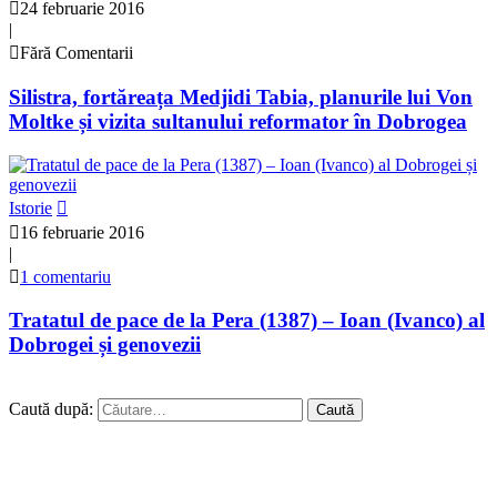
24 februarie 2016
|
Fără Comentarii
Silistra, fortăreața Medjidi Tabia, planurile lui Von
Moltke și vizita sultanului reformator în Dobrogea
Istorie
16 februarie 2016
|
1 comentariu
Tratatul de pace de la Pera (1387) – Ioan (Ivanco) al
Dobrogei și genovezii
Caută după: