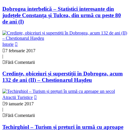
Dobrogea interbelică – Statistici interesante din
județele Constanța și Tulcea, din urmă cu peste 80
de ani (I)
Istorie
7 februarie 2017
|
Fără Comentarii
Credințe, obiceiuri și superstiții în Dobrogea, acum
132 de ani (II) – Chestionarul Hașdeu
Atractii Turistice
9 ianuarie 2017
|
Fără Comentarii
Techirghiol – Turism și prețuri în urmă cu aproape