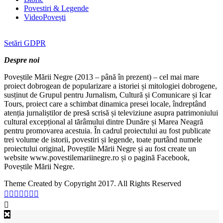
Povestiri & Legende
VideoPovești
Setări GDPR
Despre noi
Poveștile Mării Negre (2013 – până în prezent) – cel mai mare
proiect dobrogean de popularizare a istoriei și mitologiei dobrogene,
susținut de Grupul pentru Jurnalism, Cultură și Comunicare și Icar
Tours, proiect care a schimbat dinamica presei locale, îndreptând
atenția jurnaliștilor de presă scrisă și televiziune asupra patrimoniului
cultural excepțional al tărâmului dintre Dunăre și Marea Neagră
pentru promovarea acestuia. În cadrul proiectului au fost publicate
trei volume de istorii, povestiri și legende, toate purtând numele
proiectului original, Poveștile Mării Negre și au fost create un
website www.povestilemariinegre.ro și o pagină Facebook,
Poveștile Mării Negre.
Theme Created by Copyright 2017. All Rights Reserved