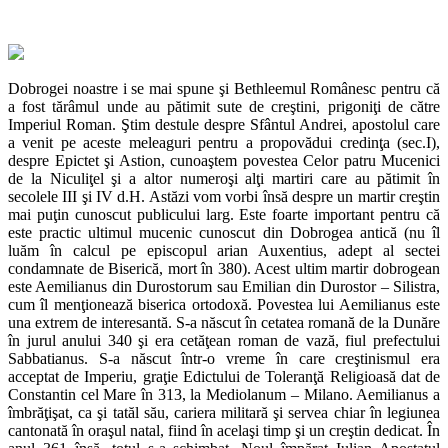
Dobrogei noastre i se mai spune şi Bethleemul Românesc pentru că
a fost tărâmul unde au pătimit sute de creştini, prigoniţi de către
Imperiul Roman. Ştim destule despre Sfântul Andrei, apostolul care
a venit pe aceste meleaguri pentru a propovădui credinţa (sec.I),
despre Epictet şi Astion, cunoaştem povestea Celor patru Mucenici
de la Niculiţel şi a altor numeroşi alţi martiri care au pătimit în
secolele III şi IV d.H. Astăzi vom vorbi însă despre un martir creştin
mai puţin cunoscut publicului larg. Este foarte important pentru că
este practic ultimul mucenic cunoscut din Dobrogea antică (nu îl
luăm în calcul pe episcopul arian Auxentius, adept al sectei
condamnate de Biserică, mort în 380). Acest ultim martir dobrogean
este Aemilianus din Durostorum sau Emilian din Durostor – Silistra,
cum îl menţionează biserica ortodoxă. Povestea lui Aemilianus este
una extrem de interesantă. S-a născut în cetatea romană de la Dunăre
în jurul anului 340 şi era cetăţean roman de vază, fiul prefectului
Sabbatianus. S-a născut într-o vreme în care creştinismul era
acceptat de Imperiu, graţie Edictului de Toleranţă Religioasă dat de
Constantin cel Mare în 313, la Mediolanum – Milano. Aemilianus a
îmbrăţişat, ca şi tatăl său, cariera militară şi servea chiar în legiunea
cantonată în oraşul natal, fiind în acelaşi timp şi un creştin dedicat. În