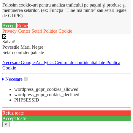
Folosim cookie-uri pentru analiza traficului pe pagini și produse și
menținerea setărilor. (ex: Funcția "Ține-mă minte" sau setări legate
de GDPR).
Accept
Refuz
Privacy Center
Setări
Politica Cookie
Salvat!
Povestile Marii Negre
Setări confidențialitate
Necesare
Google Analytics
Centrul de confidențialitate
Politica
Cookie
Necesare
wordpress_gdpr_cookies_allowed
wordpress_gdpr_cookies_declined
PHPSESSID
Refuz toate
Accept toate
×