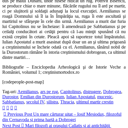
dus pe malul Dunării, unde fusese ridicat un rug. Potrivit Bisericii,
se produce chiar o mare minune, flăcările rugului nu îl ard pe martir,
ci pe slujitorii şi soldaţii adunaţi la locul execuţiei. Aemilianus se
roagă Domnului să îl ia în Împărăţia sa, ruga îi este ascultată şi
martiriul se sfârşeşte în cele din urmă. Aemilianus a murit dar furia
lui Capitolinus nu se încheiase: îi amendează pe Sabbatianus şi pe
ceilalţi conducători ai cetăţii pentru că l-au minţit spunând că nu
există creştini în cetate. Pleacă apoi să raporteze totul împăratului.
Iulian Apostatul a murit asasinat după doar un an şi ultima prigoană
a creştinismului se încheie odată cu el. Aemilianus, tânărul nobil de
la Durostorum rămâne în istoria creştinismului dobrogean, ca ultimul
dintre martiri…
Bibliografie – Enciclopedia Arheologică şi de Istorie Veche a
României, volumul 1; creştinismortodox.ro
[codepeople-post-map]
Tag-uri:
Aemilianus
,
ars pe rug
,
Capitolinus
,
distrugere
,
Dobrogea
,
Durostor
,
Emilian din Durostorum
,
Iulian Apostatul
,
mucenic
,
Sabbatianus
,
secolul IV
,
silistra
,
Thracia
,
ultimul martir crestin
Previous Post
Un mare cărturar uitat – Iosif Mesiodax, filozoful
din Cernavoda şi prima hartă a Dobrogei
Next Post
Mari filozofi ai oraşului Callatis şi ai antichităţii