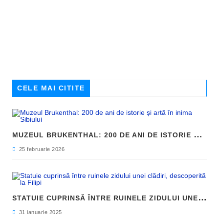
CELE MAI CITITE
M
UZEUL BRUKENTHAL: 200 DE ANI DE ISTORIE ȘI ARTĂ ÎN INIMA SIBIULUI
25 februarie 2026
S
TATUIE CUPRINSĂ ÎNTRE RUINELE ZIDULUI UNEI CLĂDIRI, DESCOPERITĂ LA FILIPI
31 ianuarie 2025