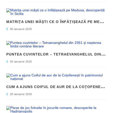
M
ATRIȚA UNEI MĂȘTI CE O ÎNFĂȚIȘEAZĂ PE MEDUSA, DESCOPERITĂ ÎN SICILIA
30 ianuarie 2025
P
UNTEA CUVINTELOR – TETRAEVANGHELUL DIN 1561 ȘI NAȘTEREA LIMBII ROMÂNE LITERARE
30 ianuarie 2025
C
UM A AJUNS COIFUL DE AUR DE LA COȚOFENEȘTI ÎN PATRIMONIUL NAȚIONAL
29 ianuarie 2025