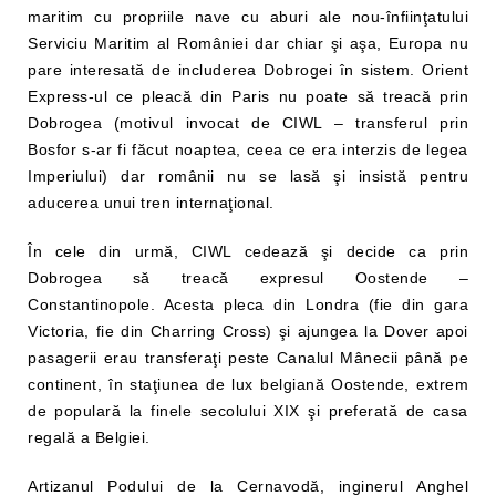
maritim cu propriile nave cu aburi ale nou-înfiinţatului
Serviciu Maritim al României dar chiar şi aşa, Europa nu
pare interesată de includerea Dobrogei în sistem. Orient
Express-ul ce pleacă din Paris nu poate să treacă prin
Dobrogea (motivul invocat de CIWL – transferul prin
Bosfor s-ar fi făcut noaptea, ceea ce era interzis de legea
Imperiului) dar românii nu se lasă şi insistă pentru
aducerea unui tren internaţional.
În cele din urmă, CIWL cedează şi decide ca prin
Dobrogea să treacă expresul Oostende –
Constantinopole. Acesta pleca din Londra (fie din gara
Victoria, fie din Charring Cross) şi ajungea la Dover apoi
pasagerii erau transferaţi peste Canalul Mânecii până pe
continent, în staţiunea de lux belgiană Oostende, extrem
de populară la finele secolului XIX şi preferată de casa
regală a Belgiei.
Artizanul Podului de la Cernavodă, inginerul Anghel