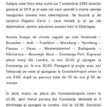
Saligny este între timp numit pe 7 octombrie 1895 director
general al CFR şi el este cel care acordă o marte atenţie
inaugurării acestui tren internaţional. Se bucură şi de
sprijinul Regelui Carol I, care insistă şi el pe căi
diplomatice, pentru aducerea acestui tren în Dobrogea.
Acesta începe să circule regulat pe ruta Oostende –
Bruxelles – Koln – Frankfurt – Wurzburg – Nurnberg –
Passau – Viena – Westenbahnhof – Budapesta –
Vârciorova – Bucureşti Nord – Constanţa Port. Expresul
pleca marţi din Londra, la ora 10.05 şi ajungea la
Constanţa joi, la ora 20.00. Pasagerii şi poşta erau aici
îmbarcaţi pe vase şi ajungeau la Constantinopol vineri la
ora 9.00, după un parcurs total de 70 de ore şi 55 de
minute.
În sens invers se pleca din Constantinopole vineri la
12.00, apoi trenul pornea din Constanţa sâmbătă la 3
dimineaţa şi ajungea la Londra, luni la 16.48. Succesul