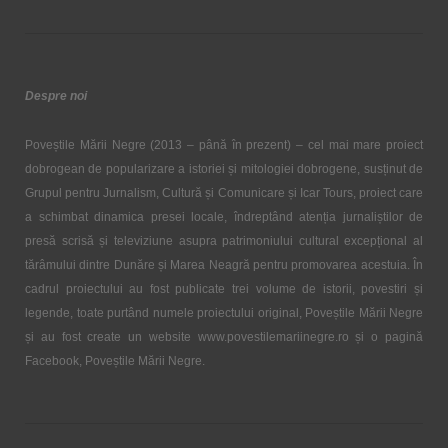
Despre noi
Poveștile Mării Negre (2013 – până în prezent) – cel mai mare proiect
dobrogean de popularizare a istoriei și mitologiei dobrogene, susținut de
Grupul pentru Jurnalism, Cultură și Comunicare și Icar Tours, proiect care
a schimbat dinamica presei locale, îndreptând atenția jurnaliștilor de
presă scrisă și televiziune asupra patrimoniului cultural excepțional al
tărâmului dintre Dunăre și Marea Neagră pentru promovarea acestuia. În
cadrul proiectului au fost publicate trei volume de istorii, povestiri și
legende, toate purtând numele proiectului original, Poveștile Mării Negre
și au fost create un website www.povestilemariinegre.ro și o pagină
Facebook, Poveștile Mării Negre.