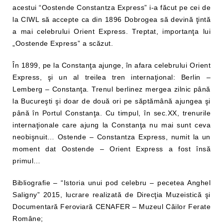
acestui “Oostende Constantza Express” i-a făcut pe cei de
la CIWL să accepte ca din 1896 Dobrogea să devină ţintă
a mai celebrului Orient Express. Treptat, importanţa lui
„Oostende Express” a scăzut.
În 1899, pe la Constanţa ajunge, în afara celebrului Orient
Express, şi un al treilea tren internaţional: Berlin –
Lemberg – Constanţa. Trenul berlinez mergea zilnic până
la Bucureşti şi doar de două ori pe săptămână ajungea şi
până în Portul Constanţa. Cu timpul, în sec.XX, trenurile
internaţionale care ajung la Constanţa nu mai sunt ceva
neobişnuit… Ostende – Constantza Express, numit la un
moment dat Oostende – Orient Express a fost însă
primul…
Bibliografie – “Istoria unui pod celebru – pecetea Anghel
Saligny” 2015, lucrare realizată de Direcţia Muzeistică şi
Documentară Feroviară CENAFER – Muzeul Căilor Ferate
Române;