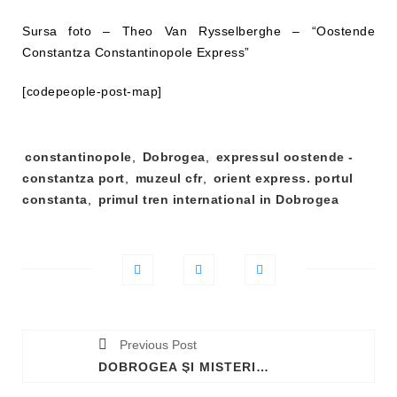
Sursa foto – Theo Van Rysselberghe – “Oostende
Constantza Constantinopole Express”
[codepeople-post-map]
Tag-
constantinopole
,
Dobrogea
,
expressul oostende -
uri:
constantza port
,
muzeul cfr
,
orient express. portul
constanta
,
primul tren international in Dobrogea
Previous Post
DOBROGEA ŞI MISTERIOASA HARTĂ A LUI PIRI REIS