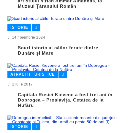
artistului sirian Ammar Alnahhas, la
Muzeul Țăranului Român
ISTORIE
14 noiembrie 2024
Scurt istoric al căilor ferate dintre
Dunăre și Mare
ATRACTII TURISTICE
2 iulie 2017
Capitala Rusiei Kievene a fost trei ani în
Dobrogea – Proslavița, Cetatea de la
Nufăru
ISTORIE