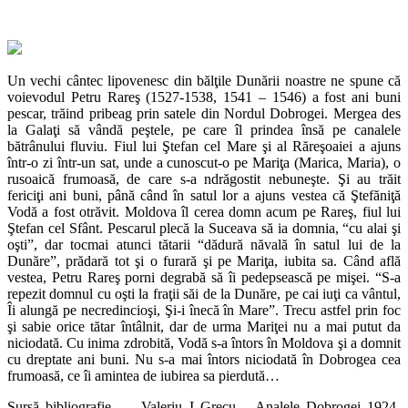
Un vechi cântec lipovenesc din bălţile Dunării noastre ne spune că
voievodul Petru Rareş (1527-1538, 1541 – 1546) a fost ani buni
pescar, trăind pribeag prin satele din Nordul Dobrogei. Mergea des
la Galaţi să vândă peştele, pe care îl prindea însă pe canalele
bătrânului fluviu. Fiul lui Ştefan cel Mare şi al Răreşoaiei a ajuns
într-o zi într-un sat, unde a cunoscut-o pe Mariţa (Marica, Maria), o
rusoaică frumoasă, de care s-a ndrăgostit nebuneşte. Şi au trăit
fericiţi ani buni, până când în satul lor a ajuns vestea că Ştefăniţă
Vodă a fost otrăvit. Moldova îl cerea domn acum pe Rareş, fiul lui
Ştefan cel Sfânt. Pescarul plecă la Suceava să ia domnia, “cu alai şi
oşti”, dar tocmai atunci tătarii “dădură năvală în satul lui de la
Dunăre”, prădară tot şi o furară şi pe Mariţa, iubita sa. Când află
vestea, Petru Rareş porni degrabă să îi pedepsească pe mişei. “S-a
repezit domnul cu oşti la fraţii săi de la Dunăre, pe cai iuţi ca vântul,
Îi alungă pe necredincioşi, Şi-i înecă în Mare”. Trecu astfel prin foc
şi sabie orice tătar întâlnit, dar de urma Mariţei nu a mai putut da
niciodată. Cu inima zdrobită, Vodă s-a întors în Moldova şi a domnit
cu dreptate ani buni. Nu s-a mai întors niciodată în Dobrogea cea
frumoasă, ce îi amintea de iubirea sa pierdută…
Sursă bibliografie – , Valeriu I Grecu – Analele Dobrogei 1924-