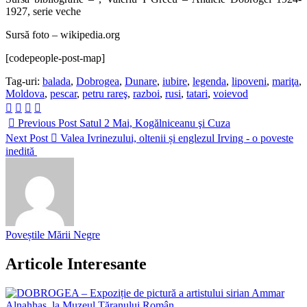
1927, serie veche
Sursă foto – wikipedia.org
[codepeople-post-map]
Tag-uri:
balada
,
Dobrogea
,
Dunare
,
iubire
,
legenda
,
lipoveni
,
mariţa
,
Moldova
,
pescar
,
petru rareş
,
razboi
,
rusi
,
tatari
,
voievod
Previous Post
Satul 2 Mai, Kogălniceanu şi Cuza
Next Post
Valea Ivrinezului, oltenii și englezul Irving - o poveste
inedită
Poveștile Mării Negre
Articole Interesante