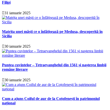
Filipi
31 ianuarie 2025
Matrița unei măști ce o înfățișează pe Medusa, descoperită în
Sicilia
30 ianuarie 2025
Puntea cuvintelor – Tetraevanghelul din 1561 și nașterea limbii
române literare
30 ianuarie 2025
Cum a ajuns Coiful de aur de la Coțofenești în patrimoniul
național