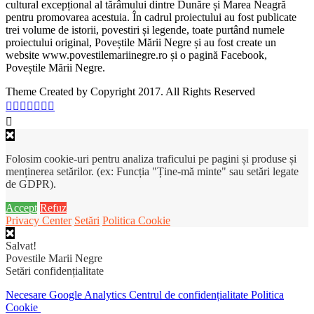
cultural excepțional al tărâmului dintre Dunăre și Marea Neagră
pentru promovarea acestuia. În cadrul proiectului au fost publicate
trei volume de istorii, povestiri și legende, toate purtând numele
proiectului original, Poveștile Mării Negre și au fost create un
website www.povestilemariinegre.ro și o pagină Facebook,
Poveștile Mării Negre.
Theme Created by Copyright 2017. All Rights Reserved
Folosim cookie-uri pentru analiza traficului pe pagini și produse și
menținerea setărilor. (ex: Funcția "Ține-mă minte" sau setări legate
de GDPR).
Accept
Refuz
Privacy Center
Setări
Politica Cookie
Salvat!
Povestile Marii Negre
Setări confidențialitate
Necesare
Google Analytics
Centrul de confidențialitate
Politica
Cookie