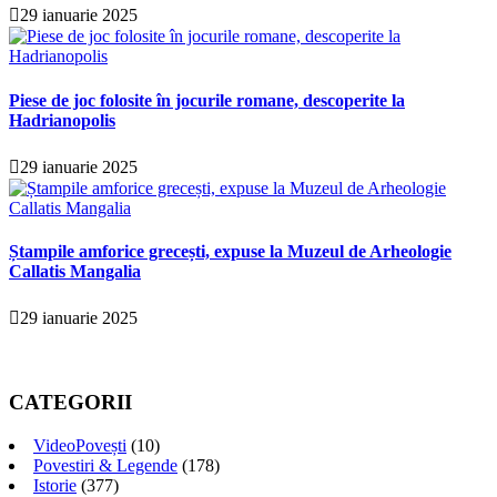
29 ianuarie 2025
Piese de joc folosite în jocurile romane, descoperite la
Hadrianopolis
29 ianuarie 2025
Ștampile amforice grecești, expuse la Muzeul de Arheologie
Callatis Mangalia
29 ianuarie 2025
CATEGORII
VideoPovești
(10)
Povestiri & Legende
(178)
Istorie
(377)