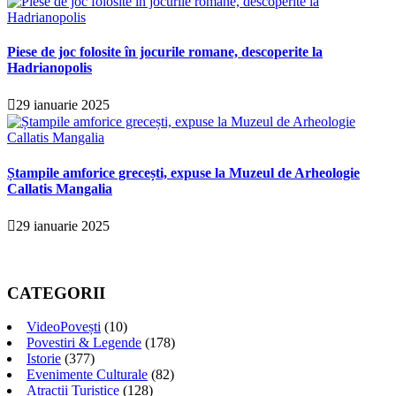
Piese de joc folosite în jocurile romane, descoperite la
Hadrianopolis
29 ianuarie 2025
Ștampile amforice grecești, expuse la Muzeul de Arheologie
Callatis Mangalia
29 ianuarie 2025
CATEGORII
VideoPovești
(10)
Povestiri & Legende
(178)
Istorie
(377)
Evenimente Culturale
(82)
Atractii Turistice
(128)