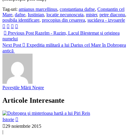
Tag-uri:
amianus marcellinus
,
constantiana dafne
,
Constantin cel
Mare
,
dafne
,
Iustinian
,
locatie necunoscuta
,
mister
,
petre diaconu
,
posibila identificare
,
procopius din cesareea
,
sucidava - izvoarele
Previous Post
Razelm - Razim, Lacul Blestemat şi originea
numelui
Next Post
Expediţia militară a lui Darius cel Mare în Dobrogea
antică
Poveștile Mării Negre
Articole Interesante
Istorie
29 noiembrie 2015
|