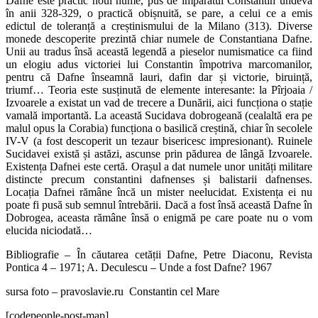
Dafne este practic noul nume, pus de împăratul Constantin undeva
în anii 328-329, o practică obișnuită, se pare, a celui ce a emis
edictul de toleranță a creștinismului de la Milano (313). Diverse
monede descoperite prezintă chiar numele de Constantiana Dafne.
Unii au tradus însă această legendă a pieselor numismatice ca fiind
un elogiu adus victoriei lui Constantin împotriva marcomanilor,
pentru că Dafne înseamnă lauri, dafin dar și victorie, biruință,
triumf… Teoria este susținută de elemente interesante: la Pîrjoaia /
Izvoarele a existat un vad de trecere a Dunării, aici funcționa o stație
vamală importantă. La această Sucidava dobrogeană (cealaltă era pe
malul opus la Corabia) funcționa o basilică creștină, chiar în secolele
IV-V (a fost descoperit un tezaur bisericesc impresionant). Ruinele
Sucidavei există și astăzi, ascunse prin pădurea de lângă Izvoarele.
Existența Dafnei este certă. Orașul a dat numele unor unități militare
distincte precum constantini dafnenses și balistarii dafnenses.
Locația Dafnei rămâne încă un mister neelucidat. Existența ei nu
poate fi pusă sub semnul întrebării. Dacă a fost însă această Dafne în
Dobrogea, aceasta rămâne însă o enigmă pe care poate nu o vom
elucida niciodată…
Bibliografie – În căutarea cetății Dafne, Petre Diaconu, Revista
Pontica 4 – 1971; A. Deculescu – Unde a fost Dafne? 1967
sursa foto – pravoslavie.ru Constantin cel Mare
[codepeople-post-map]