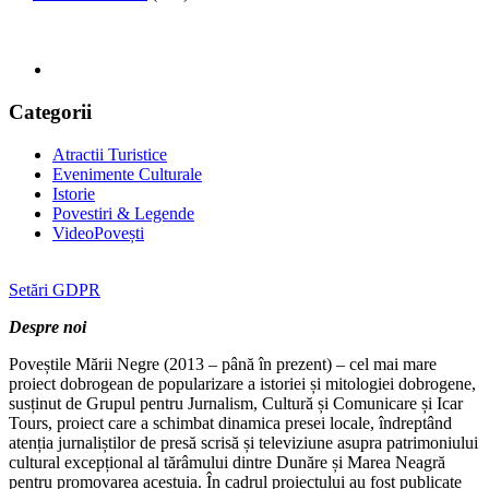
Categorii
Atractii Turistice
Evenimente Culturale
Istorie
Povestiri & Legende
VideoPovești
Setări GDPR
Despre noi
Poveștile Mării Negre (2013 – până în prezent) – cel mai mare
proiect dobrogean de popularizare a istoriei și mitologiei dobrogene,
susținut de Grupul pentru Jurnalism, Cultură și Comunicare și Icar
Tours, proiect care a schimbat dinamica presei locale, îndreptând
atenția jurnaliștilor de presă scrisă și televiziune asupra patrimoniului
cultural excepțional al tărâmului dintre Dunăre și Marea Neagră
pentru promovarea acestuia. În cadrul proiectului au fost publicate