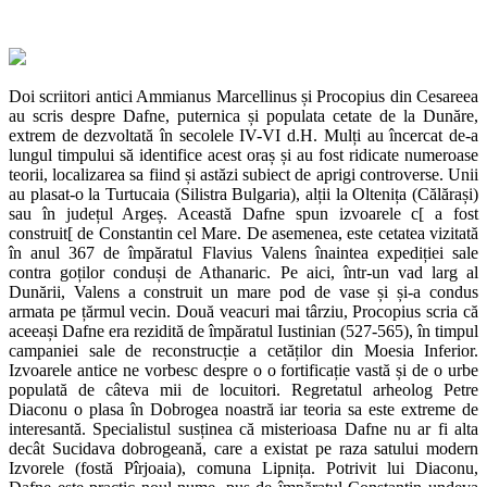
Doi scriitori antici Ammianus Marcellinus și Procopius din Cesareea
au scris despre Dafne, puternica și populata cetate de la Dunăre,
extrem de dezvoltată în secolele IV-VI d.H. Mulți au încercat de-a
lungul timpului să identifice acest oraș și au fost ridicate numeroase
teorii, localizarea sa fiind și astăzi subiect de aprigi controverse. Unii
au plasat-o la Turtucaia (Silistra Bulgaria), alții la Oltenița (Călărași)
sau în județul Argeș. Această Dafne spun izvoarele c[ a fost
construit[ de Constantin cel Mare. De asemenea, este cetatea vizitată
în anul 367 de împăratul Flavius Valens înaintea expediției sale
contra goților conduși de Athanaric. Pe aici, într-un vad larg al
Dunării, Valens a construit un mare pod de vase și și-a condus
armata pe țărmul vecin. Două veacuri mai târziu, Procopius scria că
aceeași Dafne era rezidită de împăratul Iustinian (527-565), în timpul
campaniei sale de reconstrucție a cetăților din Moesia Inferior.
Izvoarele antice ne vorbesc despre o o fortificație vastă și de o urbe
populată de câteva mii de locuitori. Regretatul arheolog Petre
Diaconu o plasa în Dobrogea noastră iar teoria sa este extreme de
interesantă. Specialistul susținea că misterioasa Dafne nu ar fi alta
decât Sucidava dobrogeană, care a existat pe raza satului modern
Izvorele (fostă Pîrjoaia), comuna Lipnița. Potrivit lui Diaconu,