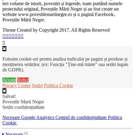
trei volume de istorii, povestiri și legende, toate purtând numele
proiectului original, Poveștile Mării Negre și au fost create un
website www.povestilemariinegre.ro și o pagină Facebook,
Poveștile Mării Negre.
Theme Created by Copyright 2017. All Rights Reserved
Folosim cookie-uri pentru analiza traficului pe pagini și produse și
menținerea setărilor. (ex: Funcția "Ține-mă minte" sau setări legate
de GDPR).
Accept
Refuz
Privacy Center
Setări
Politica Cookie
Salvat!
Povestile Marii Negre
Setări confidențialitate
Necesare
Google Analytics
Centrul de confidențialitate
Politica
Cookie
Necesare