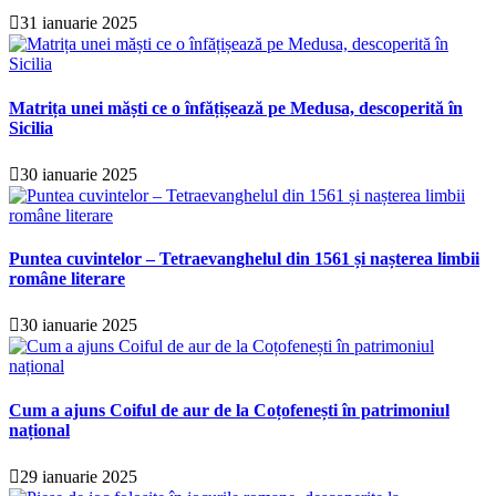
31 ianuarie 2025
Matrița unei măști ce o înfățișează pe Medusa, descoperită în
Sicilia
30 ianuarie 2025
Puntea cuvintelor – Tetraevanghelul din 1561 și nașterea limbii
române literare
30 ianuarie 2025
Cum a ajuns Coiful de aur de la Coțofenești în patrimoniul
național
29 ianuarie 2025