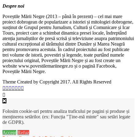
Despre noi
Poveștile Mării Negre (2013 – până în prezent) – cel mai mare
proiect dobrogean de popularizare a istoriei și mitologiei dobrogene,
susținut de Grupul pentru Jurnalism, Cultură și Comunicare și Icar
Tours, proiect care a schimbat dinamica presei locale, îndreptând
atenția jurnaliștilor de presă scrisă și televiziune asupra patrimoniului
cultural excepțional al tărâmului dintre Dunăre și Marea Neagră
pentru promovarea acestuia. În cadrul proiectului au fost publicate
trei volume de istorii, povestiri și legende, toate purtând numele
proiectului original, Poveștile Mării Negre și au fost create un
website www.povestilemariinegre.ro și o pagină Facebook,
Poveștile Mării Negre.
Theme Created by Copyright 2017. All Rights Reserved
Folosim cookie-uri pentru analiza traficului pe pagini și produse și
menținerea setărilor. (ex: Funcția "Ține-mă minte" sau setări legate
de GDPR).
Accept
Refuz