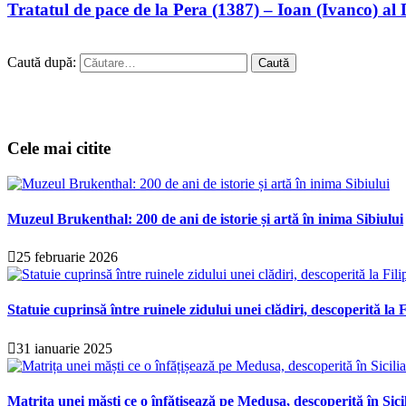
Tratatul de pace de la Pera (1387) – Ioan (Ivanco) al 
Caută după:
Cele mai citite
Muzeul Brukenthal: 200 de ani de istorie și artă în inima Sibiului
25 februarie 2026
Statuie cuprinsă între ruinele zidului unei clădiri, descoperită la F
31 ianuarie 2025
Matrița unei măști ce o înfățișează pe Medusa, descoperită în Sici