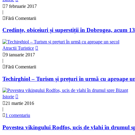
7 februarie 2017
|
Fără Comentarii
Credințe, obiceiuri și superstiții în Dobrogea, acum 1
Atractii Turistice
9 ianuarie 2017
|
Fără Comentarii
Techirghiol – Turism și prețuri în urmă cu aproape un
Istorie
21 martie 2016
|
1 comentariu
Povestea vikingului Rodfos, ucis de vlahi în drumul s