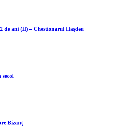
32 de ani (II) – Chestionarul Hașdeu
 secol
pre Bizanț