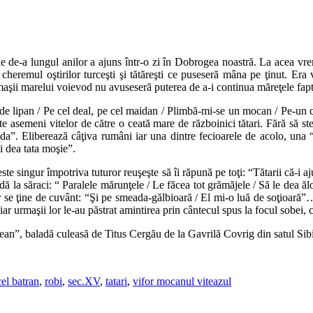
 de-a lungul anilor a ajuns într-o zi în Dobrogea noastră. La acea vrem
a cheremul oştirilor turceşti şi tătăreşti ce puseseră mâna pe ţinut. 
aşii marelui voievod nu avuseseră puterea de a-i continua măreţele fapte
e lipan / Pe cel deal, pe cel maidan / Plimbă-mi-se un mocan / Pe-un 
te asemeni vitelor de către o ceată mare de războinici tătari. Fără să st
gă da”. Eliberează câţiva rumâni iar una dintre fecioarele de acolo, un
ţi dea tata moşie”.
i este singur împotriva tuturor reuşeşte să îi răpună pe toţi: “Tătarii că-i
i dă la săraci: “ Paralele mărunţele / Le făcea tot grămăjele / Să le dea ălo
or se ţine de cuvânt: “Şi pe smeada-gălbioară / El mi-o luă de soţioară”…
r urmaşii lor le-au păstrat amintirea prin cântecul spus la focul sobei, 
an”, baladă culeasă de Titus Cergău de la Gavrilă Covrig din satul Sib
el batran
,
robi
,
sec.XV
,
tatari
,
vifor mocanul viteazul