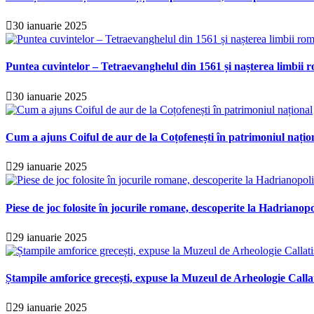
30 ianuarie 2025
Puntea cuvintelor – Tetraevanghelul din 1561 și nașterea limbii r
30 ianuarie 2025
Cum a ajuns Coiful de aur de la Coțofenești în patrimoniul națio
29 ianuarie 2025
Piese de joc folosite în jocurile romane, descoperite la Hadrianopo
29 ianuarie 2025
Ștampile amforice grecești, expuse la Muzeul de Arheologie Calla
29 ianuarie 2025