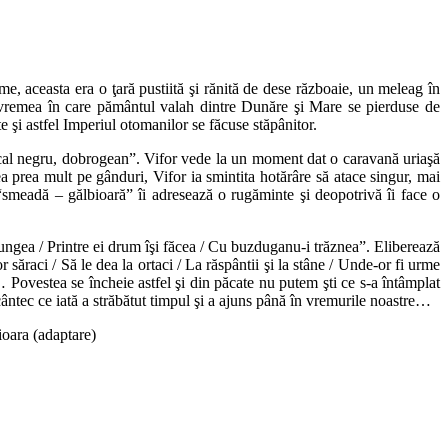
e, aceasta era o ţară pustiită şi rănită de dese războaie, un meleag în
Era vremea în care pământul valah dintre Dunăre şi Mare se pierduse de
 şi astfel Imperiul otomanilor se făcuse stăpânitor.
cal negru, dobrogean”. Vifor vede la un moment dat o caravană uriaşă
ea prea mult pe gânduri, Vifor ia smintita hotărâre să atace singur, mai
a “smeadă – gălbioară” îi adresează o rugăminte şi deopotrivă îi face o
 ajungea / Printre ei drum îşi făcea / Cu buzduganu-i trăznea”. Eliberează
r săraci / Să le dea la ortaci / La răspântii şi la stâne / Unde-or fi urme
 Povestea se încheie astfel şi din păcate nu putem şti ce s-a întâmplat
cântec ce iată a străbătut timpul şi a ajuns până în vremurile noastre…
ioara (adaptare)