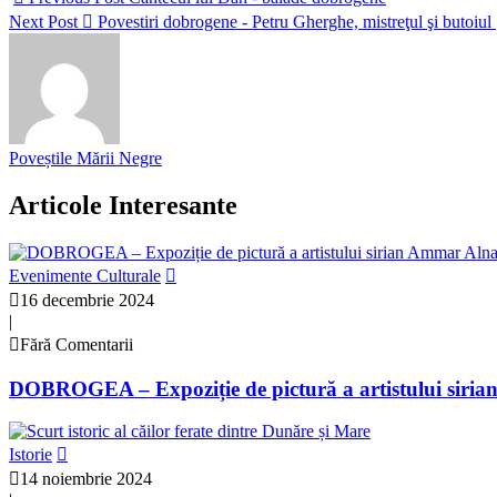
Next Post
Povestiri dobrogene - Petru Gherghe, mistreţul şi butoiul
Poveștile Mării Negre
Articole Interesante
Evenimente Culturale
16 decembrie 2024
|
Fără Comentarii
DOBROGEA – Expoziție de pictură a artistului sir
Istorie
14 noiembrie 2024