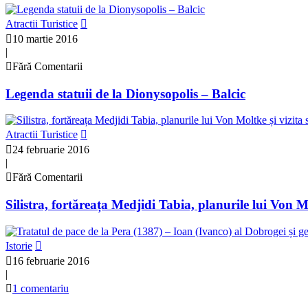
Atractii Turistice
10 martie 2016
|
Fără Comentarii
Legenda statuii de la Dionysopolis – Balcic
Atractii Turistice
24 februarie 2016
|
Fără Comentarii
Silistra, fortăreața Medjidi Tabia, planurile lui Von 
Istorie
16 februarie 2016
|
1 comentariu