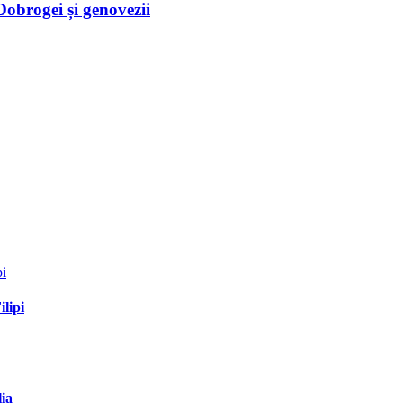
Dobrogei și genovezii
ilipi
lia