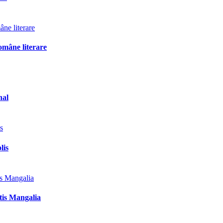
omâne literare
nal
lis
tis Mangalia