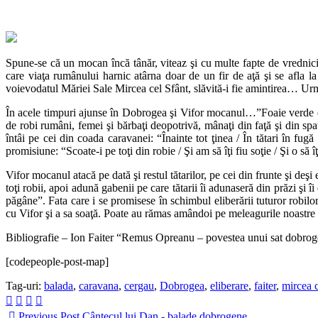
Spune-se că un mocan încă tânăr, viteaz şi cu multe fapte de vrednicie
care viaţa rumânului harnic atârna doar de un fir de aţă şi se afla l
voievodatul Măriei Sale Mircea cel Sfânt, slăvită-i fie amintirea… Urm
În acele timpuri ajunse în Dobrogea şi Vifor mocanul…”Foaie verde d
de robi rumâni, femei şi bărbaţi deopotrivă, mânaţi din faţă şi din spa
întâi pe cei din coada caravanei: “Înainte tot ţinea / În tătari în fu
promisiune: “Scoate-i pe toţi din robie / Şi am să îţi fiu soţie / Şi o să î
Vifor mocanul atacă pe dată şi restul tătarilor, pe cei din frunte şi deş
toţi robii, apoi adună gabenii pe care tătarii îi adunaseră din prăzi şi î
păgâne”. Fata care i se promisese în schimbul eliberării tuturor robil
cu Vifor şi a sa soaţă. Poate au rămas amândoi pe meleagurile noastre ia
Bibliografie – Ion Faiter “Remus Opreanu – povestea unui sat dobroge
[codepeople-post-map]
Tag-uri:
balada
,
caravana
,
cergau
,
Dobrogea
,
eliberare
,
faiter
,
mircea c
Previous Post
Cântecul lui Dan - balade dobrogene