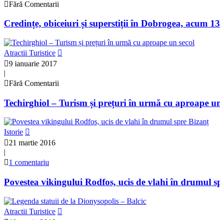
Fără Comentarii
Credințe, obiceiuri și superstiții în Dobrogea, acum 1
Atractii Turistice
9 ianuarie 2017
|
Fără Comentarii
Techirghiol – Turism și prețuri în urmă cu aproape un
Istorie
21 martie 2016
|
1 comentariu
Povestea vikingului Rodfos, ucis de vlahi în drumul s
Atractii Turistice