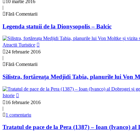
10 martie 2016
|
Fără Comentarii
Legenda statuii de la Dionysopolis – Balcic
Atractii Turistice
24 februarie 2016
|
Fără Comentarii
Silistra, fortăreața Medjidi Tabia, planurile lui Von 
Istorie
16 februarie 2016
|
1 comentariu
Tratatul de pace de la Pera (1387) – Ioan (Ivanco) al 