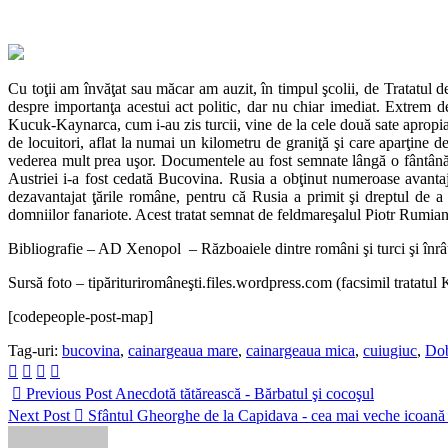
Cu toţii am învăţat sau măcar am auzit, în timpul şcolii, de Tratatul
despre importanţa acestui act politic, dar nu chiar imediat. Extrem d
Kucuk-Kaynarca, cum i-au zis turcii, vine de la cele două sate apropi
de locuitori, aflat la numai un kilometru de graniţă şi care aparţine d
vederea mult prea uşor. Documentele au fost semnate lângă o fântână af
Austriei i-a fost cedată Bucovina. Rusia a obţinut numeroase avantaje
dezavantajat ţările române, pentru că Rusia a primit şi dreptul de a
domniilor fanariote. Acest tratat semnat de feldmareşalul Piotr Rumian
Bibliografie – AD Xenopol – Războaiele dintre români şi turci şi înrâ
Sursă foto – tipărituriromâneşti.files.wordpress.com (facsimil tratatul
[codepeople-post-map]
Tag-uri:
bucovina
,
cainargeaua mare
,
cainargeaua mica
,
cuiugiuc
,
Do
Previous Post
Anecdotă tătărească - Bărbatul şi cocoşul
Next Post
Sfântul Gheorghe de la Capidava - cea mai veche icoană