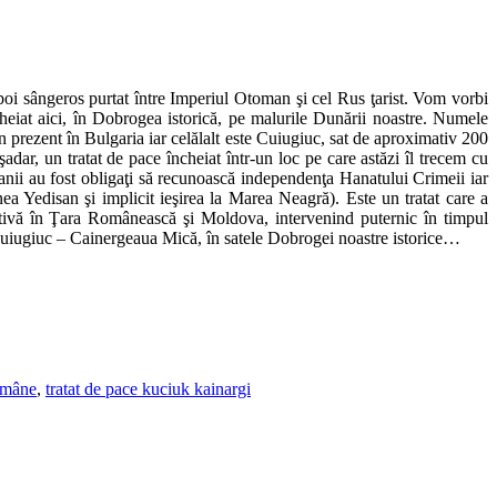
boi sângeros purtat între Imperiul Otoman şi cel Rus ţarist. Vom vorbi
cheiat aici, în Dobrogea istorică, pe malurile Dunării noastre. Numele
prezent în Bulgaria iar celălalt este Cuiugiuc, sat de aproximativ 200
adar, un tratat de pace încheiat într-un loc pe care astăzi îl trecem cu
manii au fost obligaţi să recunoască independenţa Hanatului Crimeii iar
ea Yedisan şi implicit ieşirea la Marea Neagră). Este un tratat care a
ogativă în Ţara Românească şi Moldova, intervenind puternic în timpul
a Cuiugiuc – Cainergeaua Mică, în satele Dobrogei noastre istorice…
omâne
,
tratat de pace kuciuk kainargi