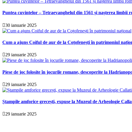
Puntea cuvintelor – Tetraevanghelul din 1561 și nașterea limbii r
30 ianuarie 2025
Cum a ajuns Coiful de aur de la Coțofenești în patrimoniul națio
29 ianuarie 2025
Piese de joc folosite în jocurile romane, descoperite la Hadrianopo
29 ianuarie 2025
Ștampile amforice grecești, expuse la Muzeul de Arheologie Calla
29 ianuarie 2025