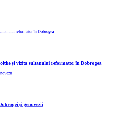
Moltke și vizita sultanului reformator în Dobrogea
Dobrogei și genovezii