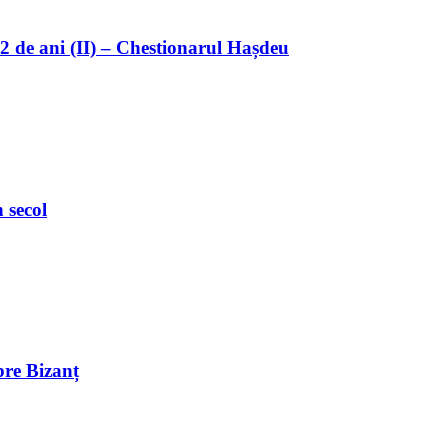
32 de ani (II) – Chestionarul Hașdeu
 secol
pre Bizanț