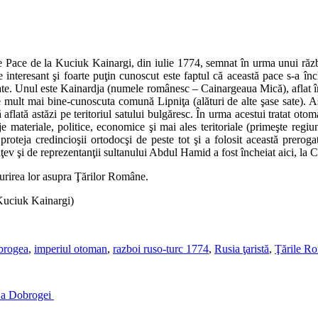
 de Pace de la Kuciuk Kainargi, din iulie 1774, semnat în urma unui răz
e interesant şi foarte puţin cunoscut este faptul că această pace s-a în
ate. Unul este Kainardja (numele românesc – Cainargeaua Mică), aflat în 
e mult mai bine-cunoscuta comună Lipniţa (alături de alte şase sate). Aş
lată astăzi pe teritoriul satului bulgăresc. În urma acestui tratat oto
 materiale, politice, economice şi mai ales teritoriale (primeşte regiun
 proteja credincioşii ortodocşi de peste tot şi a folosit această prer
ţev şi de reprezentanţii sultanului Abdul Hamid a fost încheiat aici, l
urirea lor asupra Ţărilor Române.
 Kuciuk Kainargi)
brogea
,
imperiul otoman
,
razboi ruso-turc 1774
,
Rusia ţaristă
,
Ţările R
 a Dobrogei