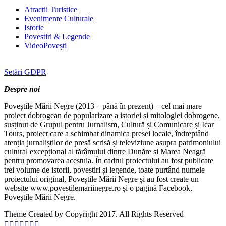
Atractii Turistice
Evenimente Culturale
Istorie
Povestiri & Legende
VideoPovești
Setări GDPR
Despre noi
Poveștile Mării Negre (2013 – până în prezent) – cel mai mare
proiect dobrogean de popularizare a istoriei și mitologiei dobrogene,
susținut de Grupul pentru Jurnalism, Cultură și Comunicare și Icar
Tours, proiect care a schimbat dinamica presei locale, îndreptând
atenția jurnaliștilor de presă scrisă și televiziune asupra patrimoniului
cultural excepțional al tărâmului dintre Dunăre și Marea Neagră
pentru promovarea acestuia. În cadrul proiectului au fost publicate
trei volume de istorii, povestiri și legende, toate purtând numele
proiectului original, Poveștile Mării Negre și au fost create un
website www.povestilemariinegre.ro și o pagină Facebook,
Poveștile Mării Negre.
Theme Created by Copyright 2017. All Rights Reserved