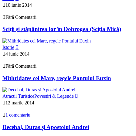
10 iunie 2014
|
Fără Comentarii
Sciţii şi stăpânirea lor în Dobrogea (Sciţia Mică)
Istorie
4 iunie 2014
|
Fără Comentarii
Mithridates cel Mare, regele Pontului Euxin
Atractii Turistice
Povestiri & Legende
12 martie 2014
|
1 comentariu
Decebal, Duras și Apostolul Andrei