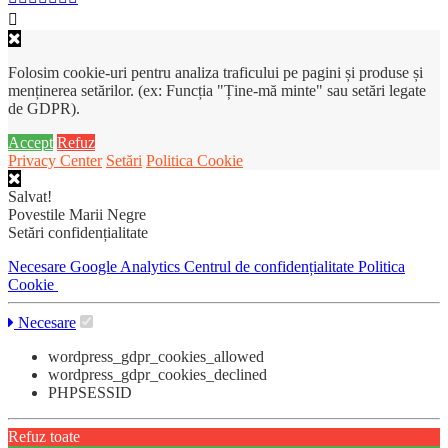
Folosim cookie-uri pentru analiza traficului pe pagini și produse și
menținerea setărilor. (ex: Funcția "Ține-mă minte" sau setări legate
de GDPR).
Accept
Refuz
Privacy Center
Setări
Politica Cookie
Salvat!
Povestile Marii Negre
Setări confidențialitate
Necesare
Google Analytics
Centrul de confidențialitate
Politica
Cookie
Necesare
wordpress_gdpr_cookies_allowed
wordpress_gdpr_cookies_declined
PHPSESSID
Refuz toate