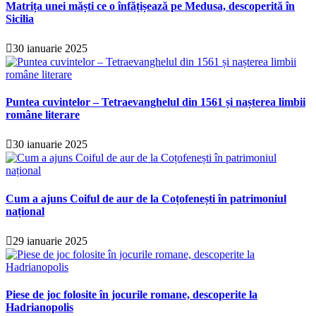
Matrița unei măști ce o înfățișează pe Medusa, descoperită în
Sicilia
30 ianuarie 2025
Puntea cuvintelor – Tetraevanghelul din 1561 și nașterea limbii
române literare
30 ianuarie 2025
Cum a ajuns Coiful de aur de la Coțofenești în patrimoniul
național
29 ianuarie 2025
Piese de joc folosite în jocurile romane, descoperite la
Hadrianopolis