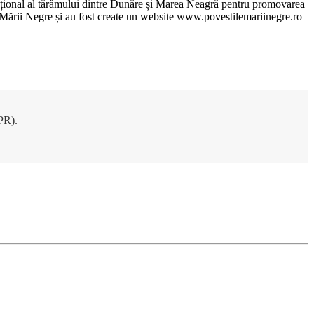
xcepțional al tărâmului dintre Dunăre și Marea Neagră pentru promovarea
ile Mării Negre și au fost create un website www.povestilemariinegre.ro
DPR).