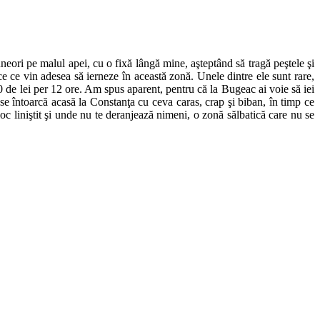
uneori pe malul apei, cu o fixă lângă mine, aşteptând să tragă peştele şi
e ce vin adesea să ierneze în această zonă. Unele dintre ele sunt rare,
00 de lei per 12 ore. Am spus aparent, pentru că la Bugeac ai voie să iei
e întoarcă acasă la Constanţa cu ceva caras, crap şi biban, în timp ce
oc liniştit şi unde nu te deranjează nimeni, o zonă sălbatică care nu se