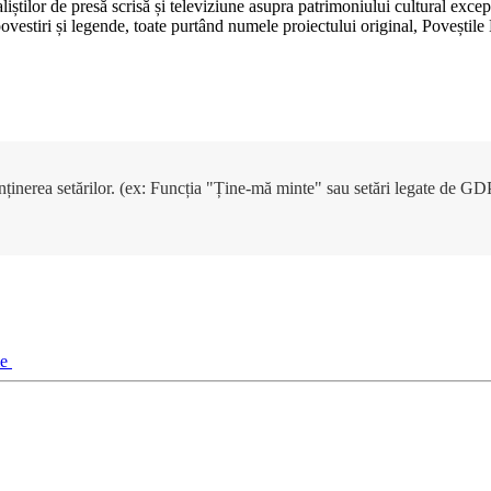
aliștilor de presă scrisă și televiziune asupra patrimoniului cultural e
, povestiri și legende, toate purtând numele proiectului original, Poveșt
enținerea setărilor. (ex: Funcția "Ține-mă minte" sau setări legate de G
ie