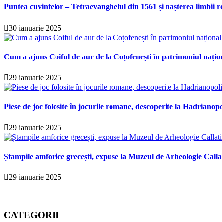
Puntea cuvintelor – Tetraevanghelul din 1561 și nașterea limbii r
30 ianuarie 2025
Cum a ajuns Coiful de aur de la Coțofenești în patrimoniul națio
29 ianuarie 2025
Piese de joc folosite în jocurile romane, descoperite la Hadrianopo
29 ianuarie 2025
Ștampile amforice grecești, expuse la Muzeul de Arheologie Calla
29 ianuarie 2025
CATEGORII