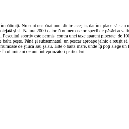
 împătimiţi. Nu sunt neapărat unul dintre aceştia, dar îmi place să stau 
ejată şi sit Natura 2000 datorită numeroaselor specii de păsări acvatic
tă. Pescuitul sportiv este permis, contra unei taxe aparent piperate, de 1
balta peşte. Până şi subsemnatul, un pescar aproape jalnic a reuşit să s
 frumoase de ştiucă sau şalău. Este o baltă mare, unde îţi poţi alege un l
în ultimii ani de unii întreprinzători particulari.