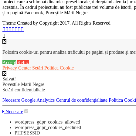
proiect care a schimbat dinamica presei locale, îndreptând atenția jurn
acestuia. În cadrul proiectului au fost publicate trei volume de istorii
și o pagină Facebook, Poveștile Mării Negre.
Theme Created by Copyright 2017. All Rights Reserved
Folosim cookie-uri pentru analiza traficului pe pagini și produse și m
Accept
Refuz
Privacy Center
Setări
Politica Cookie
Salvat!
Povestile Marii Negre
Setări confidențialitate
Necesare
Google Analytics
Centrul de confidențialitate
Politica Cook
Necesare
wordpress_gdpr_cookies_allowed
wordpress_gdpr_cookies_declined
PHPSESSID