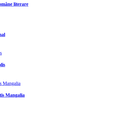
omâne literare
nal
lis
tis Mangalia