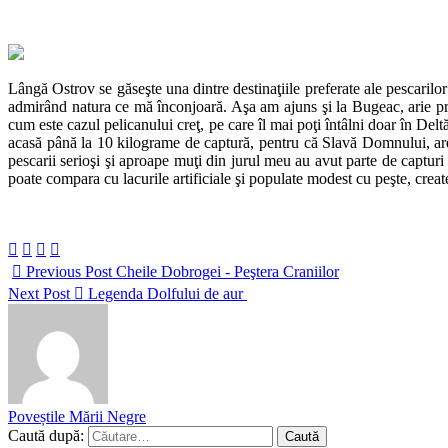
Lângă Ostrov se găseşte una dintre destinaţiile preferate ale pescarilor
admirând natura ce mă înconjoară. Aşa am ajuns şi la Bugeac, arie prot
cum este cazul pelicanului creţ, pe care îl mai poţi întâlni doar în Del
acasă până la 10 kilograme de captură, pentru că Slavă Domnului, are 
pescarii serioşi şi aproape muţi din jurul meu au avut parte de capturi
poate compara cu lacurile artificiale şi populate modest cu peşte, create 
Previous Post
Cheile Dobrogei - Peştera Craniilor
Next Post
Legenda Dolfului de aur
Poveștile Mării Negre
Caută după: