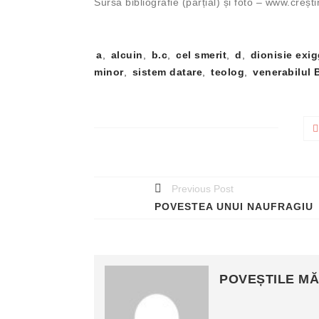
Sursă bibliografie (parțial) și foto – www.creșt
Tag-
a
,
alcuin
,
b.c
,
cel smerit
,
d
,
dionisie exig
uri:
minor
,
sistem datare
,
teolog
,
venerabilul 
Previous Post
POVESTEA UNUI NAUFRAGIU
POVEȘTILE MĂ