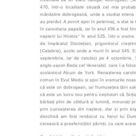
470, într-o localitate situată cel mai probabi
mânăstire dobrogeană, unde a studiat intens 
au pierdut. A pornit apoi în pelerinaj, a stat
în cancelaria papală, iar în anul 496 a fost hi
nașterii lui Hristos” în anul 525, într-o vre
de împăratul Dioclețian, prigonitorul crești
(Calabria), acolo unde a murit în anul 545. Es
septembrie, iar de catoloci pe 4 octombrie. 
anglo-saxon Beda cel Venerabil, care l-a folos
scolasticul Alcuin de York. Renașterea caroli
comun în Evul Mediu și apoi în vremurile noastr
că este un dobrogean, iar frumusețea țării sal
că este un lucru nou pentru neștiutori că Sciția
bărbați plini de căldură și lumină, minunați p
prin cunoașterea din naștere, dar și prin ex
deschisă am fost renăscut cu harul lui Dumn
cerească a preafericiților părinți, cu care ac