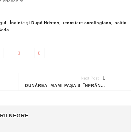
in ortodox.ro
gul
,
Înainte și După Hristos
,
renastere carolingiana
,
scitia
Beda
Next Post
DUNĂREA, MAMI PAȘA ȘI ÎNFRÂNGEREA UNEI FLOTE OTOMANE
RII NEGRE