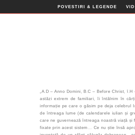
POVESTIRI & LEGENDE
VI
„A.D – Anno Domini, B.C – Before Christ, î.H 
astăzi extrem de familiari, îi întâlnim în căr
informație pe care o găsim pe deja celebrul I
de întreaga lume (de calendarele iulian și gre
care ne guvernează întreaga noastră viață și f
fixate prin acest sistem… Ce nu știe însă apro
inventată de un sfânt călugăr dobrogean, „sc