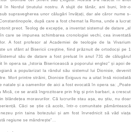
l în Nordul ținutului nostru. A slujit de tânăr, ani buni, într-o
sub supravegherea unor călugări învățați, dar ale căror nume s-
 la Constantinopole, după care a fost chemat la Roma, unde a lucrat
rotonit preot. Teolog de excepție, a inventat sistemul de datare „al
me în care se impunea schimbarea cronologiei vechi, cea inventată
nilor. A fost profesor al Academiei de teologie de la Vivarium
te un sfânt al Bisericii creștine, fiind prăznuit de ortodocși pe 1
Sistemul său de datare a fost preluat în anul 731 de călugărul
it în opera sa „Istoria Bisericească a poporului englez” și apoi de
ngiană a popularizat la rândul său sistemul lui Dionisie, devenit
e. Mort printre străini, Dionisie Exiguus nu a uitat însă niciodată
e natale și a oamenilor de aici a fost evocată în opera sa: „Poate
 Mică, ce se arată îngrozitoare prin frig și prin barbari, a crescut
rin blândețea moravurilor. Că lucrurile stau așa, eu știu, nu doar
periență. Căci se știe că acolo, într-o comunitate pământească
ezeu prin taina botezului și am fost învrednicit să văd viața
eastă regiune se mândrește”…