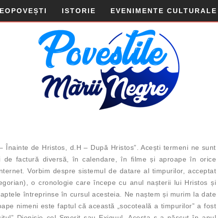
DEOPOVEȘTI
ISTORIE
EVENIMENTE CULTURALE
– Înainte de Hristos, d.H – După Hristos”. Acești termeni ne sunt
ți de factură diversă, în calendare, în filme și aproape în orice
nternet. Vorbim despre sistemul de datare al timpurilor, acceptat
gorian), o cronologie care începe cu anul nașterii lui Hristos și
aptele întreprinse în cursul acesteia. Ne naștem și murim la date
ape nimeni este faptul că această „socoteală a timpurilor” a fost
itul” Dionisie cel Smerit sau Exiguul. Acesta s-a născut în anul