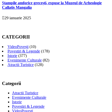
Ștampile amforice grecești, expuse la Muzeul de Arheologie
Callatis Mangalia
29 ianuarie 2025
CATEGORII
VideoPovești
(10)
Povestiri & Legende
(178)
Istorie
(377)
Evenimente Culturale
(82)
Atractii Turistice
(128)
Categorii
Atractii Turistice
Evenimente Culturale
Istorie
Povestiri & Legende
VideoPovești