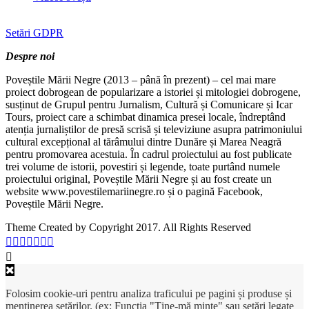
Setări GDPR
Despre noi
Poveștile Mării Negre (2013 – până în prezent) – cel mai mare
proiect dobrogean de popularizare a istoriei și mitologiei dobrogene,
susținut de Grupul pentru Jurnalism, Cultură și Comunicare și Icar
Tours, proiect care a schimbat dinamica presei locale, îndreptând
atenția jurnaliștilor de presă scrisă și televiziune asupra patrimoniului
cultural excepțional al tărâmului dintre Dunăre și Marea Neagră
pentru promovarea acestuia. În cadrul proiectului au fost publicate
trei volume de istorii, povestiri și legende, toate purtând numele
proiectului original, Poveștile Mării Negre și au fost create un
website www.povestilemariinegre.ro și o pagină Facebook,
Poveștile Mării Negre.
Theme Created by Copyright 2017. All Rights Reserved
Folosim cookie-uri pentru analiza traficului pe pagini și produse și
menținerea setărilor. (ex: Funcția "Ține-mă minte" sau setări legate