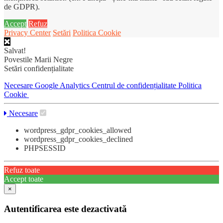
de GDPR).
Accept
Refuz
Privacy Center
Setări
Politica Cookie
Salvat!
Povestile Marii Negre
Setări confidențialitate
Necesare
Google Analytics
Centrul de confidențialitate
Politica
Cookie
Necesare
wordpress_gdpr_cookies_allowed
wordpress_gdpr_cookies_declined
PHPSESSID
Refuz toate
Accept toate
×
Autentificarea este dezactivată